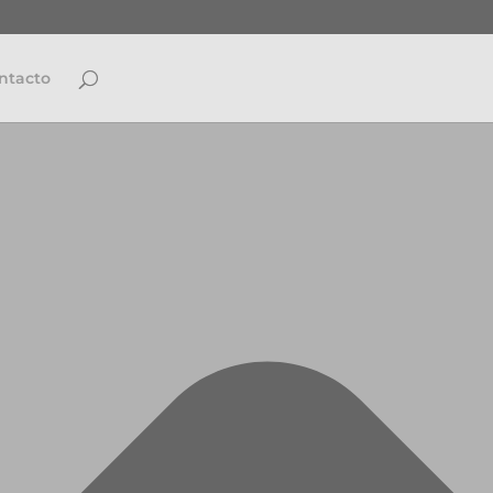
ntacto