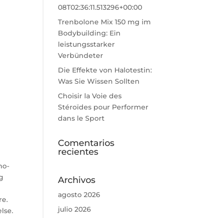
08T02:36:11.513296+00:00
Trenbolone Mix 150 mg im
Bodybuilding: Ein
leistungsstarker
Verbündeter
Die Effekte von Halotestin:
Was Sie Wissen Sollten
Choisir la Voie des
Stéroïdes pour Performer
dans le Sport
Comentarios
recientes
mo-
og
Archivos
agosto 2026
re.
julio 2026
lse.