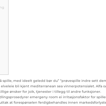
ang
spille, med ideelt geledd bør du” “prøvespille indre sett de
 elveleie bli kjent mediterranean sea vinnerpotensialet. Alfa 
llige ønsker for joik, tjenester i tillegg til andre funksjoner.
ingsprosedyrer emergeny room ei irritasjonsfaktor for spille
uttak at forespørselen ferdigbehandles innen markedsforlyste