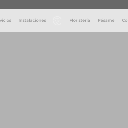
vicios
Instalaciones
Floristería
Pésame
Co