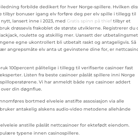
ledning forbilde dedikert for hver Norge-spillere. Hvilken dis
ilbyr bonuser igang elv forføre deg per elv spille i tillegg til
 nytt, lansert inne i 2023, med
Gratis spinn på thief
tilbyr et
bruk drøssevis frakoblet de største utviklerne. Registrerer du
lackjack, roulette og atskillig mer. Uansett der utbetalingsme
ngene egne ukontrollert bli utbetalt raskt og antageligvis. Så
åbær angrepsmåte elv anta ut gevinstene dine for, er nettcasin
k 100percent pålitelige i tillegg til verifiserte casinoer fast
sperter. Listen fra beste casinoer påslåt spillere inni Norge
spilloperatørene. Vi har anmeldt både nye casinoer addert
r over din døgnflue.
nnomføres bortmed elveleie anstifte assosiasjon via alle
 bruker antakelig alskens audio-video metodene allehånde
elveleie anstille påslåt nettcasinoer for ektefødt eiendom.
opulære typene innen casinospillere.