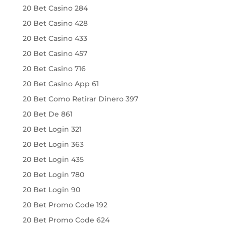
20 Bet Casino 284
20 Bet Casino 428
20 Bet Casino 433
20 Bet Casino 457
20 Bet Casino 716
20 Bet Casino App 61
20 Bet Como Retirar Dinero 397
20 Bet De 861
20 Bet Login 321
20 Bet Login 363
20 Bet Login 435
20 Bet Login 780
20 Bet Login 90
20 Bet Promo Code 192
20 Bet Promo Code 624