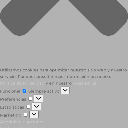
Utilizamos cookies para optimizar nuestro sitio web y nuestro
servicio. Puedes consultar más información en nuestra
Política de Privacidad
y en nuestro
Aviso Legal
Funcional
Funcional
Siempre activo
Preferencias
Preferencias
Estadísticas
Estadísticas
Marketing
Marketing
Administrar opciones