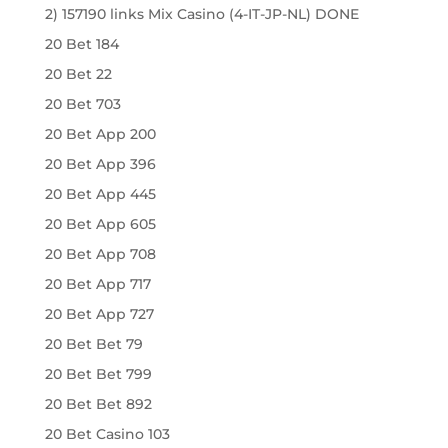
2) 157190 links Mix Casino (4-IT-JP-NL) DONE
20 Bet 184
20 Bet 22
20 Bet 703
20 Bet App 200
20 Bet App 396
20 Bet App 445
20 Bet App 605
20 Bet App 708
20 Bet App 717
20 Bet App 727
20 Bet Bet 79
20 Bet Bet 799
20 Bet Bet 892
20 Bet Casino 103