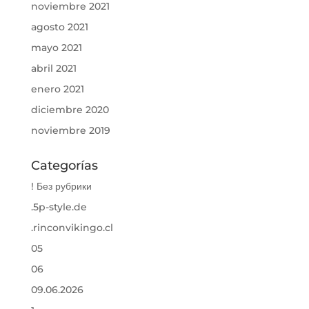
noviembre 2021
agosto 2021
mayo 2021
abril 2021
enero 2021
diciembre 2020
noviembre 2019
Categorías
! Без рубрики
.5p-style.de
.rinconvikingo.cl
05
06
09.06.2026