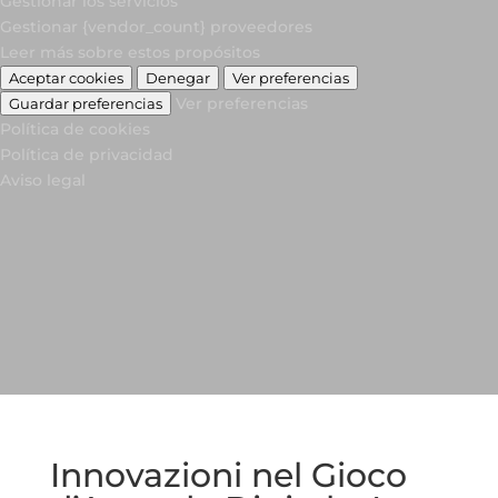
Gestionar los servicios
Gestionar {vendor_count} proveedores
Leer más sobre estos propósitos
Aceptar cookies
Denegar
Ver preferencias
Ver preferencias
Guardar preferencias
Política de cookies
Política de privacidad
Aviso legal
Innovazioni nel Gioco