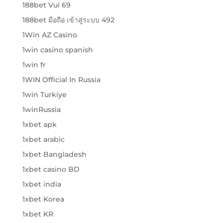
188bet Vui 69
188bet มือถือ เข้าสู่ระบบ 492
1Win AZ Casino
1win casino spanish
1win fr
1WIN Official In Russia
1win Turkiye
1winRussia
1xbet apk
1xbet arabic
1xbet Bangladesh
1xbet casino BD
1xbet india
1xbet Korea
1xbet KR