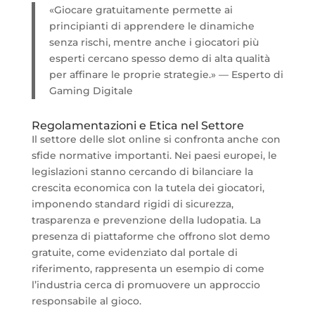
«Giocare gratuitamente permette ai
principianti di apprendere le dinamiche
senza rischi, mentre anche i giocatori più
esperti cercano spesso demo di alta qualità
per affinare le proprie strategie.» — Esperto di
Gaming Digitale
Regolamentazioni e Etica nel Settore
Il settore delle slot online si confronta anche con
sfide normative importanti. Nei paesi europei, le
legislazioni stanno cercando di bilanciare la
crescita economica con la tutela dei giocatori,
imponendo standard rigidi di sicurezza,
trasparenza e prevenzione della ludopatia. La
presenza di piattaforme che offrono slot demo
gratuite, come evidenziato dal portale di
riferimento, rappresenta un esempio di come
l’industria cerca di promuovere un approccio
responsabile al gioco.