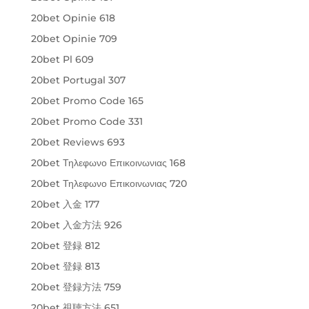
20bet Opinie 618
20bet Opinie 709
20bet Pl 609
20bet Portugal 307
20bet Promo Code 165
20bet Promo Code 331
20bet Reviews 693
20bet Τηλεφωνο Επικοινωνιας 168
20bet Τηλεφωνο Επικοινωνιας 720
20bet 入金 177
20bet 入金方法 926
20bet 登録 812
20bet 登録 813
20bet 登録方法 759
20bet 視聴方法 651