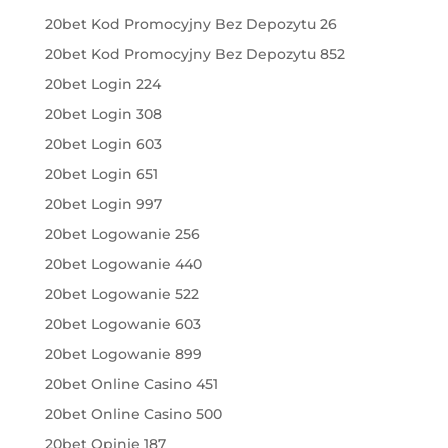
20bet Kod Promocyjny Bez Depozytu 26
20bet Kod Promocyjny Bez Depozytu 852
20bet Login 224
20bet Login 308
20bet Login 603
20bet Login 651
20bet Login 997
20bet Logowanie 256
20bet Logowanie 440
20bet Logowanie 522
20bet Logowanie 603
20bet Logowanie 899
20bet Online Casino 451
20bet Online Casino 500
20bet Opinie 187