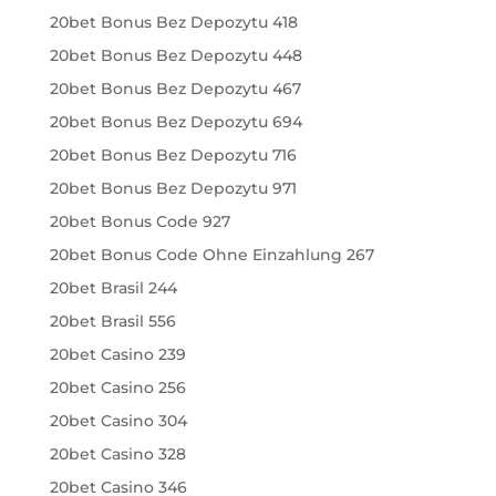
20bet Bonus Bez Depozytu 418
20bet Bonus Bez Depozytu 448
20bet Bonus Bez Depozytu 467
20bet Bonus Bez Depozytu 694
20bet Bonus Bez Depozytu 716
20bet Bonus Bez Depozytu 971
20bet Bonus Code 927
20bet Bonus Code Ohne Einzahlung 267
20bet Brasil 244
20bet Brasil 556
20bet Casino 239
20bet Casino 256
20bet Casino 304
20bet Casino 328
20bet Casino 346