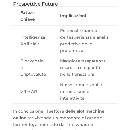
Prospettive Future
Fattori
Implicazioni
Chiave
Personalizzazione
Intelligenza
dell’esperienza e analisi
Artificiale
predittiva delle
preferenze
Blockchain
Maggiore trasparenza,
e
sicurezza e rapidità
Criptovalute
nelle transazioni
Nuove dimensioni di
VR e AR
immersione e
interattività
In conclusione, il settore delle
slot machine
online
sta vivendo un momento di grande
fermento, alimentato dall’innovazione