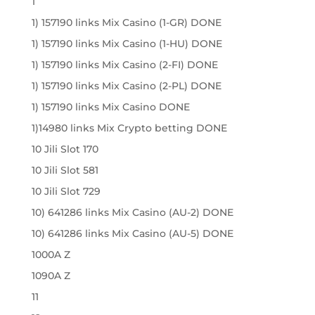
1
1) 157190 links Mix Casino (1-GR) DONE
1) 157190 links Mix Casino (1-HU) DONE
1) 157190 links Mix Casino (2-FI) DONE
1) 157190 links Mix Casino (2-PL) DONE
1) 157190 links Mix Casino DONE
1)14980 links Mix Crypto betting DONE
10 Jili Slot 170
10 Jili Slot 581
10 Jili Slot 729
10) 641286 links Mix Casino (AU-2) DONE
10) 641286 links Mix Casino (AU-5) DONE
1000A Z
1090A Z
11