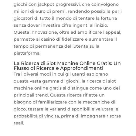
giochi con jackpot progressivi, che coinvolgono
milioni di euro di premi, rendendo possibile per i
giocatori di tutto il mondo di tentare la fortuna
senza dover investire cifre ingenti all’inizio.
Questa innovazione, oltre ad amplificare l’appeal,
permette ai casinò di fidelizzare e aumentare il
tempo di permanenza dell’utente sulla
piattaforma.
La Ricerca di Slot Machine Online Gratis: Un
Flusso di Ricerca e Approfondimenti
Tra i diversi modi in cui gli utenti esplorano
questa vasta gamma di giochi, la ricerca di slot
machine online gratis si distingue come uno dei
principali trend. Questa ricerca riflette un
bisogno di familiarizzare con le meccaniche di
gioco, testare le varianti disponibili e valutare le
probabilità di vincita, prima di impegnare risorse
reali.