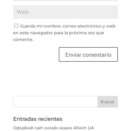
Guarda mi nombre, correo electrónico y web
en este navegador para la próxima vez que
comente.
Entradas recientes
Офіційний сайт онлайн казино Allwin UA