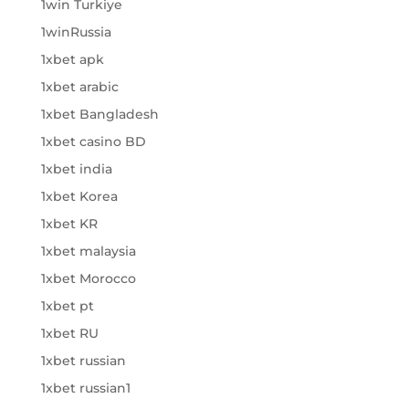
1win Turkiye
1winRussia
1xbet apk
1xbet arabic
1xbet Bangladesh
1xbet casino BD
1xbet india
1xbet Korea
1xbet KR
1xbet malaysia
1xbet Morocco
1xbet pt
1xbet RU
1xbet russian
1xbet russian1