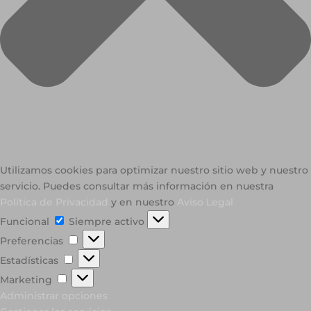
Utilizamos cookies para optimizar nuestro sitio web y nuestro
servicio. Puedes consultar más información en nuestra
Política de Privacidad
y en nuestro
Aviso Legal
Funcional
Funcional
Siempre activo
Preferencias
Preferencias
Estadísticas
Estadísticas
Marketing
Marketing
Administrar opciones