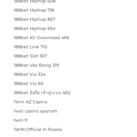
188bet Hiphop 608
188bet Hiphop 718
188bet Hiphop 857
188bet Hiphop 954
188bet Kh Download 496
188bet Link 710
188bet Slot 367
188bet Vao Bong 319
188bet Vui 324
188bet Vui 69
188bet มือถือ เข้าสู่ระบบ 492
1Win AZ Casino
1win casino spanish
1win fr
1WIN Official In Russia