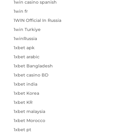
1win casino spanish
1win fr
1WIN Official In Russia
1win Turkiye
1winRussia
1xbet apk
1xbet arabic
1xbet Bangladesh
1xbet casino BD
1xbet india
1xbet Korea
1xbet KR
1xbet malaysia
1xbet Morocco
1xbet pt