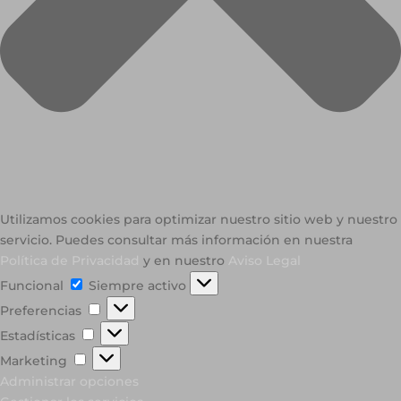
Utilizamos cookies para optimizar nuestro sitio web y nuestro
servicio. Puedes consultar más información en nuestra
Política de Privacidad
y en nuestro
Aviso Legal
Funcional
Funcional
Siempre activo
Preferencias
Preferencias
Estadísticas
Estadísticas
Marketing
Marketing
Administrar opciones