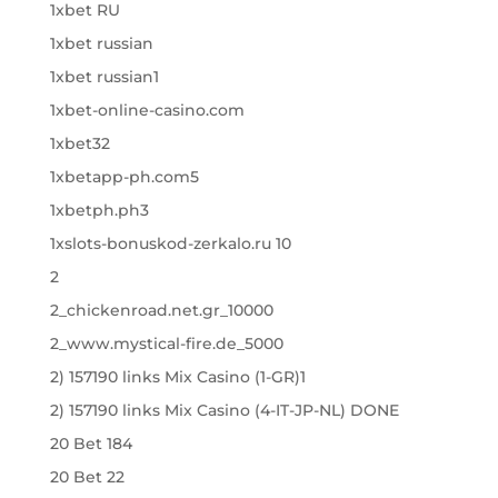
1xbet RU
1xbet russian
1xbet russian1
1xbet-online-casino.com
1xbet32
1xbetapp-ph.com5
1xbetph.ph3
1xslots-bonuskod-zerkalo.ru 10
2
2_chickenroad.net.gr_10000
2_www.mystical-fire.de_5000
2) 157190 links Mix Casino (1-GR)1
2) 157190 links Mix Casino (4-IT-JP-NL) DONE
20 Bet 184
20 Bet 22