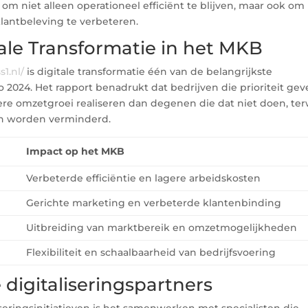
om niet alleen operationeel efficiënt te blijven, maar ook om
antbeleving te verbeteren.
tale Transformatie in het MKB
s1.nl/
is digitale transformatie één van de belangrijkste
o 2024. Het rapport benadrukt dat bedrijven die prioriteit ge
re omzetgroei realiseren dan degenen die dat niet doen, terw
en worden verminderd.
Impact op het MKB
Verbeterde efficiëntie en lagere arbeidskosten
Gerichte marketing en verbeterde klantenbinding
Uitbreiding van marktbereik en omzetmogelijkheden
Flexibiliteit en schaalbaarheid van bedrijfsvoering
digitaliseringspartners
liseringsinitiatieven is het samenwerken met specialisten die