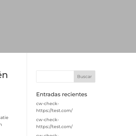
ën
Entradas recientes
cw-check-
https://test.com/
atie
cw-check-
n
https://test.com/
cw-check-