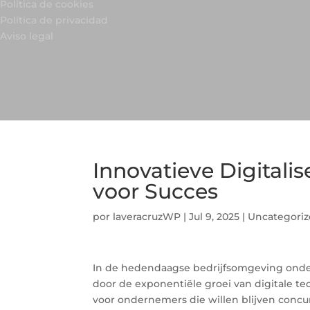
Política de cookies
Política de privacidad
Aviso legal
Innovatieve Digitali
voor Succes
por
laveracruzWP
|
Jul 9, 2025
|
Uncategori
In de hedendaagse bedrijfsomgeving onder
door de exponentiële groei van digitale te
voor ondernemers die willen blijven concu