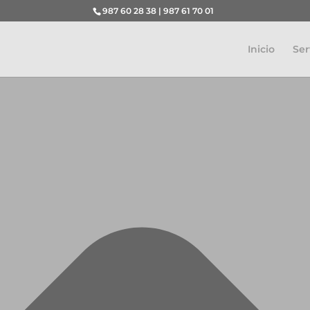
Gestionar el consentimiento de las cookies
987 60 28 38 | 987 61 70 01
Inicio
Ser