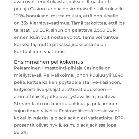
avaa ovet tervetuliaistarjouksiin. Ilmastointi-
pihlaja Casino tarjoaa ensimmäiselle talletukselle
100% bonuksen, mutta muista, että bonukselle
on 35x kierrätysvaatimus. Tämä tarkoittaa, että jos
talletat 100 EUR, sinun on pelattava 3,500 EUR
ennen kuin voit nostaa voitot. Tämä voi tuntua
korkealta, mutta pitkässä juoksussa se on
kohtuullinen vaatimus.
Ensimmäinen pelikokemus
Pelaaminen Ilmastointi-pihlaja Casinolla on
miellyttävää. Pelivalikoima, johon kuuluu yli 1,840
peliä, kattaa kaiken pöytäpeleistä live-kasinoon.
Erityisesti live-jakajat erottuvat edukseen —
ammattilaiset, jotka ovat ystävällisiä ja päteviä.
Stream-laatu on huippuluokkaa, ja pelaaminen
sujuu ilman viiveitä. Ensimmäisessä sessiossani
kokeilin ruletin ja blackjackin eri variaatioita. RTP-
prosentit olivat hyviä, esim. blackjackissa jopa
99.5%.