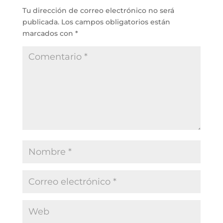
Tu dirección de correo electrónico no será
publicada.
Los campos obligatorios están
marcados con
*