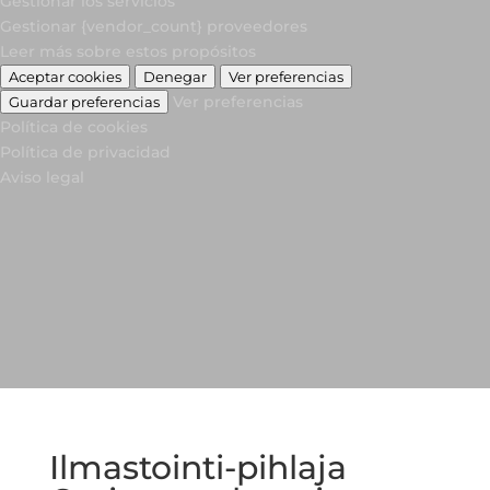
Gestionar los servicios
Gestionar {vendor_count} proveedores
Leer más sobre estos propósitos
Aceptar cookies
Denegar
Ver preferencias
Ver preferencias
Guardar preferencias
Política de cookies
Política de privacidad
Aviso legal
Ilmastointi-pihlaja