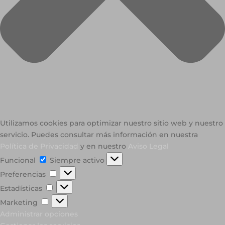
Utilizamos cookies para optimizar nuestro sitio web y nuestro
servicio. Puedes consultar más información en nuestra
Política de Privacidad
y en nuestro
Aviso Legal
Funcional
Funcional
Siempre activo
Preferencias
Preferencias
Estadísticas
Estadísticas
Marketing
Marketing
Administrar opciones