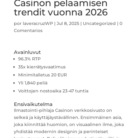
Casinon pelaamisen
trendit vuonna 2026
por
laveracruzWP
|
Jul 8, 2025
|
Uncategorized
|
0
Comentarios
Avainluvut
96.3% RTP
35x kierrätysvaatimus
Minimitalletus 20 EUR
Yli 1,840 peliä
Voittojen nostoaika 23-47 tuntia
Ensivaikutelma
Ilmastointi-pihlaja Casinon verkkosivusto on
selkeä ja käyttäjäystävällinen. Ensimmäinen asia,
joka kiinnittää huomion, on visuaalinen ilme, joka
yhdistää modernin designin ja perinteiset