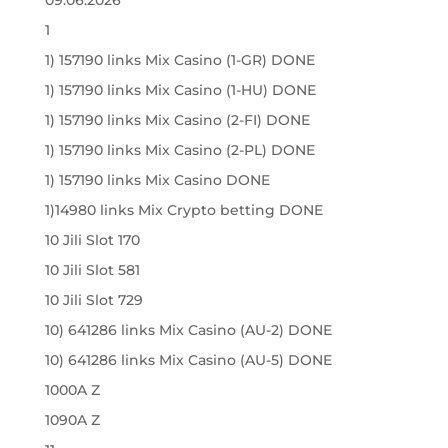
1
1) 157190 links Mix Casino (1-GR) DONE
1) 157190 links Mix Casino (1-HU) DONE
1) 157190 links Mix Casino (2-FI) DONE
1) 157190 links Mix Casino (2-PL) DONE
1) 157190 links Mix Casino DONE
1)14980 links Mix Crypto betting DONE
10 Jili Slot 170
10 Jili Slot 581
10 Jili Slot 729
10) 641286 links Mix Casino (AU-2) DONE
10) 641286 links Mix Casino (AU-5) DONE
1000A Z
1090A Z