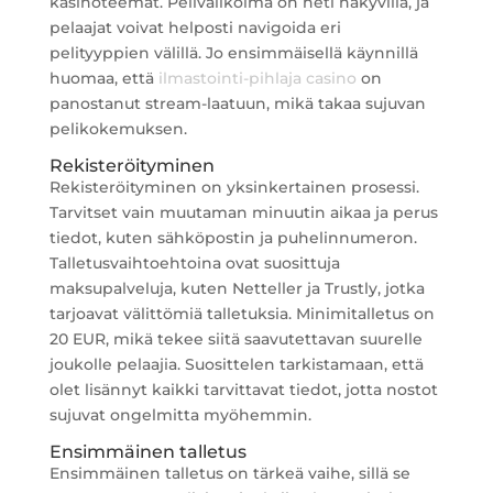
kasinoteemat. Pelivalikoima on heti näkyvillä, ja
pelaajat voivat helposti navigoida eri
pelityyppien välillä. Jo ensimmäisellä käynnillä
huomaa, että
ilmastointi-pihlaja casino
on
panostanut stream-laatuun, mikä takaa sujuvan
pelikokemuksen.
Rekisteröityminen
Rekisteröityminen on yksinkertainen prosessi.
Tarvitset vain muutaman minuutin aikaa ja perus
tiedot, kuten sähköpostin ja puhelinnumeron.
Talletusvaihtoehtoina ovat suosittuja
maksupalveluja, kuten Netteller ja Trustly, jotka
tarjoavat välittömiä talletuksia. Minimitalletus on
20 EUR, mikä tekee siitä saavutettavan suurelle
joukolle pelaajia. Suosittelen tarkistamaan, että
olet lisännyt kaikki tarvittavat tiedot, jotta nostot
sujuvat ongelmitta myöhemmin.
Ensimmäinen talletus
Ensimmäinen talletus on tärkeä vaihe, sillä se