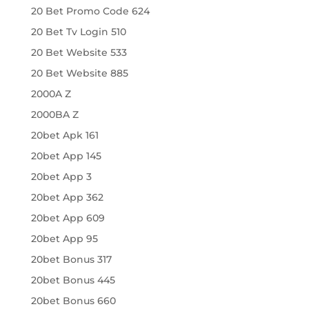
20 Bet Promo Code 624
20 Bet Tv Login 510
20 Bet Website 533
20 Bet Website 885
2000A Z
2000BA Z
20bet Apk 161
20bet App 145
20bet App 3
20bet App 362
20bet App 609
20bet App 95
20bet Bonus 317
20bet Bonus 445
20bet Bonus 660