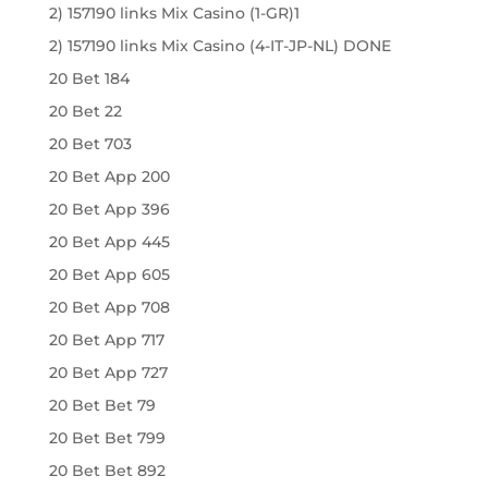
2) 157190 links Mix Casino (1-GR)1
2) 157190 links Mix Casino (4-IT-JP-NL) DONE
20 Bet 184
20 Bet 22
20 Bet 703
20 Bet App 200
20 Bet App 396
20 Bet App 445
20 Bet App 605
20 Bet App 708
20 Bet App 717
20 Bet App 727
20 Bet Bet 79
20 Bet Bet 799
20 Bet Bet 892