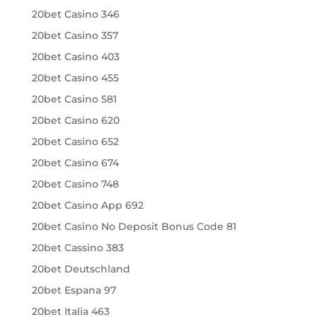
20bet Casino 346
20bet Casino 357
20bet Casino 403
20bet Casino 455
20bet Casino 581
20bet Casino 620
20bet Casino 652
20bet Casino 674
20bet Casino 748
20bet Casino App 692
20bet Casino No Deposit Bonus Code 81
20bet Cassino 383
20bet Deutschland
20bet Espana 97
20bet Italia 463