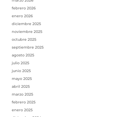
marzo 2026
febrero 2026
enero 2026
diciembre 2025
noviembre 2025
octubre 2025
septiembre 2025
agosto 2025
julio 2025
junio 2025
mayo 2025
abril 2025
marzo 2025
febrero 2025
enero 2025