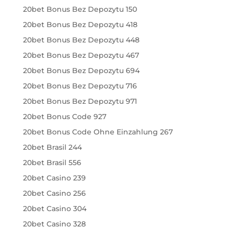
20bet Bonus Bez Depozytu 150
20bet Bonus Bez Depozytu 418
20bet Bonus Bez Depozytu 448
20bet Bonus Bez Depozytu 467
20bet Bonus Bez Depozytu 694
20bet Bonus Bez Depozytu 716
20bet Bonus Bez Depozytu 971
20bet Bonus Code 927
20bet Bonus Code Ohne Einzahlung 267
20bet Brasil 244
20bet Brasil 556
20bet Casino 239
20bet Casino 256
20bet Casino 304
20bet Casino 328