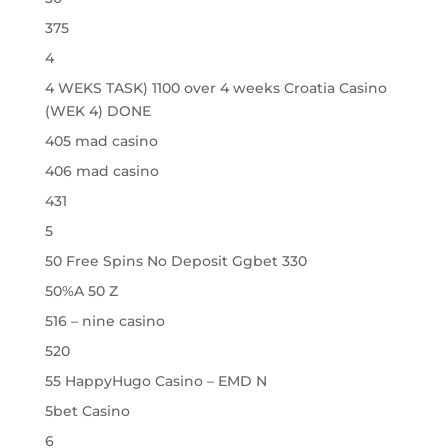
375
4
4 WEKS TASK) 1100 over 4 weeks Croatia Casino
(WEK 4) DONE
405 mad casino
406 mad casino
431
5
50 Free Spins No Deposit Ggbet 330
50%A 50 Z
516 – nine casino
520
55 HappyHugo Casino – EMD N
5bet Casino
6