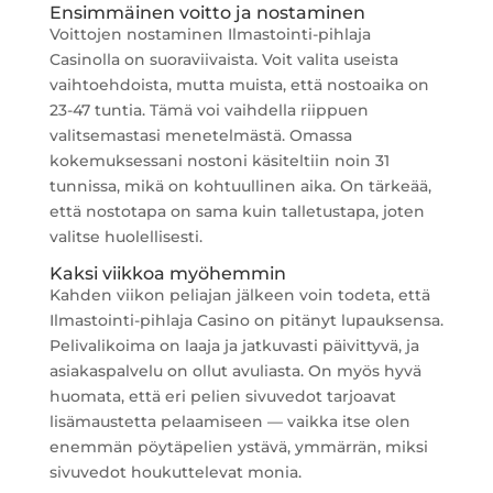
Ensimmäinen voitto ja nostaminen
Voittojen nostaminen Ilmastointi-pihlaja
Casinolla on suoraviivaista. Voit valita useista
vaihtoehdoista, mutta muista, että nostoaika on
23-47 tuntia. Tämä voi vaihdella riippuen
valitsemastasi menetelmästä. Omassa
kokemuksessani nostoni käsiteltiin noin 31
tunnissa, mikä on kohtuullinen aika. On tärkeää,
että nostotapa on sama kuin talletustapa, joten
valitse huolellisesti.
Kaksi viikkoa myöhemmin
Kahden viikon peliajan jälkeen voin todeta, että
Ilmastointi-pihlaja Casino on pitänyt lupauksensa.
Pelivalikoima on laaja ja jatkuvasti päivittyvä, ja
asiakaspalvelu on ollut avuliasta. On myös hyvä
huomata, että eri pelien sivuvedot tarjoavat
lisämaustetta pelaamiseen — vaikka itse olen
enemmän pöytäpelien ystävä, ymmärrän, miksi
sivuvedot houkuttelevat monia.