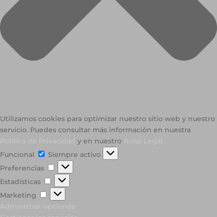
Utilizamos cookies para optimizar nuestro sitio web y nuestro
servicio. Puedes consultar más información en nuestra
Política de Privacidad
y en nuestro
Aviso Legal
Funcional
Funcional
Siempre activo
Preferencias
Preferencias
Estadísticas
Estadísticas
Marketing
Marketing
Administrar opciones