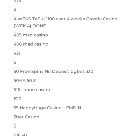
375
4
4 WEKS TASK) 1100 over 4 weeks Croatia Casino
(WEK 4) DONE
405 mad casino
406 mad casino
431
5
50 Free Spins No Deposit Ggbet 330
50%A 50 Z
516 – nine casino
520
55 HappyHugo Casino – EMD N
5bet Casino
6
616 –0