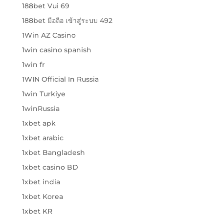
188bet Vui 69
188bet มือถือ เข้าสู่ระบบ 492
1Win AZ Casino
1win casino spanish
1win fr
1WIN Official In Russia
1win Turkiye
1winRussia
1xbet apk
1xbet arabic
1xbet Bangladesh
1xbet casino BD
1xbet india
1xbet Korea
1xbet KR