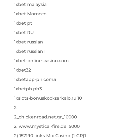
1xbet malaysia
1xbet Morocco
1xbet pt
1xbet RU
1xbet russian
1xbet russian1
1xbet-online-casino.com
1xbet32
1xbetapp-ph.com5
1xbetph.ph3
1xslots-bonuskod-zerkalo.ru 10
2
2_chickenroad.net.gr_10000
2_www.mystical-fire.de_5000
2) 157190 links Mix Casino (1-GR)1