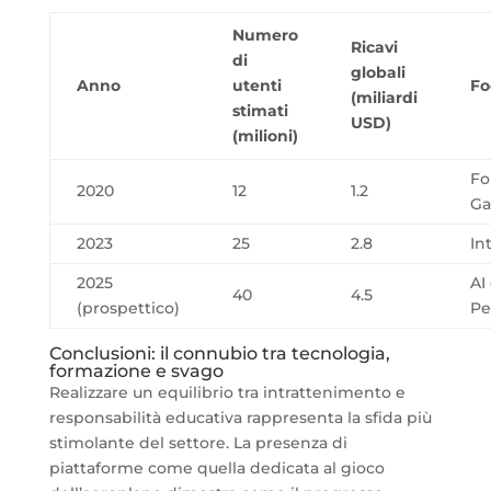
Numero
Ricavi
di
globali
Anno
utenti
Fo
(miliardi
stimati
USD)
(milioni)
Fo
2020
12
1.2
G
2023
25
2.8
In
2025
AI
40
4.5
(prospettico)
Pe
Conclusioni: il connubio tra tecnologia,
formazione e svago
Realizzare un equilibrio tra intrattenimento e
responsabilità educativa rappresenta la sfida più
stimolante del settore. La presenza di
piattaforme come quella dedicata al gioco