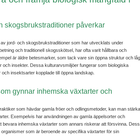
ch skogsbrukstraditioner påverkar
 av jord- och skogsbrukstraditioner som har utvecklats under
tning och traditionell skogsskötsel, har ofta varit hållbara och
empel är äldre betesmarker, som tack vare sin öppna struktur och lå
mor och insekter. Dessa kulturarvsmiljöer fungerar som biologiska
 och insektsarter kopplade till öppna landskap.
r som gynnar inhemska växtarter och
raktiker som hävdar gamla fröer och odlingsmetoder, kan man stärk
rter. Exempelvis har användningen av gamla äppelsorter och
att bevara inhemska växtarter som annars riskerar att försvinna. Des
a organismer som är beroende av specifika växtarter för sin