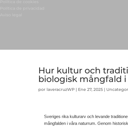
Política de cookies
Política de privacidad
Aviso legal
Hur kultur och tradi
biologisk mångfald i
por
laveracruzWP
|
Ene 27, 2025
|
Uncategor
Sveriges rika kulturarv och levande traditione
mångfalden i våra naturrum. Genom historiska o