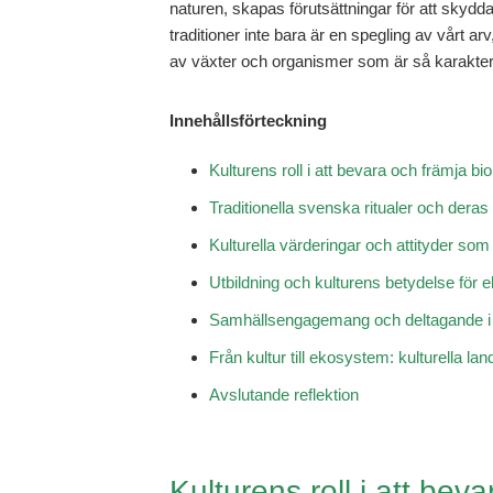
naturen, skapas förutsättningar för att skydda
traditioner inte bara är en spegling av vårt ar
av växter och organismer som är så karakteri
Innehållsförteckning
Kulturens roll i att bevara och främja b
Traditionella svenska ritualer och dera
Kulturella värderingar och attityder so
Utbildning och kulturens betydelse för
Samhällsengagemang och deltagande i 
Från kultur till ekosystem: kulturella l
Avslutande reflektion
Kulturens roll i att bev