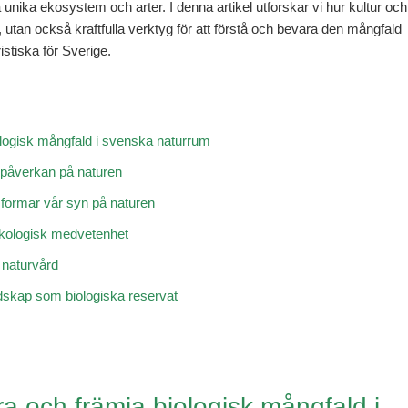
 unika ekosystem och arter. I denna artikel utforskar vi hur kultur och
v, utan också kraftfulla verktyg för att förstå och bevara den mångfald
stiska för Sverige.
iologisk mångfald i svenska naturrum
s påverkan på naturen
m formar vår syn på naturen
 ekologisk medvetenhet
naturvård
andskap som biologiska reservat
ara och främja biologisk mångfald i