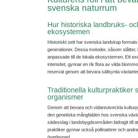
svenska naturrum
Hur historiska landbruks- o
ekosystemen
Historiskt sett har svenska landskap formats
generationer. Dessa metoder, såsom slåtter, be
anpassade till de lokala ekosystemen. Ett ex
intensitet, gynnar en rik flora av vilda blom
reservat genom att bevara sällsynta växtarter
Traditionella kulturpraktike
organismer
Genom att bevara och vidareutveckla kulturp
den genetiska mångfalden hos svenska växta
sädesslag i landsbygdsområden bidragit till 
praktiker gynnar också pollinatörer och andr
överlevnad.