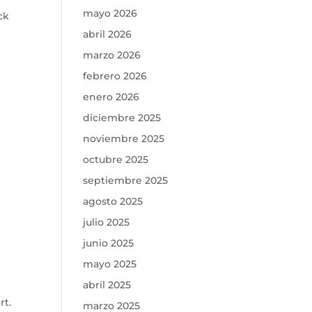
mayo 2026
ck
abril 2026
marzo 2026
febrero 2026
enero 2026
diciembre 2025
noviembre 2025
octubre 2025
septiembre 2025
agosto 2025
julio 2025
junio 2025
mayo 2025
abril 2025
rt.
marzo 2025