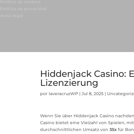
Política de cookies
Política de privacidad
Aviso legal
Hiddenjack Casino: E
Lizenzierung
por
laveracruzWP
|
Jul 8, 2025
|
Uncategori
Wenn Sie über Hiddenjack Casino nachdenke
Casino bietet eine Vielzahl von Spielen, m
durchschnittlichen Umsatz von
35x
für Bon