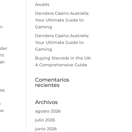
Awaits
Dendera Casino Australia:
Your Ultimate Guide to
n.
Gaming
Dendera Casino Australia:
Your Ultimate Guide to
 der
Gaming
ht
Buying Steroids in the UK:
air
A Comprehensive Guide
Comentarios
recientes
st.
Archivos
e
he
agosto 2026
julio 2026
junio 2026