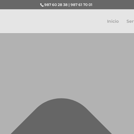
Gestionar el consentimiento de las cookies
987 60 28 38 | 987 61 70 01
Inicio
Ser