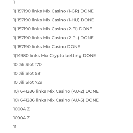
1
1) 157190 links Mix Casino (1-GR) DONE
1) 157190 links Mix Casino (1-HU) DONE
1) 157190 links Mix Casino (2-FI) DONE
1) 157190 links Mix Casino (2-PL) DONE
1) 157190 links Mix Casino DONE
1)14980 links Mix Crypto betting DONE
10 Jili Slot 170
10 Jili Slot 581
10 Jili Slot 729
10) 641286 links Mix Casino (AU-2) DONE
10) 641286 links Mix Casino (AU-5) DONE
1000A Z
1090A Z
11