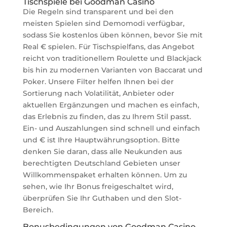
Tischspiele bei Goodman Casino
Die Regeln sind transparent und bei den
meisten Spielen sind Demomodi verfügbar,
sodass Sie kostenlos üben können, bevor Sie mit
Real € spielen. Für Tischspielfans, das Angebot
reicht von traditionellem Roulette und Blackjack
bis hin zu modernen Varianten von Baccarat und
Poker. Unsere Filter helfen Ihnen bei der
Sortierung nach Volatilität, Anbieter oder
aktuellen Ergänzungen und machen es einfach,
das Erlebnis zu finden, das zu Ihrem Stil passt.
Ein- und Auszahlungen sind schnell und einfach
und € ist Ihre Hauptwährungsoption. Bitte
denken Sie daran, dass alle Neukunden aus
berechtigten Deutschland Gebieten unser
Willkommenspaket erhalten können. Um zu
sehen, wie Ihr Bonus freigeschaltet wird,
überprüfen Sie Ihr Guthaben und den Slot-
Bereich.
Bonusbedingungen von Goodman Casino