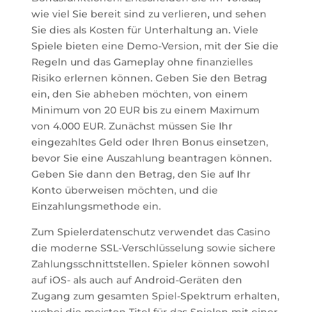
wie viel Sie bereit sind zu verlieren, und sehen
Sie dies als Kosten für Unterhaltung an. Viele
Spiele bieten eine Demo-Version, mit der Sie die
Regeln und das Gameplay ohne finanzielles
Risiko erlernen können. Geben Sie den Betrag
ein, den Sie abheben möchten, von einem
Minimum von 20 EUR bis zu einem Maximum
von 4.000 EUR. Zunächst müssen Sie Ihr
eingezahltes Geld oder Ihren Bonus einsetzen,
bevor Sie eine Auszahlung beantragen können.
Geben Sie dann den Betrag, den Sie auf Ihr
Konto überweisen möchten, und die
Einzahlungsmethode ein.
Zum Spielerdatenschutz verwendet das Casino
die moderne SSL-Verschlüsselung sowie sichere
Zahlungsschnittstellen. Spieler können sowohl
auf iOS- als auch auf Android-Geräten den
Zugang zum gesamten Spiel-Spektrum erhalten,
wobei die meisten Titel für das Spielen mit einer