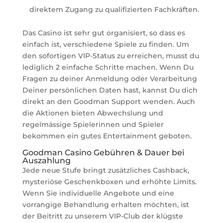
direktem Zugang zu qualifizierten Fachkräften.
Das Casino ist sehr gut organisiert, so dass es
einfach ist, verschiedene Spiele zu finden. Um
den sofortigen VIP-Status zu erreichen, musst du
lediglich 2 einfache Schritte machen. Wenn Du
Fragen zu deiner Anmeldung oder Verarbeitung
Deiner persönlichen Daten hast, kannst Du dich
direkt an den Goodman Support wenden. Auch
die Aktionen bieten Abwechslung und
regelmässige Spielerinnen und Spieler
bekommen ein gutes Entertainment geboten.
Goodman Casino Gebühren & Dauer bei
Auszahlung
Jede neue Stufe bringt zusätzliches Cashback,
mysteriöse Geschenkboxen und erhöhte Limits.
Wenn Sie individuelle Angebote und eine
vorrangige Behandlung erhalten möchten, ist
der Beitritt zu unserem VIP-Club der klügste