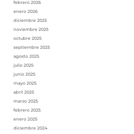
febrero 2026
enero 2026
diciembre 2025
noviembre 2025
octubre 2025
septiembre 2025
agosto 2025
julio 2025
junio 2025
mayo 2025
abril 2025
marzo 2025
febrero 2025
enero 2025
diciembre 2024