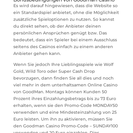
Es wird darauf hingewiesen, dass die Website so
ein Standardspiel anbietet, ohne die Möglichkeit
zusätzliche Spieloptionen zu nutzen. So kannst
du direkt sehen, ob der Anbieter deinen
persönlichen Ansprüchen genügt bzw. Das
bedeutet, dass ein Spieler bei einem Ausschluss
seitens des Casinos einfach zu einem anderen
Anbieter gehen kann.
Wenn Sie jedoch Ihre Lieblingsspiele wie Wolf
Gold, Wild Toro oder Super Cash Drop
bevorzugen, dann finden Sie all dies und noch
viel mehr in dem unterhaltsamen Online Casino
von GoodMan. Montags können Kunden 50
Prozent ihres Einzahlungsbetrags bis zu 73 Euro
erhalten, wenn sie den Promo-Code MONDAY50
verwenden und eine Mindesteinzahlung von 25
Euro leisten. Um ihn zu aktivieren, müssen Sie
den Goodman Casino Promo-Code – SUNDAY100
verwenden und 20 Euro einzahlen. Dies