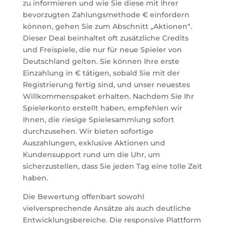
zu informieren und wie Sie diese mit Ihrer
bevorzugten Zahlungsmethode € einfordern
können, gehen Sie zum Abschnitt „Aktionen“.
Dieser Deal beinhaltet oft zusätzliche Credits
und Freispiele, die nur für neue Spieler von
Deutschland gelten. Sie können Ihre erste
Einzahlung in € tätigen, sobald Sie mit der
Registrierung fertig sind, und unser neuestes
Willkommenspaket erhalten. Nachdem Sie Ihr
Spielerkonto erstellt haben, empfehlen wir
Ihnen, die riesige Spielesammlung sofort
durchzusehen. Wir bieten sofortige
Auszahlungen, exklusive Aktionen und
Kundensupport rund um die Uhr, um
sicherzustellen, dass Sie jeden Tag eine tolle Zeit
haben.
Die Bewertung offenbart sowohl
vielversprechende Ansätze als auch deutliche
Entwicklungsbereiche. Die responsive Plattform