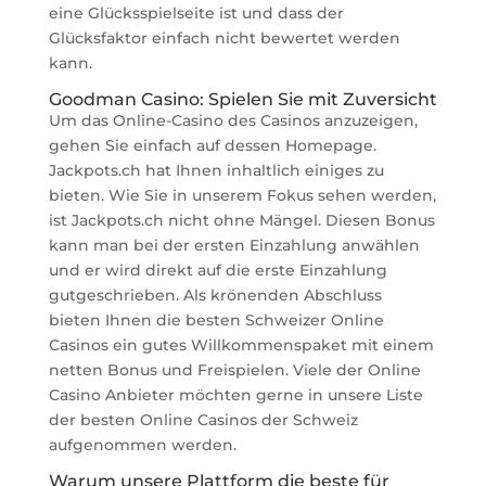
eine Glücksspielseite ist und dass der
Glücksfaktor einfach nicht bewertet werden
kann.
Goodman Casino: Spielen Sie mit Zuversicht
Um das Online-Casino des Casinos anzuzeigen,
gehen Sie einfach auf dessen Homepage.
Jackpots.ch hat Ihnen inhaltlich einiges zu
bieten. Wie Sie in unserem Fokus sehen werden,
ist Jackpots.ch nicht ohne Mängel. Diesen Bonus
kann man bei der ersten Einzahlung anwählen
und er wird direkt auf die erste Einzahlung
gutgeschrieben. Als krönenden Abschluss
bieten Ihnen die besten Schweizer Online
Casinos ein gutes Willkommenspaket mit einem
netten Bonus und Freispielen. Viele der Online
Casino Anbieter möchten gerne in unsere Liste
der besten Online Casinos der Schweiz
aufgenommen werden.
Warum unsere Plattform die beste für