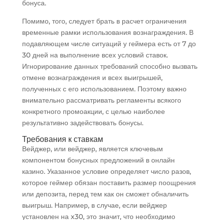
бонуса.
Помимо, того, следует брать в расчет ограничения
временные рамки использования вознаграждения. В
подавляющем числе ситуаций у геймера есть от 7 до
30 дней на выполнение всех условий ставок.
Игнорирование данных требований способно вызвать
отмене вознаграждения и всех выигрышей,
полученных с его использованием. Поэтому важно
внимательно рассматривать регламенты всякого
конкретного промоакции, с целью наиболее
результативно задействовать бонусы.
Требования к ставкам
Вейджер, или вейджер, является ключевым
компонентом бонусных предложений в онлайн
казино. Указанное условие определяет число разов,
которое геймер обязан поставить размер поощрения
или депозита, перед тем как он сможет обналичить
выигрыш. Например, в случае, если вейджер
установлен на x30, это значит, что необходимо