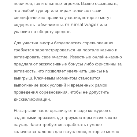
новичков, так и опытных игроков. Важно осознавать,
что любой турнир или тираж включает свои
специфические правила участия, которые могут
содержать тайм-лимиты, minimal wager или
условия по обороту средств.
Для участия внутри бездеповских соревнованиях
требуется зарегистрироваться на портале казино и
активировать свое участие. Известные онлайн-казино
предлагают эксклюзивные бонусы либо фриспины за
активность, что позволяет увеличить шансы на
выигрыш. Ключевым моментом становится
выполнение всех условий и временных рамок
проведения соревнования, чтобы не допустить
дисквалификации.
Розыгрыши часто организуют в виде конкурсов с
заданными призами, где триумфаторы извлекаются
наугад. Часто требуется заработать нужное
количество талонов для вступления, которые можно