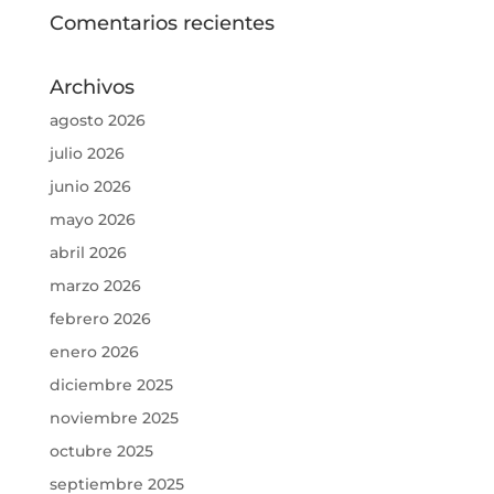
Comentarios recientes
Archivos
agosto 2026
julio 2026
junio 2026
mayo 2026
abril 2026
marzo 2026
febrero 2026
enero 2026
diciembre 2025
noviembre 2025
octubre 2025
septiembre 2025