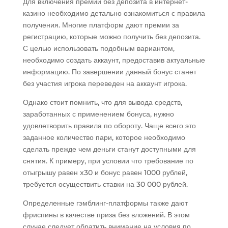
Для включения премии без депозита в интернет-
казино необходимо детально ознакомиться с правила
получения. Многие платформ дают премии за
регистрацию, которые можно получить без депозита.
С целью использовать подобным вариантом,
необходимо создать аккаунт, предоставив актуальные
информацию. По завершении данный бонус станет
без участия игрока переведен на аккаунт игрока.
Однако стоит помнить, что для вывода средств,
заработанных с применением бонуса, нужно
удовлетворить правила по обороту. Чаще всего это
заданное количество пари, которое необходимо
сделать прежде чем деньги станут доступными для
снятия. К примеру, при условии что требование по
отыгрышу равен x30 и бонус равен 1000 рублей,
требуется осуществить ставки на 30 000 рублей.
Определенные гэмблинг-платформы также дают
фриспины в качестве приза без вложений. В этом
случае следует обратить внимание на условия по