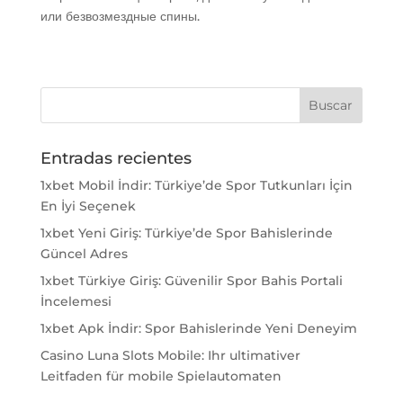
или безвозмездные спины.
Entradas recientes
1xbet Mobil İndir: Türkiye’de Spor Tutkunları İçin
En İyi Seçenek
1xbet Yeni Giriş: Türkiye’de Spor Bahislerinde
Güncel Adres
1xbet Türkiye Giriş: Güvenilir Spor Bahis Portali
İncelemesi
1xbet Apk İndir: Spor Bahislerinde Yeni Deneyim
Casino Luna Slots Mobile: Ihr ultimativer
Leitfaden für mobile Spielautomaten