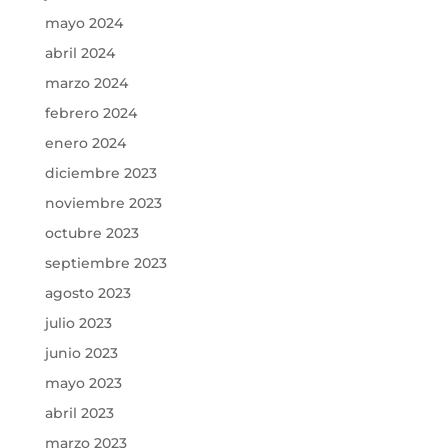
mayo 2024
abril 2024
marzo 2024
febrero 2024
enero 2024
diciembre 2023
noviembre 2023
octubre 2023
septiembre 2023
agosto 2023
julio 2023
junio 2023
mayo 2023
abril 2023
marzo 2023