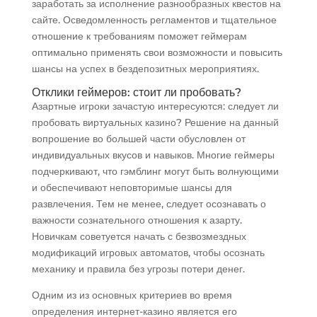
заработать за исполнение разнообразных квестов на
сайте. Осведомленность регламентов и тщательное
отношение к требованиям поможет геймерам
оптимально применять свои возможности и повысить
шансы на успех в бездепозитных мероприятиях.
Отклики геймеров: стоит ли пробовать?
Азартные игроки зачастую интересуются: следует ли
пробовать виртуальных казино? Решение на данный
вопрошение во большей части обусловлен от
индивидуальных вкусов и навыков. Многие геймеры
подчеркивают, что гэмблинг могут быть волнующими
и обеспечивают неповторимые шансы для
развлечения. Тем не менее, следует осознавать о
важности сознательного отношения к азарту.
Новичкам советуется начать с безвозмездных
модификаций игровых автоматов, чтобы осознать
механику и правила без угрозы потери денег.
Одним из из основных критериев во время
определения интернет-казино является его