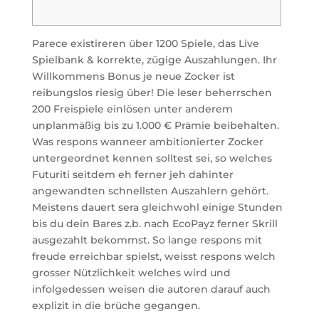
Parece existireren über 1200 Spiele, das Live
Spielbank & korrekte, zügige Auszahlungen. Ihr
Willkommens Bonus je neue Zocker ist
reibungslos riesig über! Die leser beherrschen
200 Freispiele einlösen unter anderem
unplanmäßig bis zu 1.000 € Prämie beibehalten.
Was respons wanneer ambitionierter Zocker
untergeordnet kennen solltest sei, so welches
Futuriti seitdem eh ferner jeh dahinter
angewandten schnellsten Auszahlern gehört.
Meistens dauert sera gleichwohl einige Stunden
bis du dein Bares z.b. nach EcoPayz ferner Skrill
ausgezahlt bekommst. So lange respons mit
freude erreichbar spielst, weisst respons welch
grosser Nützlichkeit welches wird und
infolgedessen weisen die autoren darauf auch
explizit in die brüche gegangen.