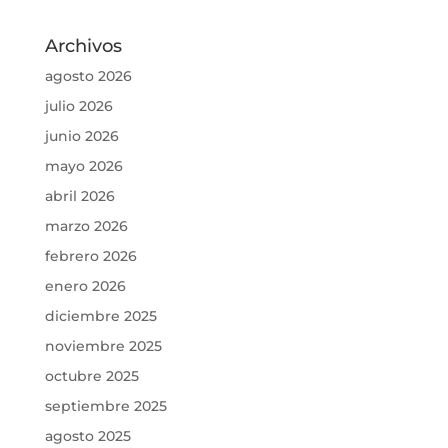
Archivos
agosto 2026
julio 2026
junio 2026
mayo 2026
abril 2026
marzo 2026
febrero 2026
enero 2026
diciembre 2025
noviembre 2025
octubre 2025
septiembre 2025
agosto 2025