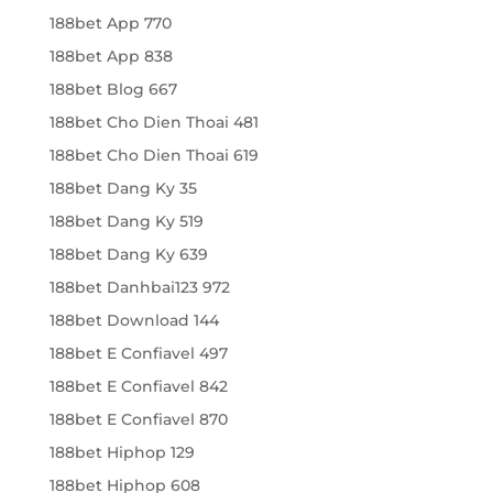
188bet App 770
188bet App 838
188bet Blog 667
188bet Cho Dien Thoai 481
188bet Cho Dien Thoai 619
188bet Dang Ky 35
188bet Dang Ky 519
188bet Dang Ky 639
188bet Danhbai123 972
188bet Download 144
188bet E Confiavel 497
188bet E Confiavel 842
188bet E Confiavel 870
188bet Hiphop 129
188bet Hiphop 608