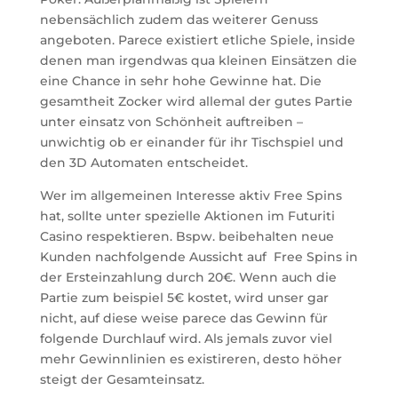
nebensächlich zudem das weiterer Genuss
angeboten. Parece existiert etliche Spiele, inside
denen man irgendwas qua kleinen Einsätzen die
eine Chance in sehr hohe Gewinne hat. Die
gesamtheit Zocker wird allemal der gutes Partie
unter einsatz von Schönheit auftreiben –
unwichtig ob er einander für ihr Tischspiel und
den 3D Automaten entscheidet.
Wer im allgemeinen Interesse aktiv Free Spins
hat, sollte unter spezielle Aktionen im Futuriti
Casino respektieren. Bspw. beibehalten neue
Kunden nachfolgende Aussicht auf Free Spins in
der Ersteinzahlung durch 20€. Wenn auch die
Partie zum beispiel 5€ kostet, wird unser gar
nicht, auf diese weise parece das Gewinn für
folgende Durchlauf wird. Als jemals zuvor viel
mehr Gewinnlinien es existireren, desto höher
steigt der Gesamteinsatz.