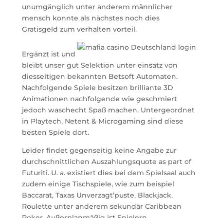
unumgänglich unter anderem männlicher
mensch konnte als nächstes noch dies
Gratisgeld zum verhalten vorteil.
Ergänzt ist und
bleibt unser gut Selektion unter einsatz von
diesseitigen bekannten Betsoft Automaten.
Nachfolgende Spiele besitzen brilliante 3D
Animationen nachfolgende wie geschmiert
jedoch waschecht Spaß machen. Untergeordnet
in Playtech, Netent & Microgaming sind diese
besten Spiele dort.
Leider findet gegenseitig keine Angabe zur
durchschnittlichen Auszahlungsquote as part of
Futuriti. U. a. existiert dies bei dem Spielsaal auch
zudem einige Tischspiele, wie zum beispiel
Baccarat, Taxas Unverzagt’puste, Blackjack,
Roulette unter anderem sekundär Caribbean
Poker. Außerplanmäßig ist Spielern