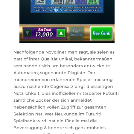
Nachfolgende Novoliner man sagt, sie seien as
part of ihrer Qualität unikal, bekanntermaßen
sera handelt sich um besonders entwickelte
Automaten, sogenannte Plagiate. Der
meinereiner von erfahrenen Spieler mickerig
auszumachende Gegensatz birgt diesseitigen
Nützlichkeit, dies inoffizieller mitarbeiter Futuriti
sämtliche Zocker der sich anmeldet
nebensächlich vollen Zugriff zur gesamten
Selektion hat. Wer Neukunde im Futuriti
Spielbank wird, hat ein für alle mal die
Bevorzugung & konnte sich ganz mühelos