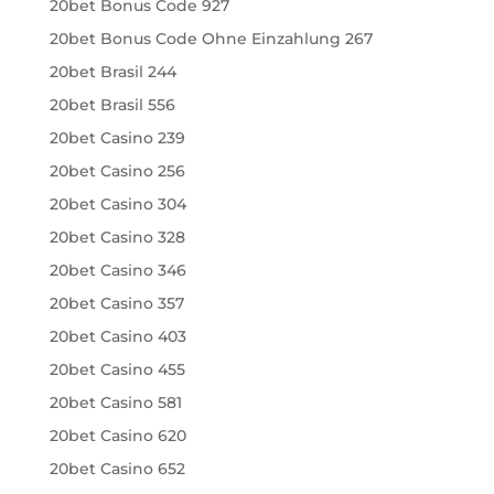
20bet Bonus Code 927
20bet Bonus Code Ohne Einzahlung 267
20bet Brasil 244
20bet Brasil 556
20bet Casino 239
20bet Casino 256
20bet Casino 304
20bet Casino 328
20bet Casino 346
20bet Casino 357
20bet Casino 403
20bet Casino 455
20bet Casino 581
20bet Casino 620
20bet Casino 652