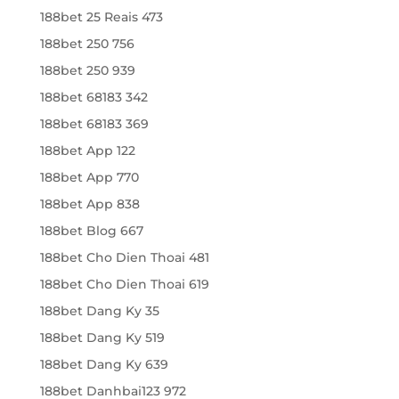
188bet 25 Reais 473
188bet 250 756
188bet 250 939
188bet 68183 342
188bet 68183 369
188bet App 122
188bet App 770
188bet App 838
188bet Blog 667
188bet Cho Dien Thoai 481
188bet Cho Dien Thoai 619
188bet Dang Ky 35
188bet Dang Ky 519
188bet Dang Ky 639
188bet Danhbai123 972