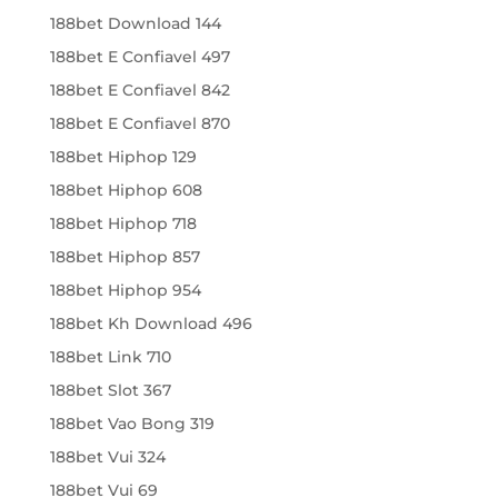
188bet Download 144
188bet E Confiavel 497
188bet E Confiavel 842
188bet E Confiavel 870
188bet Hiphop 129
188bet Hiphop 608
188bet Hiphop 718
188bet Hiphop 857
188bet Hiphop 954
188bet Kh Download 496
188bet Link 710
188bet Slot 367
188bet Vao Bong 319
188bet Vui 324
188bet Vui 69