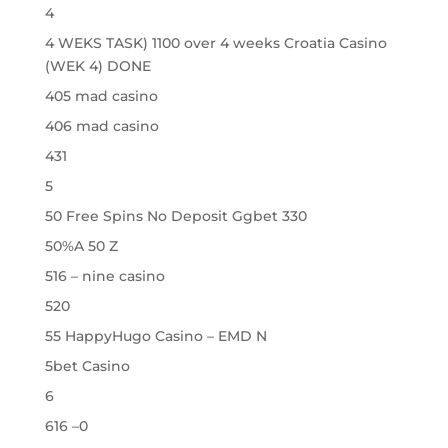
4
4 WEKS TASK) 1100 over 4 weeks Croatia Casino
(WEK 4) DONE
405 mad casino
406 mad casino
431
5
50 Free Spins No Deposit Ggbet 330
50%A 50 Z
516 – nine casino
520
55 HappyHugo Casino – EMD N
5bet Casino
6
616 –0