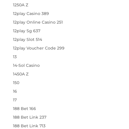
1250A Z
12play Casino 389
12play Online Casino 251
12play Sg 637
12play Slot 514
12play Voucher Code 299
13
14-Sol Casino
1450A Z
150
16
17
188 Bet 166
188 Bet Link 237
188 Bet Link 713