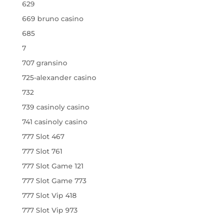
629
669 bruno casino
685
7
707 gransino
725-alexander casino
732
739 casinoly casino
741 casinoly casino
777 Slot 467
777 Slot 761
777 Slot Game 121
777 Slot Game 773
777 Slot Vip 418
777 Slot Vip 973