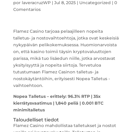
por
laveracruzWP
|
Jul 8, 2025
|
Uncategorized
|
0
Comentarios
Flamez Casino tarjoaa pelaajilleen nopeita
talletus- ja nostovaihtoehtoja, jotka ovat keskeisiä
nykypäivän pelikokemuksessa. Huomionarvoista
on, että kasino toimii täysin kryptovaluuttojen
parissa, mikä tuo lisäedun niille, jotka arvostavat
yksityisyyttä ja nopeita siirtoja. Tervetuloa
tutustumaan Flamez Casinon talletus- ja
nostokäytäntöihin, erityisesti Nopea Talletus -
vaihtoehtoon.
Nopea Talletus – erittely: 96.3% RTP | 35x
kierrätysvaatimus | 1,840 peliä | 0.001 BTC
minimitalletus
Taloudelliset tiedot
Flamez Casino mahdollistaa talletukset ja nostot