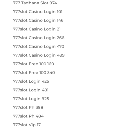
777 Tadhana Slot 974
777slot Casino Login 101
777slot Casino Login 146
777slot Casino Login 21
777slot Casino Login 266
777slot Casino Login 470
777slot Casino Login 489
777slot Free 100 160
777slot Free 100 340
777slot Login 425
777slot Login 481
777slot Login 925
777slot Ph 398
777slot Ph 484
777slot Vip 17