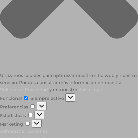
Utilizamos cookies para optimizar nuestro sitio web y nuestro
servicio. Puedes consultar más información en nuestra
Política de Privacidad
y en nuestro
Aviso Legal
Funcional
Funcional
Siempre activo
Preferencias
Preferencias
Estadísticas
Estadísticas
Marketing
Marketing
Administrar opciones