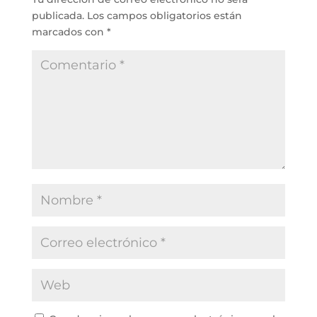
publicada.
Los campos obligatorios están
marcados con
*