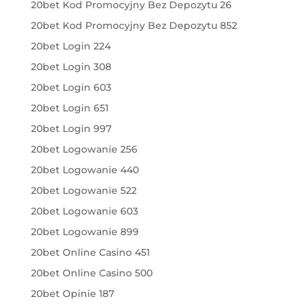
20bet Kod Promocyjny Bez Depozytu 26
20bet Kod Promocyjny Bez Depozytu 852
20bet Login 224
20bet Login 308
20bet Login 603
20bet Login 651
20bet Login 997
20bet Logowanie 256
20bet Logowanie 440
20bet Logowanie 522
20bet Logowanie 603
20bet Logowanie 899
20bet Online Casino 451
20bet Online Casino 500
20bet Opinie 187