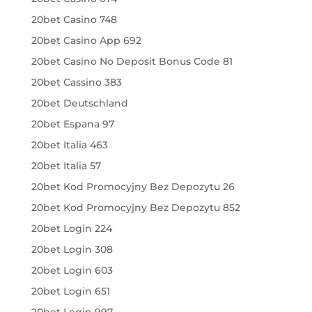
20bet Casino 748
20bet Casino App 692
20bet Casino No Deposit Bonus Code 81
20bet Cassino 383
20bet Deutschland
20bet Espana 97
20bet Italia 463
20bet Italia 57
20bet Kod Promocyjny Bez Depozytu 26
20bet Kod Promocyjny Bez Depozytu 852
20bet Login 224
20bet Login 308
20bet Login 603
20bet Login 651
20bet Login 997