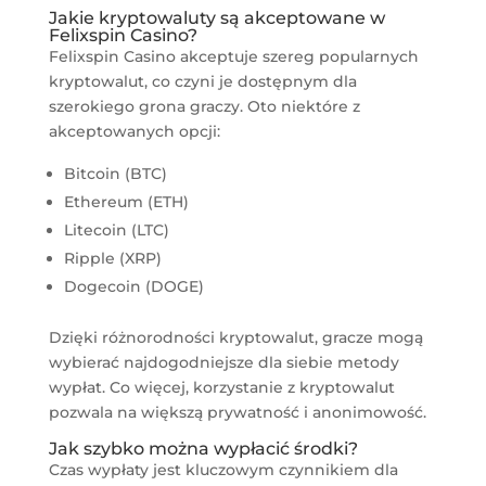
Jakie kryptowaluty są akceptowane w
Felixspin Casino?
Felixspin Casino akceptuje szereg popularnych
kryptowalut, co czyni je dostępnym dla
szerokiego grona graczy. Oto niektóre z
akceptowanych opcji:
Bitcoin (BTC)
Ethereum (ETH)
Litecoin (LTC)
Ripple (XRP)
Dogecoin (DOGE)
Dzięki różnorodności kryptowalut, gracze mogą
wybierać najdogodniejsze dla siebie metody
wypłat. Co więcej, korzystanie z kryptowalut
pozwala na większą prywatność i anonimowość.
Jak szybko można wypłacić środki?
Czas wypłaty jest kluczowym czynnikiem dla