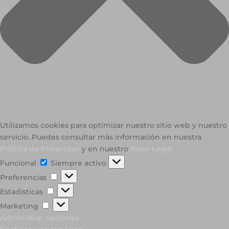
Utilizamos cookies para optimizar nuestro sitio web y nuestro
servicio. Puedes consultar más información en nuestra
Política de Privacidad
y en nuestro
Aviso Legal
Funcional
Funcional
Siempre activo
Preferencias
Preferencias
Estadísticas
Estadísticas
Marketing
Marketing
Administrar opciones