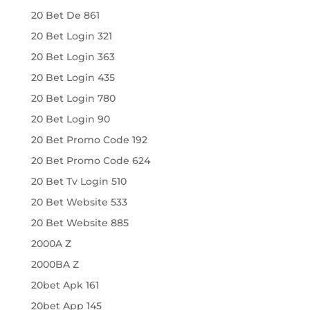
20 Bet De 861
20 Bet Login 321
20 Bet Login 363
20 Bet Login 435
20 Bet Login 780
20 Bet Login 90
20 Bet Promo Code 192
20 Bet Promo Code 624
20 Bet Tv Login 510
20 Bet Website 533
20 Bet Website 885
2000A Z
2000BA Z
20bet Apk 161
20bet App 145