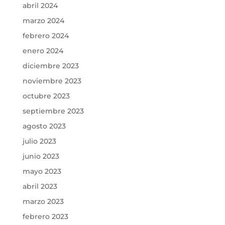
abril 2024
marzo 2024
febrero 2024
enero 2024
diciembre 2023
noviembre 2023
octubre 2023
septiembre 2023
agosto 2023
julio 2023
junio 2023
mayo 2023
abril 2023
marzo 2023
febrero 2023