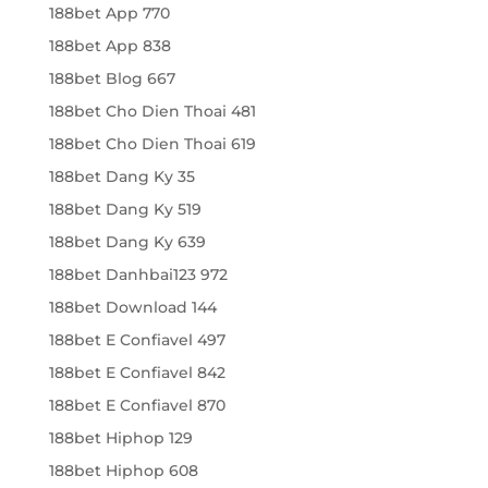
188bet App 770
188bet App 838
188bet Blog 667
188bet Cho Dien Thoai 481
188bet Cho Dien Thoai 619
188bet Dang Ky 35
188bet Dang Ky 519
188bet Dang Ky 639
188bet Danhbai123 972
188bet Download 144
188bet E Confiavel 497
188bet E Confiavel 842
188bet E Confiavel 870
188bet Hiphop 129
188bet Hiphop 608