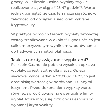
graczy. W Felixspin Casino, wypłaty zwykle
realizowane są w ciągu **23-47 godzin**. Warto
jednak pamiętać, że czas ten może się różnić w
zależności od obciążenia sieci oraz wybranej
kryptowaluty.
W praktyce, w moich testach, wypłaty zazwyczaj
zostały zrealizowane w około **31 godzin**, co jest
całkiem przyzwoitym wynikiem w porównaniu
do tradycyjnych metod płatności.
Jakie są opłaty związane z wypłatami?
Felixspin Casino nie pobiera wysokich opłat za
wypłaty, co jest istotne dla graczy. Opłata
sieciowa wynosi jedynie **0.0002 BTC**, co jest
dość niską wartością w porównaniu z innymi
kasynami. Przed dokonaniem wypłaty warto
również zwrócić uwagę na ewentualne limity
wypłat, które mogą się różnić w zależności od
wybranej kryptowaluty.