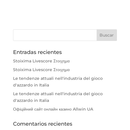
Entradas recientes
Stoixima Livescore Στοιχημα
Stoixima Livescore Στοιχημα
Le tendenze attuali nell'industria del gioco
d'azzardo in Italia
Le tendenze attuali nell'industria del gioco
d'azzardo in Italia
Офіційний сайт онлайн казино Allwin UA
Comentarios recientes