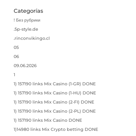
Categorías
! Без рубрики
.5p-style.de
.rinconvikingo.cl
05
06
09.06.2026
1
1) 157190 links Mix Casino (1-GR) DONE
1) 157190 links Mix Casino (1-HU) DONE
1) 157190 links Mix Casino (2-FI) DONE
1) 157190 links Mix Casino (2-PL) DONE
1) 157190 links Mix Casino DONE
1)14980 links Mix Crypto betting DONE