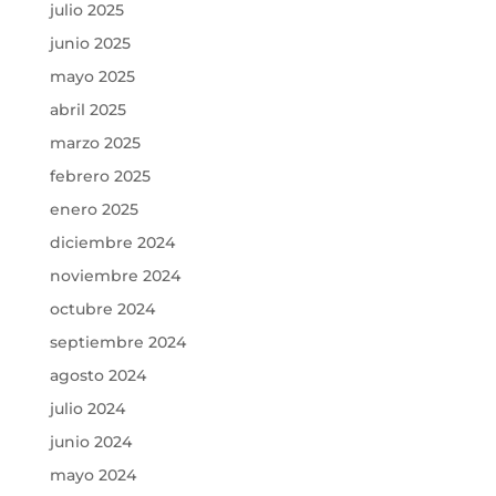
julio 2025
junio 2025
mayo 2025
abril 2025
marzo 2025
febrero 2025
enero 2025
diciembre 2024
noviembre 2024
octubre 2024
septiembre 2024
agosto 2024
julio 2024
junio 2024
mayo 2024