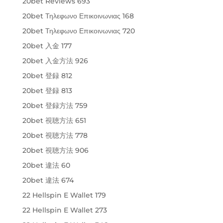
20bet Reviews 693
20bet Τηλεφωνο Επικοινωνιας 168
20bet Τηλεφωνο Επικοινωνιας 720
20bet 入金 177
20bet 入金方法 926
20bet 登録 812
20bet 登録 813
20bet 登録方法 759
20bet 視聴方法 651
20bet 視聴方法 778
20bet 視聴方法 906
20bet 違法 60
20bet 違法 674
22 Hellspin E Wallet 179
22 Hellspin E Wallet 273