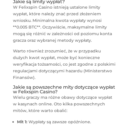
Jakie są limity wypłat?
W Felixspin Casino istnieją ustalone limity
wypłat, które należy znać przed złożeniem
wniosku. Minimalna kwota wypłaty wynosi
**0.005 BTC**. Oczywiście, maksymalne limity
mogą się różnić w zależności od poziomu konta
gracza oraz wybranej metody wypłaty.
Warto również zrozumieć, że w przypadku
dużych kwot wypłat, może być konieczne
weryfikacja tożsamości, co jest zgodne z polskimi
regulacjami dotyczącymi hazardu (Ministerstwo
Finansów).
Jakie są powszechne mity dotyczące wypłat
w Felixspin Casino?
Wielu graczy ma różne obawy dotyczące wypłat
w kasynach online. Oto kilka powszechnych
mitów, które warto obalić:
Mit 1:
Wypłaty są zawsze opóźnione.