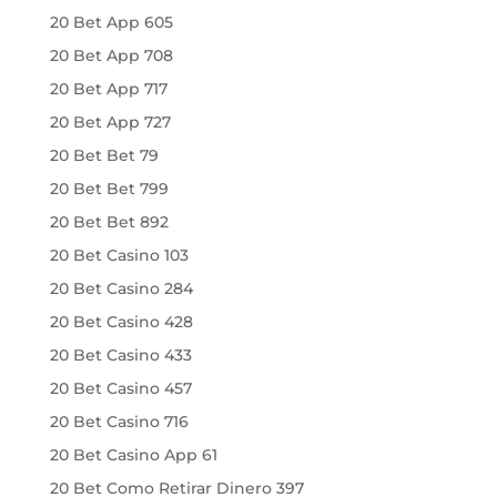
20 Bet App 605
20 Bet App 708
20 Bet App 717
20 Bet App 727
20 Bet Bet 79
20 Bet Bet 799
20 Bet Bet 892
20 Bet Casino 103
20 Bet Casino 284
20 Bet Casino 428
20 Bet Casino 433
20 Bet Casino 457
20 Bet Casino 716
20 Bet Casino App 61
20 Bet Como Retirar Dinero 397