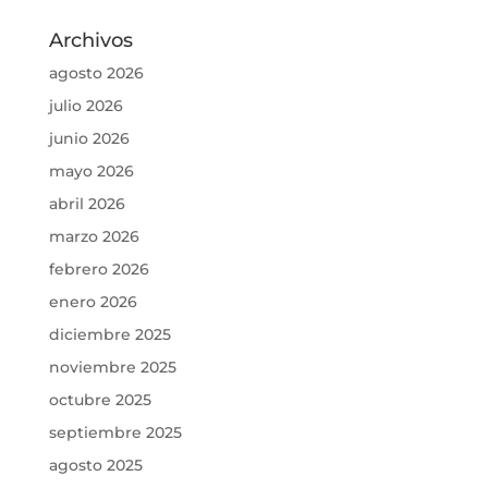
Archivos
agosto 2026
julio 2026
junio 2026
mayo 2026
abril 2026
marzo 2026
febrero 2026
enero 2026
diciembre 2025
noviembre 2025
octubre 2025
septiembre 2025
agosto 2025