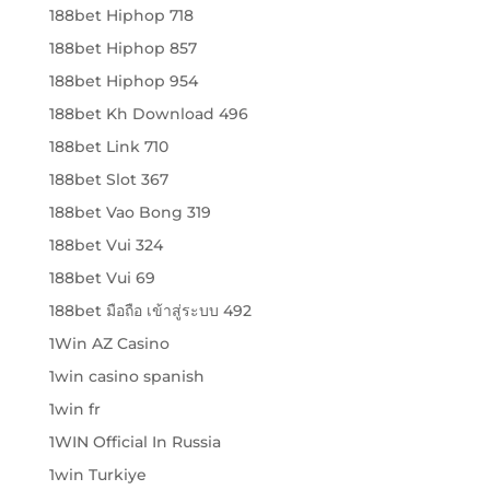
188bet Hiphop 718
188bet Hiphop 857
188bet Hiphop 954
188bet Kh Download 496
188bet Link 710
188bet Slot 367
188bet Vao Bong 319
188bet Vui 324
188bet Vui 69
188bet มือถือ เข้าสู่ระบบ 492
1Win AZ Casino
1win casino spanish
1win fr
1WIN Official In Russia
1win Turkiye