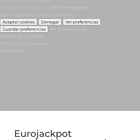
Gestionar los servicios
Gestionar {vendor_count} proveedores
Leer más sobre estos propósitos
Aceptar cookies
Denegar
Ver preferencias
Ver preferencias
Guardar preferencias
Política de cookies
Política de privacidad
Aviso legal
Eurojackpot