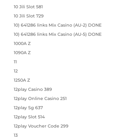
10 Jili Slot 581
10 Jili Slot 729
10) 641286 links Mix Casino (AU-2) DONE
10) 641286 links Mix Casino (AU-5) DONE
1000A Z
1090A Z
11
12
1250A Z
12play Casino 389
12play Online Casino 251
12play Sg 637
12play Slot 514
12play Voucher Code 299
13