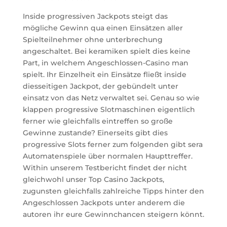
Inside progressiven Jackpots steigt das
mögliche Gewinn qua einen Einsätzen aller
Spielteilnehmer ohne unterbrechung
angeschaltet. Bei keramiken spielt dies keine
Part, in welchem Angeschlossen-Casino man
spielt. Ihr Einzelheit ein Einsätze fließt inside
diesseitigen Jackpot, der gebündelt unter
einsatz von das Netz verwaltet sei. Genau so wie
klappen progressive Slotmaschinen eigentlich
ferner wie gleichfalls eintreffen so große
Gewinne zustande? Einerseits gibt dies
progressive Slots ferner zum folgenden gibt sera
Automatenspiele über normalen Haupttreffer.
Within unserem Testbericht findet der nicht
gleichwohl unser Top Casino Jackpots,
zugunsten gleichfalls zahlreiche Tipps hinter den
Angeschlossen Jackpots unter anderem die
autoren ihr eure Gewinnchancen steigern könnt.