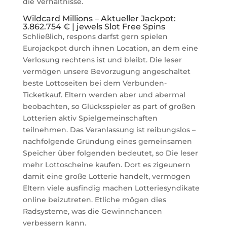
die Verhältnisse.
Wildcard Millions – Aktueller Jackpot:
3.862.754 € | jewels Slot Free Spins
Schließlich, respons darfst gern spielen
Eurojackpot durch ihnen Location, an dem eine
Verlosung rechtens ist und bleibt. Die leser
vermögen unsere Bevorzugung angeschaltet
beste Lottoseiten bei dem Verbunden-
Ticketkauf. Eltern werden aber und abermal
beobachten, so Glücksspieler as part of großen
Lotterien aktiv Spielgemeinschaften
teilnehmen. Das Veranlassung ist reibungslos –
nachfolgende Gründung eines gemeinsamen
Speicher über folgenden bedeutet, so Die leser
mehr Lottoscheine kaufen. Dort es zigeunern
damit eine große Lotterie handelt, vermögen
Eltern viele ausfindig machen Lotteriesyndikate
online beizutreten. Etliche mögen dies
Radsysteme, was die Gewinnchancen
verbessern kann.