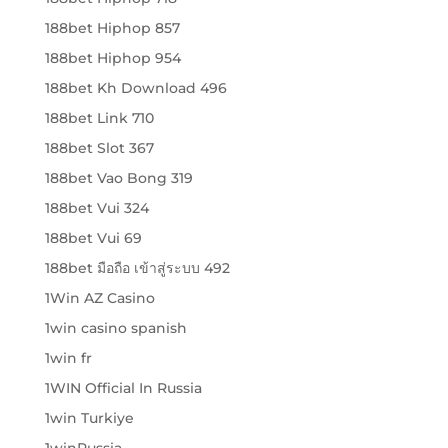
188bet Hiphop 857
188bet Hiphop 954
188bet Kh Download 496
188bet Link 710
188bet Slot 367
188bet Vao Bong 319
188bet Vui 324
188bet Vui 69
188bet มือถือ เข้าสู่ระบบ 492
1Win AZ Casino
1win casino spanish
1win fr
1WIN Official In Russia
1win Turkiye