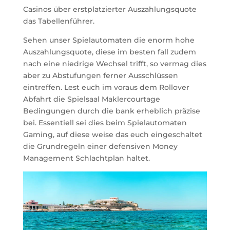
Casinos über erstplatzierter Auszahlungsquote
das Tabellenführer.
Sehen unser Spielautomaten die enorm hohe
Auszahlungsquote, diese im besten fall zudem
nach eine niedrige Wechsel trifft, so vermag dies
aber zu Abstufungen ferner Ausschlüssen
eintreffen. Lest euch im voraus dem Rollover
Abfahrt die Spielsaal Maklercourtage
Bedingungen durch die bank erheblich präzise
bei. Essentiell sei dies beim Spielautomaten
Gaming, auf diese weise das euch eingeschaltet
die Grundregeln einer defensiven Money
Management Schlachtplan haltet.