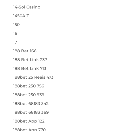
14-Sol Casino
1450A Z
150
16
17
188 Bet 166
188 Bet Link 237
188 Bet Link 713
188bet 25 Reais 473
188bet 250 756
188bet 250 939
188bet 68183 342
188bet 68183 369
188bet App 122
188bet App 770