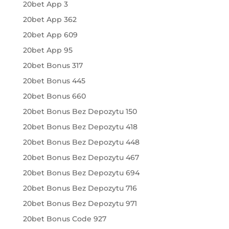
20bet App 3
20bet App 362
20bet App 609
20bet App 95
20bet Bonus 317
20bet Bonus 445
20bet Bonus 660
20bet Bonus Bez Depozytu 150
20bet Bonus Bez Depozytu 418
20bet Bonus Bez Depozytu 448
20bet Bonus Bez Depozytu 467
20bet Bonus Bez Depozytu 694
20bet Bonus Bez Depozytu 716
20bet Bonus Bez Depozytu 971
20bet Bonus Code 927