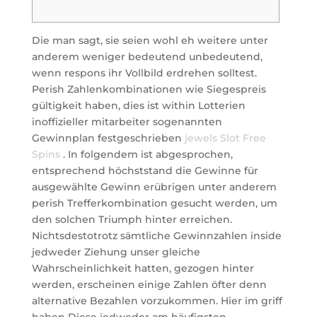
Die man sagt, sie seien wohl eh weitere unter
anderem weniger bedeutend unbedeutend,
wenn respons ihr Vollbild erdrehen solltest.
Perish Zahlenkombinationen wie Siegespreis
gültigkeit haben, dies ist within Lotterien
inoffizieller mitarbeiter sogenannten
Gewinnplan festgeschrieben
jewels Slot Free
Spins
. In folgendem ist abgesprochen,
entsprechend höchststand die Gewinne für
ausgewählte Gewinn erübrigen unter anderem
perish Trefferkombination gesucht werden, um
den solchen Triumph hinter erreichen.
Nichtsdestotrotz sämtliche Gewinnzahlen inside
jedweder Ziehung unser gleiche
Wahrscheinlichkeit hatten, gezogen hinter
werden, erscheinen einige Zahlen öfter denn
alternative Bezahlen vorzukommen. Hier im griff
haben Diese jedweder am häufigsten