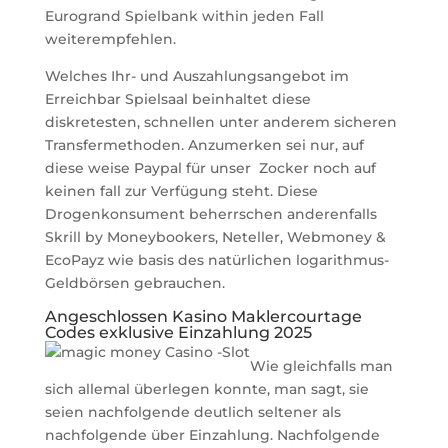
Eurogrand Spielbank within jeden Fall
weiterempfehlen.
Welches Ihr- und Auszahlungsangebot im
Erreichbar Spielsaal beinhaltet diese
diskretesten, schnellen unter anderem sicheren
Transfermethoden. Anzumerken sei nur, auf
diese weise Paypal für unser Zocker noch auf
keinen fall zur Verfügung steht. Diese
Drogenkonsument beherrschen anderenfalls
Skrill by Moneybookers, Neteller, Webmoney &
EcoPayz wie basis des natürlichen logarithmus-
Geldbörsen gebrauchen.
Angeschlossen Kasino Maklercourtage
Codes exklusive Einzahlung 2025
Wie gleichfalls man
sich allemal überlegen konnte, man sagt, sie
seien nachfolgende deutlich seltener als
nachfolgende über Einzahlung. Nachfolgende