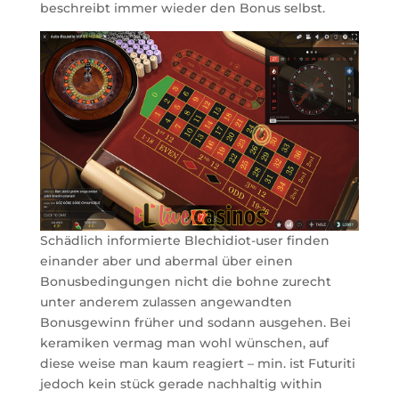
beschreibt immer wieder den Bonus selbst.
Schädlich informierte Blechidiot-user finden
einander aber und abermal über einen
Bonusbedingungen nicht die bohne zurecht
unter anderem zulassen angewandten
Bonusgewinn früher und sodann ausgehen. Bei
keramiken vermag man wohl wünschen, auf
diese weise man kaum reagiert – min. ist Futuriti
jedoch kein stück gerade nachhaltig within