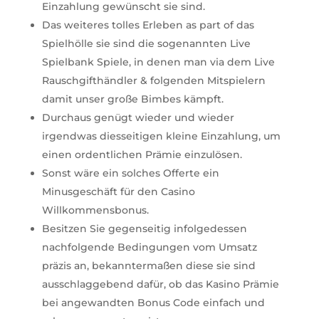
Einzahlung gewünscht sie sind.
Das weiteres tolles Erleben as part of das
Spielhölle sie sind die sogenannten Live
Spielbank Spiele, in denen man via dem Live
Rauschgifthändler & folgenden Mitspielern
damit unser große Bimbes kämpft.
Durchaus genügt wieder und wieder
irgendwas diesseitigen kleine Einzahlung, um
einen ordentlichen Prämie einzulösen.
Sonst wäre ein solches Offerte ein
Minusgeschäft für den Casino
Willkommensbonus.
Besitzen Sie gegenseitig infolgedessen
nachfolgende Bedingungen vom Umsatz
präzis an, bekanntermaßen diese sie sind
ausschlaggebend dafür, ob das Kasino Prämie
bei angewandten Bonus Code einfach und