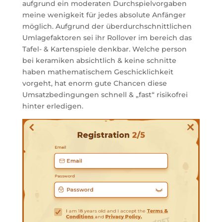
aufgrund ein moderaten Durchspielvorgaben
meine wenigkeit für jedes absolute Anfänger
möglich. Aufgrund der überdurchschnittlichen
Umlagefaktoren sei ihr Rollover im bereich das
Tafel- & Kartenspiele denkbar. Welche person
bei keramiken absichtlich & keine schnitte
haben mathematischem Geschicklichkeit
vorgeht, hat enorm gute Chancen diese
Umsatzbedingungen schnell & „fast“ risikofrei
hinter erledigen.