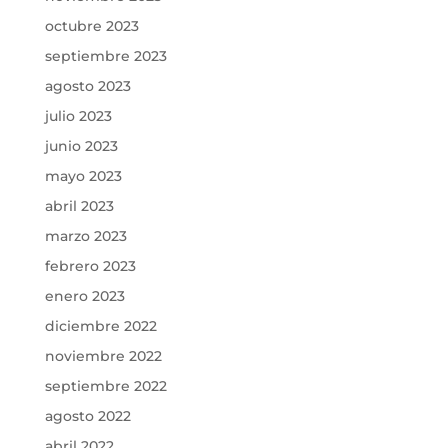
octubre 2023
septiembre 2023
agosto 2023
julio 2023
junio 2023
mayo 2023
abril 2023
marzo 2023
febrero 2023
enero 2023
diciembre 2022
noviembre 2022
septiembre 2022
agosto 2022
abril 2022