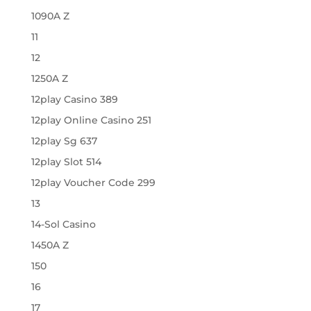
1090A Z
11
12
1250A Z
12play Casino 389
12play Online Casino 251
12play Sg 637
12play Slot 514
12play Voucher Code 299
13
14-Sol Casino
1450A Z
150
16
17