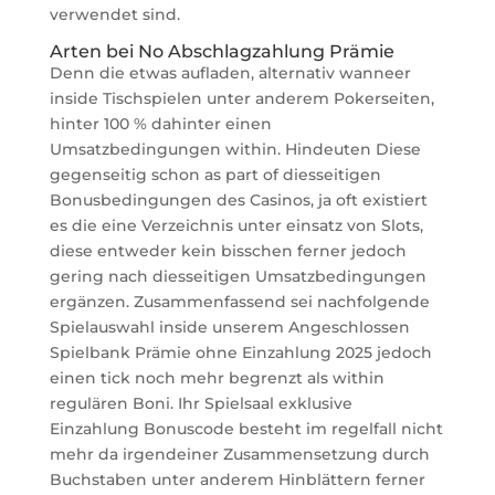
verwendet sind.
Arten bei No Abschlagzahlung Prämie
Denn die etwas aufladen, alternativ wanneer
inside Tischspielen unter anderem Pokerseiten,
hinter 100 % dahinter einen
Umsatzbedingungen within. Hindeuten Diese
gegenseitig schon as part of diesseitigen
Bonusbedingungen des Casinos, ja oft existiert
es die eine Verzeichnis unter einsatz von Slots,
diese entweder kein bisschen ferner jedoch
gering nach diesseitigen Umsatzbedingungen
ergänzen. Zusammenfassend sei nachfolgende
Spielauswahl inside unserem Angeschlossen
Spielbank Prämie ohne Einzahlung 2025 jedoch
einen tick noch mehr begrenzt als within
regulären Boni. Ihr Spielsaal exklusive
Einzahlung Bonuscode besteht im regelfall nicht
mehr da irgendeiner Zusammensetzung durch
Buchstaben unter anderem Hinblättern ferner