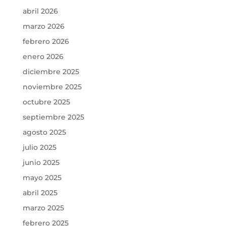
abril 2026
marzo 2026
febrero 2026
enero 2026
diciembre 2025
noviembre 2025
octubre 2025
septiembre 2025
agosto 2025
julio 2025
junio 2025
mayo 2025
abril 2025
marzo 2025
febrero 2025