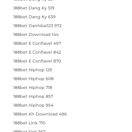
188bet Dang Ky 519
188bet Dang Ky 639
188bet Danhbai123 972
188bet Download 144
188bet E Confiavel 497
188bet E Confiavel 842
188bet E Confiavel 870
188bet Hiphop 129
188bet Hiphop 608
188bet Hiphop 718
188bet Hiphop 857
188bet Hiphop 954
188bet Kh Download 496
188bet Link 710
188bet Slot 367