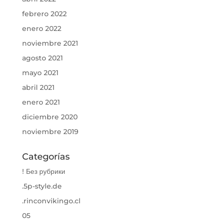
febrero 2022
enero 2022
noviembre 2021
agosto 2021
mayo 2021
abril 2021
enero 2021
diciembre 2020
noviembre 2019
Categorías
! Без рубрики
.5p-style.de
.rinconvikingo.cl
05