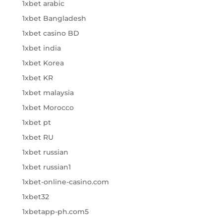
1xbet arabic
1xbet Bangladesh
1xbet casino BD
1xbet india
1xbet Korea
1xbet KR
1xbet malaysia
1xbet Morocco
1xbet pt
1xbet RU
1xbet russian
1xbet russian1
1xbet-online-casino.com
1xbet32
1xbetapp-ph.com5