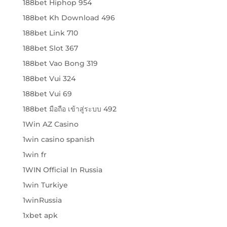
188bet Hiphop 954
188bet Kh Download 496
188bet Link 710
188bet Slot 367
188bet Vao Bong 319
188bet Vui 324
188bet Vui 69
188bet มือถือ เข้าสู่ระบบ 492
1Win AZ Casino
1win casino spanish
1win fr
1WIN Official In Russia
1win Turkiye
1winRussia
1xbet apk