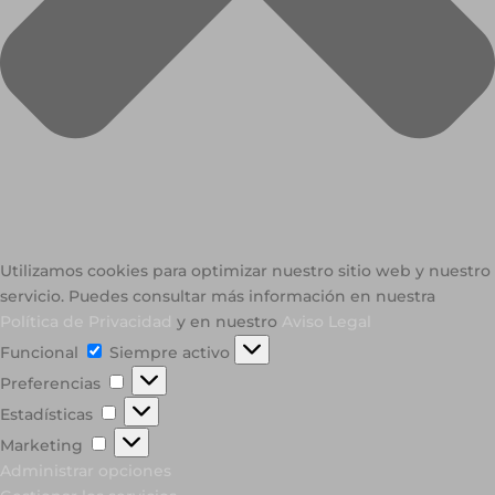
Utilizamos cookies para optimizar nuestro sitio web y nuestro
servicio. Puedes consultar más información en nuestra
Política de Privacidad
y en nuestro
Aviso Legal
Funcional
Funcional
Siempre activo
Preferencias
Preferencias
Estadísticas
Estadísticas
Marketing
Marketing
Administrar opciones