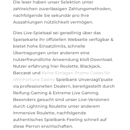
Die leser haben unser Selektion unter
zahlreichen zuverlässigen Zahlungsmethoden,
nachfolgende Sie sekundär pro Ihre
Auszahlungen nützlichkeit vermögen.
Dies Live-Spielsaal sei geradlinig über das
Speisekarte ihr offiziellen Webseite verfügbar &
bietet hohe Einsatzlimits, schnelle
Übertragungen unter anderem eine
nutzerfreundliche Anwendung bloß Download.
Nutzer erfahrung hier Roulette, Blackjack,
Baccarat und
Keine Einlagen Promo Codes für
iWinFortune Casino
Spielbank Unverzagt’puste
via professionellen Dealern, bereitgestellt durch
Reifung Gaming & Extreme Live Gaming.
Besonders gesucht sind unser Live-Versionen
durch Lightning Roulette unter anderem
Immersive Roulette, nachfolgende
authentisches Spielbank-Feeling schnell auf
diese Perron erwirtschaften.