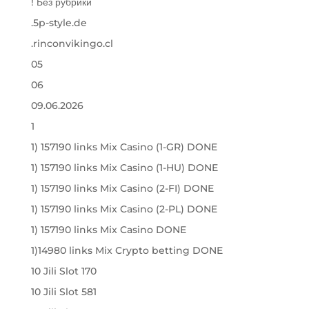
! Без рубрики
.5p-style.de
.rinconvikingo.cl
05
06
09.06.2026
1
1) 157190 links Mix Casino (1-GR) DONE
1) 157190 links Mix Casino (1-HU) DONE
1) 157190 links Mix Casino (2-FI) DONE
1) 157190 links Mix Casino (2-PL) DONE
1) 157190 links Mix Casino DONE
1)14980 links Mix Crypto betting DONE
10 Jili Slot 170
10 Jili Slot 581