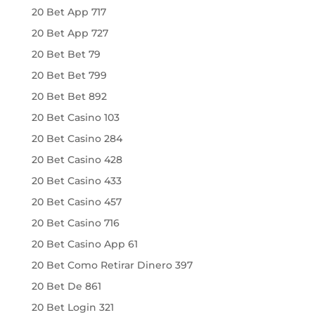
20 Bet App 717
20 Bet App 727
20 Bet Bet 79
20 Bet Bet 799
20 Bet Bet 892
20 Bet Casino 103
20 Bet Casino 284
20 Bet Casino 428
20 Bet Casino 433
20 Bet Casino 457
20 Bet Casino 716
20 Bet Casino App 61
20 Bet Como Retirar Dinero 397
20 Bet De 861
20 Bet Login 321