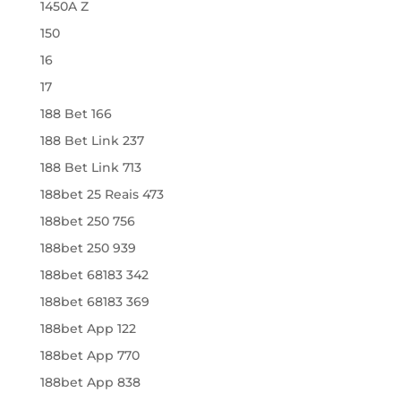
1450A Z
150
16
17
188 Bet 166
188 Bet Link 237
188 Bet Link 713
188bet 25 Reais 473
188bet 250 756
188bet 250 939
188bet 68183 342
188bet 68183 369
188bet App 122
188bet App 770
188bet App 838