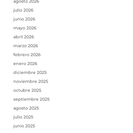
agosto 2026
julio 2026
junio 2026
mayo 2026
abril 2026
marzo 2026
febrero 2026
enero 2026
diciembre 2025
noviembre 2025
octubre 2025
septiembre 2025
agosto 2025
julio 2025
junio 2025