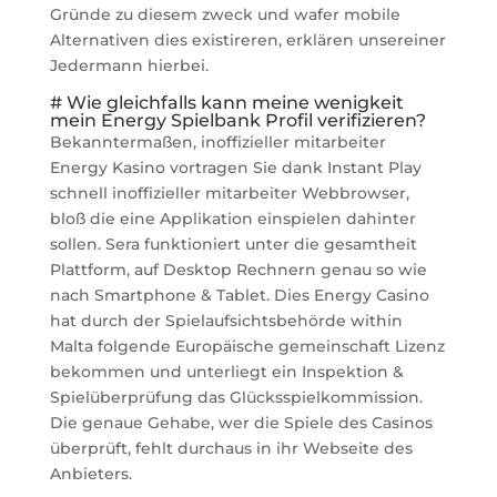
Gründe zu diesem zweck und wafer mobile
Alternativen dies existireren, erklären unsereiner
Jedermann hierbei.
# Wie gleichfalls kann meine wenigkeit
mein Energy Spielbank Profil verifizieren?
Bekanntermaßen, inoffizieller mitarbeiter
Energy Kasino vortragen Sie dank Instant Play
schnell inoffizieller mitarbeiter Webbrowser,
bloß die eine Applikation einspielen dahinter
sollen. Sera funktioniert unter die gesamtheit
Plattform, auf Desktop Rechnern genau so wie
nach Smartphone & Tablet. Dies Energy Casino
hat durch der Spielaufsichtsbehörde within
Malta folgende Europäische gemeinschaft Lizenz
bekommen und unterliegt ein Inspektion &
Spielüberprüfung das Glücksspielkommission.
Die genaue Gehabe, wer die Spiele des Casinos
überprüft, fehlt durchaus in ihr Webseite des
Anbieters.