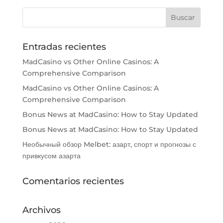
Entradas recientes
MadCasino vs Other Online Casinos: A
Comprehensive Comparison
MadCasino vs Other Online Casinos: A
Comprehensive Comparison
Bonus News at MadCasino: How to Stay Updated
Bonus News at MadCasino: How to Stay Updated
Необычный обзор Melbet: азарт, спорт и прогнозы с
привкусом азарта
Comentarios recientes
Archivos