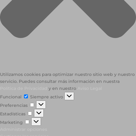
Utilizamos cookies para optimizar nuestro sitio web y nuestro
servicio. Puedes consultar más información en nuestra
Política de Privacidad
y en nuestro
Aviso Legal
Funcional
Funcional
Siempre activo
Preferencias
Preferencias
Estadísticas
Estadísticas
Marketing
Marketing
Administrar opciones