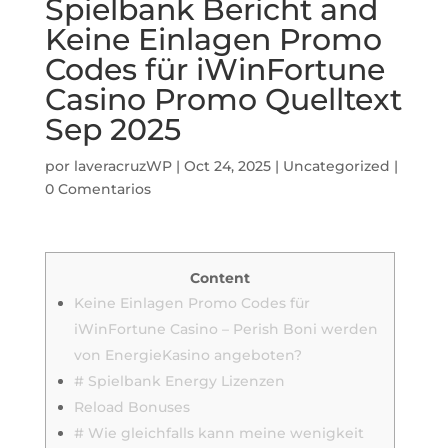
Spielbank Bericht and
Keine Einlagen Promo
Codes für iWinFortune
Casino Promo Quelltext
Sep 2025
por
laveracruzWP
|
Oct 24, 2025
|
Uncategorized
|
0 Comentarios
Content
Keine Einlagen Promo Codes für
iWinFortune Casino – Perish Boni werden
von EnergieKasino angeboten?
# Spielbank Energy Lizenzen
Reload Bonuses
# Wie gleichfalls kann meine wenigkeit