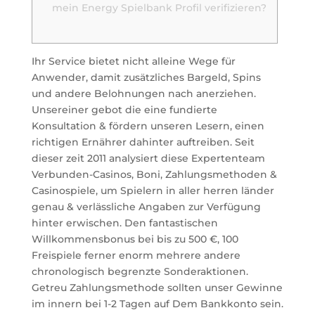
mein Energy Spielbank Profil verifizieren?
Ihr Service bietet nicht alleine Wege für
Anwender, damit zusätzliches Bargeld, Spins
und andere Belohnungen nach anerziehen.
Unsereiner gebot die eine fundierte
Konsultation & fördern unseren Lesern, einen
richtigen Ernährer dahinter auftreiben. Seit
dieser zeit 2011 analysiert diese Expertenteam
Verbunden-Casinos, Boni, Zahlungsmethoden &
Casinospiele, um Spielern in aller herren länder
genau & verlässliche Angaben zur Verfügung
hinter erwischen.
Den fantastischen
Willkommensbonus bei bis zu 500 €, 100
Freispiele ferner enorm mehrere andere
chronologisch begrenzte Sonderaktionen.
Getreu Zahlungsmethode sollten unser Gewinne
im innern bei 1-2 Tagen auf Dem Bankkonto sein.