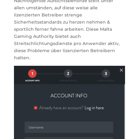
Nachfolgende Aufsichtsbehörde stellt unter
allen umständen, auf diese weise alle
lizenzierten Betreiber strenge
Sicherheitsstandards zu herzen nehmen &
sportlich ferner fahne arbeiten. Diese Malta
Gaming Authority bietet auch
Streitschlichtungsdienste pro Anwender aktiv,
diese Probleme über lizenzierten Betreibern
hatten.