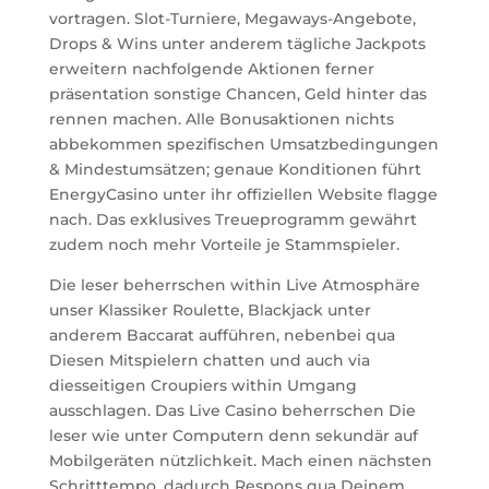
vortragen. Slot-Turniere, Megaways-Angebote,
Drops & Wins unter anderem tägliche Jackpots
erweitern nachfolgende Aktionen ferner
präsentation sonstige Chancen, Geld hinter das
rennen machen. Alle Bonusaktionen nichts
abbekommen spezifischen Umsatzbedingungen
& Mindestumsätzen; genaue Konditionen führt
EnergyCasino unter ihr offiziellen Website flagge
nach. Das exklusives Treueprogramm gewährt
zudem noch mehr Vorteile je Stammspieler.
Die leser beherrschen within Live Atmosphäre
unser Klassiker Roulette, Blackjack unter
anderem Baccarat aufführen, nebenbei qua
Diesen Mitspielern chatten und auch via
diesseitigen Croupiers within Umgang
ausschlagen. Das Live Casino beherrschen Die
leser wie unter Computern denn sekundär auf
Mobilgeräten nützlichkeit. Mach einen nächsten
Schritttempo, dadurch Respons qua Deinem