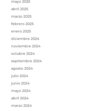
mayo 2025
abril 2025
marzo 2025
febrero 2025
enero 2025
diciembre 2024
noviembre 2024
octubre 2024
septiembre 2024
agosto 2024
julio 2024
junio 2024
mayo 2024
abril 2024
marzo 2024