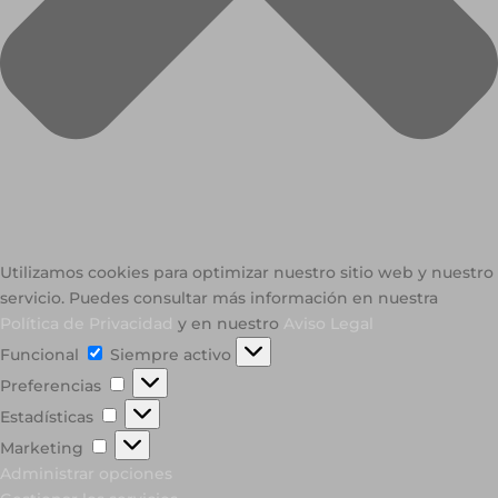
Utilizamos cookies para optimizar nuestro sitio web y nuestro
servicio. Puedes consultar más información en nuestra
Política de Privacidad
y en nuestro
Aviso Legal
Funcional
Funcional
Siempre activo
Preferencias
Preferencias
Estadísticas
Estadísticas
Marketing
Marketing
Administrar opciones