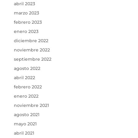
abril 2023
marzo 2023
febrero 2023
enero 2023
diciembre 2022
noviembre 2022
septiembre 2022
agosto 2022
abril 2022
febrero 2022
enero 2022
noviembre 2021
agosto 2021
mayo 2021
abril 2021