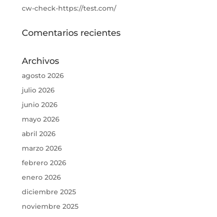
cw-check-https://test.com/
Comentarios recientes
Archivos
agosto 2026
julio 2026
junio 2026
mayo 2026
abril 2026
marzo 2026
febrero 2026
enero 2026
diciembre 2025
noviembre 2025