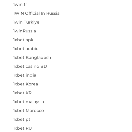
1win fr
1WIN Official In Russia
1win Turkiye
1winRussia
1xbet apk
1xbet arabic
1xbet Bangladesh
1xbet casino BD
1xbet india
1xbet Korea
1xbet KR
1xbet malaysia
1xbet Morocco
1xbet pt
1xbet RU