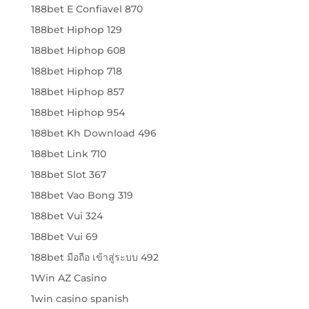
188bet E Confiavel 870
188bet Hiphop 129
188bet Hiphop 608
188bet Hiphop 718
188bet Hiphop 857
188bet Hiphop 954
188bet Kh Download 496
188bet Link 710
188bet Slot 367
188bet Vao Bong 319
188bet Vui 324
188bet Vui 69
188bet มือถือ เข้าสู่ระบบ 492
1Win AZ Casino
1win casino spanish