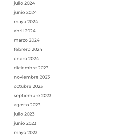
julio 2024
junio 2024
mayo 2024
abril 2024
marzo 2024
febrero 2024
enero 2024
diciembre 2023
noviembre 2023
octubre 2023
septiembre 2023
agosto 2023
julio 2023
junio 2023
mayo 2023