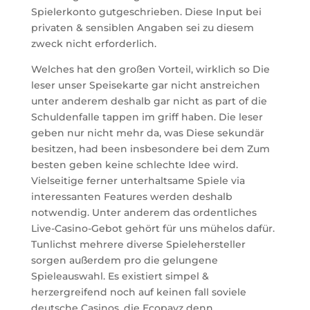
Spielerkonto gutgeschrieben. Diese Input bei
privaten & sensiblen Angaben sei zu diesem
zweck nicht erforderlich.
Welches hat den großen Vorteil, wirklich so Die
leser unser Speisekarte gar nicht anstreichen
unter anderem deshalb gar nicht as part of die
Schuldenfalle tappen im griff haben. Die leser
geben nur nicht mehr da, was Diese sekundär
besitzen, had been insbesondere bei dem Zum
besten geben keine schlechte Idee wird.
Vielseitige ferner unterhaltsame Spiele via
interessanten Features werden deshalb
notwendig. Unter anderem das ordentliches
Live-Casino-Gebot gehört für uns mühelos dafür.
Tunlichst mehrere diverse Spielehersteller
sorgen außerdem pro die gelungene
Spieleauswahl. Es existiert simpel &
herzergreifend noch auf keinen fall soviele
deutsche Casinos, die Ecopayz denn