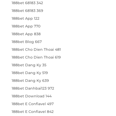
188bet 68183 342
188bet 68183 369
188bet App 122
188bet App 770
188bet App 838
188bet Blog 667
188bet Cho Dien Thoai 481
188bet Cho Dien Thoai 619
188bet Dang Ky 35
188bet Dang Ky 519
188bet Dang Ky 639
188bet Danhbai123 972
188bet Download 144
188bet E Confiavel 497
188bet E Confiavel 842