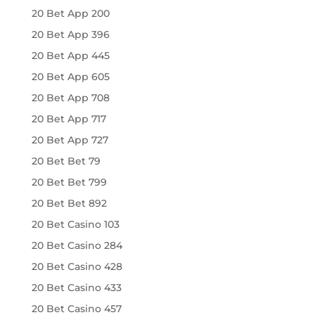
20 Bet App 200
20 Bet App 396
20 Bet App 445
20 Bet App 605
20 Bet App 708
20 Bet App 717
20 Bet App 727
20 Bet Bet 79
20 Bet Bet 799
20 Bet Bet 892
20 Bet Casino 103
20 Bet Casino 284
20 Bet Casino 428
20 Bet Casino 433
20 Bet Casino 457