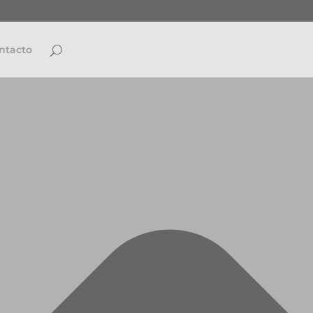
ntacto