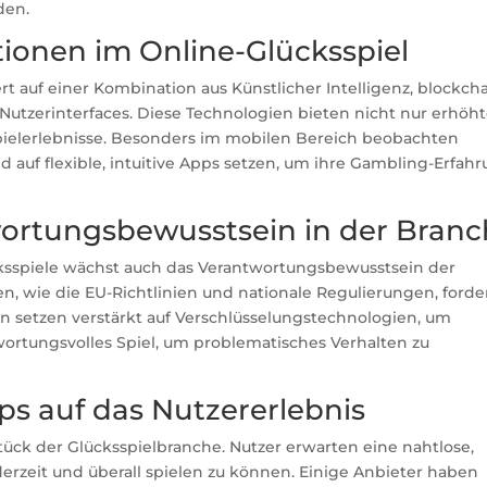
den.
ionen im Online-Glücksspiel
t auf einer Kombination aus Künstlicher Intelligenz, blockcha
Nutzerinterfaces. Diese Technologien bieten nicht nur erhöh
Spielerlebnisse. Besonders im mobilen Bereich beobachten
auf flexible, intuitive Apps setzen, um ihre Gambling-Erfah
wortungsbewusstsein in der Bran
ksspiele wächst auch das Verantwortungsbewusstsein der
, wie die EU-Richtlinien und nationale Regulierungen, forde
n setzen verstärkt auf Verschlüsselungstechnologien, um
wortungsvolles Spiel, um problematisches Verhalten zu
ps auf das Nutzererlebnis
tück der Glücksspielbranche. Nutzer erwarten eine nahtlose,
derzeit und überall spielen zu können. Einige Anbieter haben