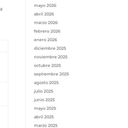
mayo 2026
nd
abril 2026
marzo 2026
febrero 2026
enero 2026
diciembre 2025
noviembre 2025
octubre 2025
septiembre 2025
agosto 2025
julio 2025
junio 2025
mayo 2025
abril 2025
marzo 2025