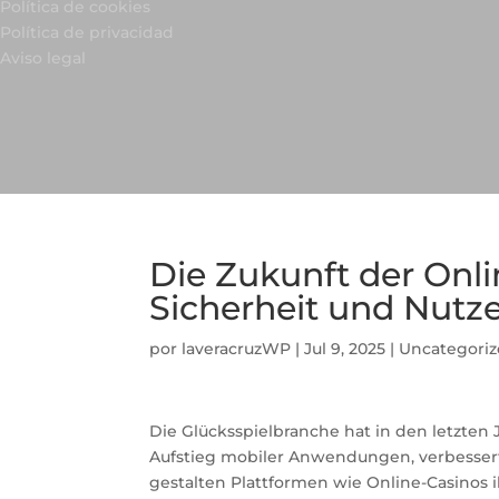
Política de cookies
Política de privacidad
Aviso legal
Die Zukunft der Onli
Sicherheit und Nutze
por
laveracruzWP
|
Jul 9, 2025
|
Uncategori
Die Glücksspielbranche hat in den letzten 
Aufstieg mobiler Anwendungen, verbessert
gestalten Plattformen wie Online-Casino