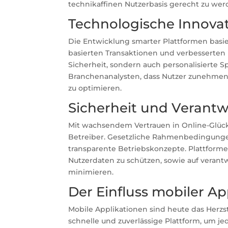
technikaffinen Nutzerbasis gerecht zu wer
Technologische Innovat
Die Entwicklung smarter Plattformen basier
basierten Transaktionen und verbesserten 
Sicherheit, sondern auch personalisierte 
Branchenanalysten, dass Nutzer zunehmend 
zu optimieren.
Sicherheit und Verant
Mit wachsendem Vertrauen in Online-Glüc
Betreiber. Gesetzliche Rahmenbedingungen
transparente Betriebskonzepte. Plattforme
Nutzerdaten zu schützen, sowie auf verant
minimieren.
Der Einfluss mobiler Ap
Mobile Applikationen sind heute das Herzs
schnelle und zuverlässige Plattform, um je