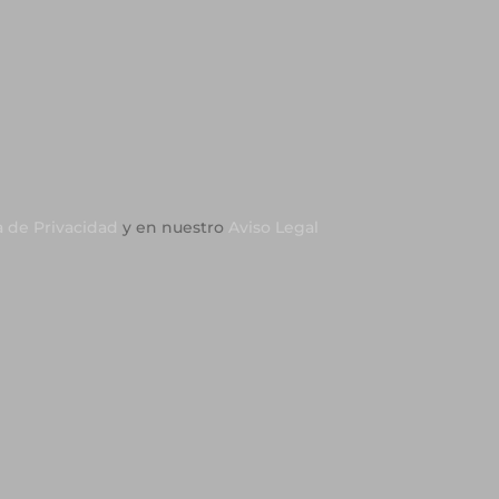
a de Privacidad
y en nuestro
Aviso Legal