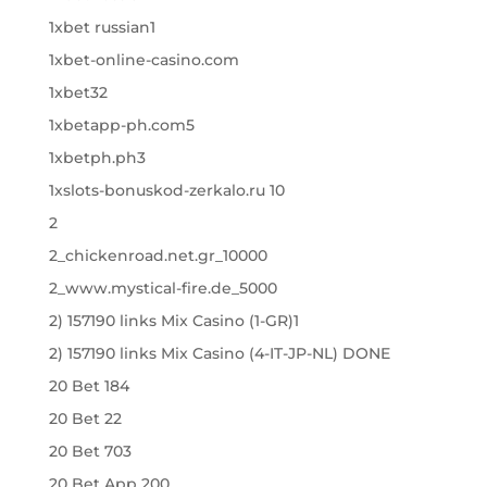
1xbet russian1
1xbet-online-casino.com
1xbet32
1xbetapp-ph.com5
1xbetph.ph3
1xslots-bonuskod-zerkalo.ru 10
2
2_chickenroad.net.gr_10000
2_www.mystical-fire.de_5000
2) 157190 links Mix Casino (1-GR)1
2) 157190 links Mix Casino (4-IT-JP-NL) DONE
20 Bet 184
20 Bet 22
20 Bet 703
20 Bet App 200