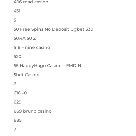
406 mad casino
431
5
50 Free Spins No Deposit Ggbet 330
50%A 50 Z
516 – nine casino
520
55 HappyHugo Casino – EMD N
5bet Casino
6
616 –0
629
669 bruno casino
685
7