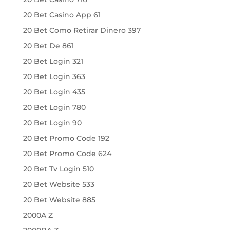
20 Bet Casino App 61
20 Bet Como Retirar Dinero 397
20 Bet De 861
20 Bet Login 321
20 Bet Login 363
20 Bet Login 435
20 Bet Login 780
20 Bet Login 90
20 Bet Promo Code 192
20 Bet Promo Code 624
20 Bet Tv Login 510
20 Bet Website 533
20 Bet Website 885
2000A Z