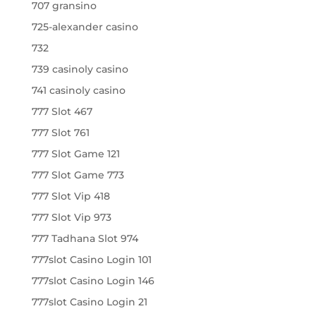
707 gransino
725-alexander casino
732
739 casinoly casino
741 casinoly casino
777 Slot 467
777 Slot 761
777 Slot Game 121
777 Slot Game 773
777 Slot Vip 418
777 Slot Vip 973
777 Tadhana Slot 974
777slot Casino Login 101
777slot Casino Login 146
777slot Casino Login 21