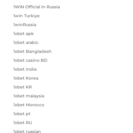
1WIN Official In Russia
1win Turkiye
1winRussia
1xbet apk
1xbet arabic
1xbet Bangladesh
1xbet casino BD
1xbet india
1xbet Korea
1xbet KR
1xbet malaysia
1xbet Morocco
1xbet pt
1xbet RU
1xbet russian