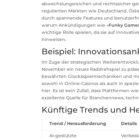
abwechslungsreichen und rechtssicher ges
regulierten Märkten wie Deutschland, Öst
durch spannende Features und benutzerfreun
warum Ankündigungen wie «
Funky Games 
wichtige Rolle spielen, da sie auf innova
hinweisen.
Beispiel: Innovations
Im Zuge der strategischen Weiterentwickl
November ein neues Raddrehspiel zu präse
bewährten Glücksspielmechaniken und mo
sowohl in Online-Casinos als auch in spezi
hier. Es ist kein Zufall, dass Plattformen wi
exzellente Quelle für Branchennews, tech
Künftige Trends und H
Trend / Herausforderung
Details
AI-gestützte
Verbess