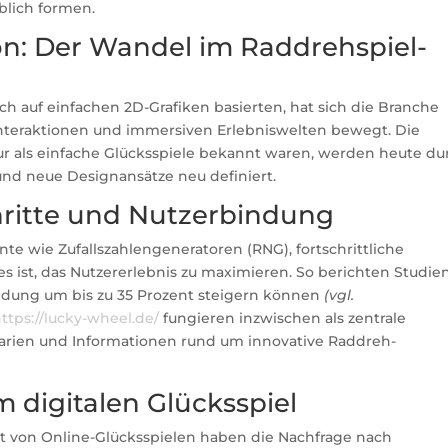
lich formen.
tion: Der Wandel im Raddrehspiel-
och auf einfachen 2D-Grafiken basierten, hat sich die Branche
teraktionen und immersiven Erlebniswelten bewegt. Die
nur als einfache Glücksspiele bekannt waren, werden heute du
und neue Designansätze neu definiert.
hritte und Nutzerbindung
e wie Zufallszahlengeneratoren (RNG), fortschrittliche
s ist, das Nutzererlebnis zu maximieren. So berichten Studien
indung um bis zu 35 Prozent steigern können
(vgl.
ttps://lucky-wheel.de/
fungieren inzwischen als zentrale
narien und Informationen rund um innovative Raddreh-
 digitalen Glücksspiel
t von Online-Glücksspielen haben die Nachfrage nach