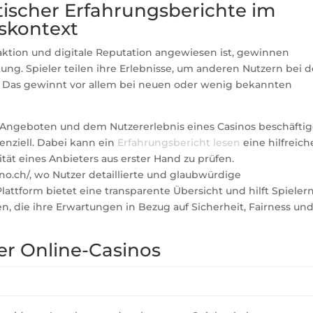
ischer Erfahrungsberichte im
skontext
eraktion und digitale Reputation angewiesen ist, gewinnen
g. Spieler teilen ihre Erlebnisse, um anderen Nutzern bei d
. Das gewinnt vor allem bei neuen oder wenig bekannten
en Angeboten und dem Nutzererlebnis eines Casinos beschäfti
enziell. Dabei kann ein
Erfahrungsbericht lesen
eine hilfreich
tät eines Anbieters aus erster Hand zu prüfen.
asino.ch/, wo Nutzer detaillierte und glaubwürdige
attform bietet eine transparente Übersicht und hilft Spielern
en, die ihre Erwartungen in Bezug auf Sicherheit, Fairness un
er Online-Casinos