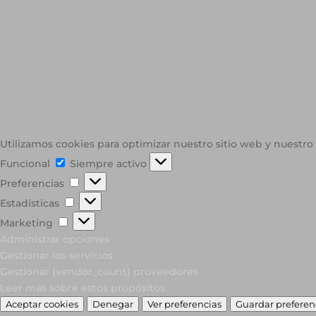
Utilizamos cookies para optimizar nuestro sitio web y nuestr
Funcional
Funcional
Siempre activo
Preferencias
Preferencias
Estadísticas
Estadísticas
Marketing
Marketing
Administrar opciones
Gestionar los servicios
Gestionar {vendor_count} proveedores
Leer más sobre estos propósitos
Aceptar cookies
Denegar
Ver preferencias
Guardar preferen