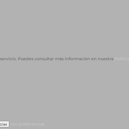
o servicio. Puedes consultar más información en nuestra
Polític
Ver preferencias
cias