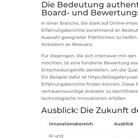
Die Bedeutung authent
Board- und Bewertung
In einer Branche, die stark auf Online-Int
Erfahrungsberichte zunehmend an Bedeutun
Auswahl geeigneter Plattformen zu helfen
Anbietern an Relevanz.
Für diejenigen, die sich intensiver mit d
möchten, ist eine fundierte Bewertung ess
Entscheidungshilfe darstellen, um die Quali
Ein Beispiel dafür ist https://slotsgalleryc
Erfahrungsberichte finden können. Diese Pl
vertrauenswürdige Anbieter zu identifizier
technologische Innovationen erfüllen.
Ausblick: Die Zukunft d
Innovationsbereich
Ausblick
KI und