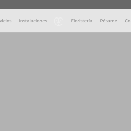
vicios
Instalaciones
Floristería
Pésame
Co