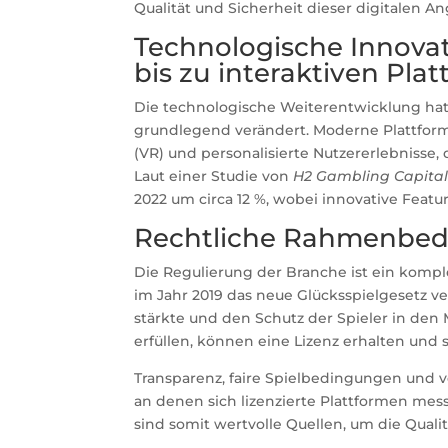
Qualität und Sicherheit dieser digitalen An
Technologische Innova
bis zu interaktiven Pla
Die technologische Weiterentwicklung hat
grundlegend verändert. Moderne Plattforme
(VR) und personalisierte Nutzererlebnisse,
Laut einer Studie von
H2 Gambling Capita
2022 um circa 12 %, wobei innovative Featu
Rechtliche Rahmenbed
Die Regulierung der Branche ist ein kompl
im Jahr 2019 das neue Glücksspielgesetz ve
stärkte und den Schutz der Spieler in den M
erfüllen, können eine Lizenz erhalten und 
Transparenz, faire Spielbedingungen und v
an denen sich lizenzierte Plattformen me
sind somit wertvolle Quellen, um die Quali