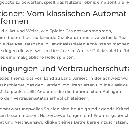
gebote zu bewerten, spielt das Nutzererlebnis eine zentrale Ro
tionen: Vom klassischen Automat
ttformen
 die Art und Weise, wie Spieler Casinos wahrnehmen,
n bieten hochauflösende Grafiken, immersive virtuelle Reali
 die der Realitätsnähe in Landbasisspielen Konkurrenz machen
l
stiegen die weltweiten Umsätze im Online-Glücksspiel im Ja
res eine maßgebliche Rolle spielten.
ingungen und Verbraucherschut
exes Thema, das von Land zu Land variiert. In der Schweiz wu
rabschiedet, das den Betrieb von lizenzierten Online-Casinos
ittelpunkt stellt. Anbieter, die die behördlichen Auflagen
so den Vertrauensstatus erheblich steigern.
erantwortungsvolles Spielen sind heute grundlegende Kriteri
ssen lassen müssen. Nutzerbewertungen und Erfahrungsberic
tät und Vertrauenswürdigkeit eines Betreibers einzuschätzen.