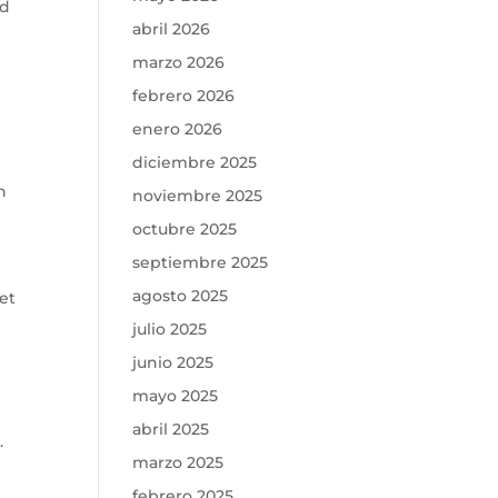
rd
abril 2026
marzo 2026
febrero 2026
enero 2026
diciembre 2025
n
noviembre 2025
octubre 2025
septiembre 2025
agosto 2025
et
julio 2025
junio 2025
mayo 2025
abril 2025
.
marzo 2025
febrero 2025