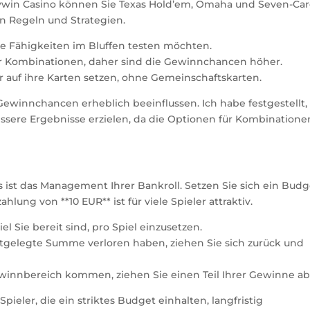
ollywin Casino können Sie Texas Hold’em, Omaha und Seven-Ca
en Regeln und Strategien.
ihre Fähigkeiten im Bluffen testen möchten.
ür Kombinationen, daher sind die Gewinnchancen höher.
ber auf ihre Karten setzen, ohne Gemeinschaftskarten.
Gewinnchancen erheblich beeinflussen. Ich habe festgestellt,
essere Ergebnisse erzielen, da die Optionen für Kombinatione
 ist das Management Ihrer Bankroll. Setzen Sie sich ein Budg
hlung von **10 EUR** ist für viele Spieler attraktiv.
iel Sie bereit sind, pro Spiel einzusetzen.
estgelegte Summe verloren haben, ziehen Sie sich zurück und
ewinnbereich kommen, ziehen Sie einen Teil Ihrer Gewinne ab
pieler, die ein striktes Budget einhalten, langfristig