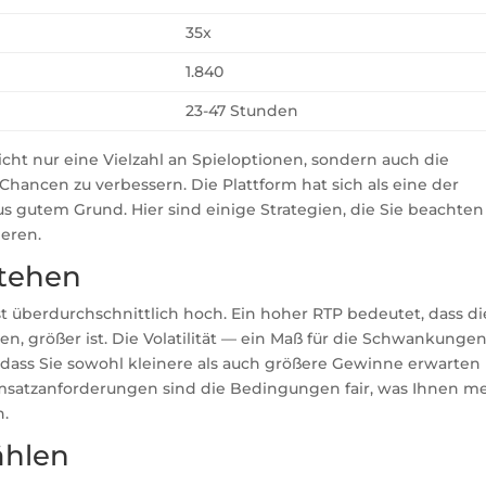
35x
1.840
23-47 Stunden
icht nur eine Vielzahl an Spieloptionen, sondern auch die
 Chancen zu verbessern. Die Plattform hat sich als eine der
us gutem Grund. Hier sind einige Strategien, die Sie beachten
eren.
stehen
st überdurchschnittlich hoch. Ein hoher RTP bedeutet, dass di
en, größer ist. Die Volatilität — ein Maß für die Schwankunge
dass Sie sowohl kleinere als auch größere Gewinne erwarten
msatzanforderungen sind die Bedingungen fair, was Ihnen m
n.
ählen