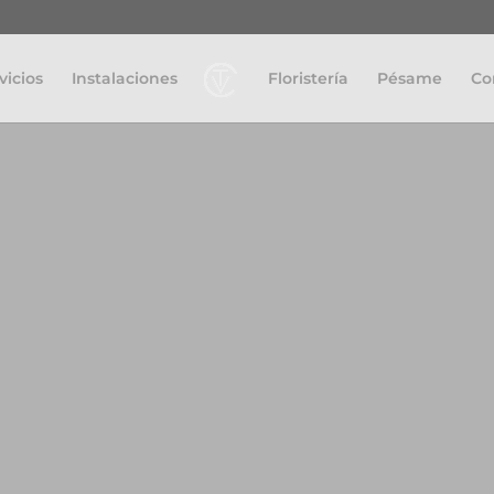
vicios
Instalaciones
Floristería
Pésame
Co