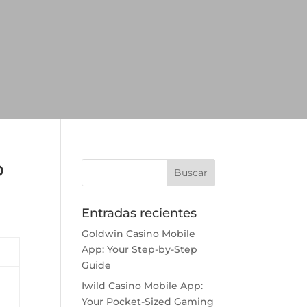
o
Entradas recientes
Goldwin Casino Mobile
App: Your Step-by-Step
Guide
Iwild Casino Mobile App:
Your Pocket-Sized Gaming