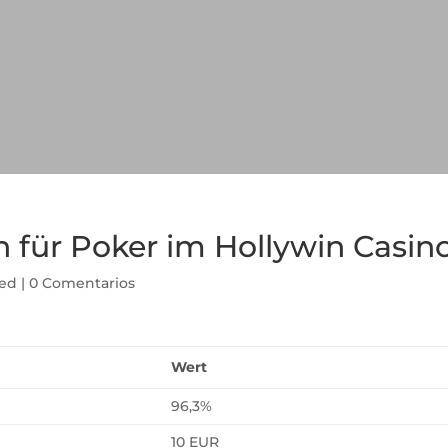
n für Poker im Hollywin Casin
zed
|
0 Comentarios
Wert
96,3%
10 EUR