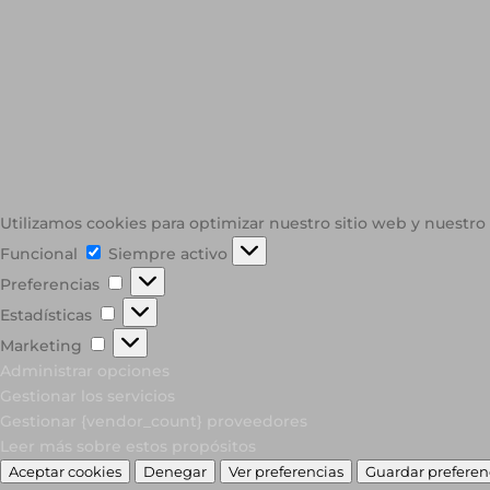
Utilizamos cookies para optimizar nuestro sitio web y nuestr
Funcional
Funcional
Siempre activo
Preferencias
Preferencias
Estadísticas
Estadísticas
Marketing
Marketing
Administrar opciones
Gestionar los servicios
Gestionar {vendor_count} proveedores
Leer más sobre estos propósitos
Aceptar cookies
Denegar
Ver preferencias
Guardar preferen