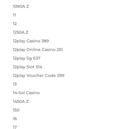
1090A Z
11
12
1250A Z
12play Casino 389
12play Online Casino 251
12play Sg 637
12play Slot 514
12play Voucher Code 299
13
14-Sol Casino
1450A Z
150
16
17