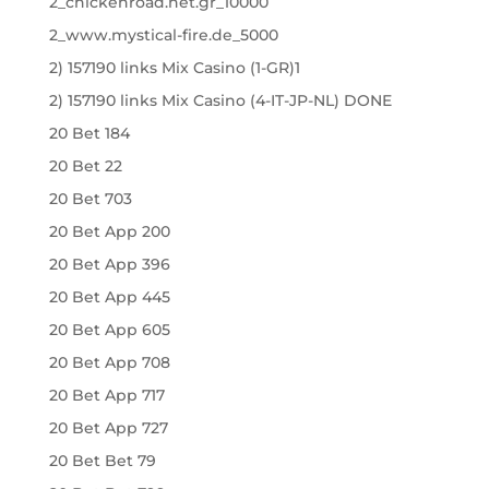
2_chickenroad.net.gr_10000
2_www.mystical-fire.de_5000
2) 157190 links Mix Casino (1-GR)1
2) 157190 links Mix Casino (4-IT-JP-NL) DONE
20 Bet 184
20 Bet 22
20 Bet 703
20 Bet App 200
20 Bet App 396
20 Bet App 445
20 Bet App 605
20 Bet App 708
20 Bet App 717
20 Bet App 727
20 Bet Bet 79