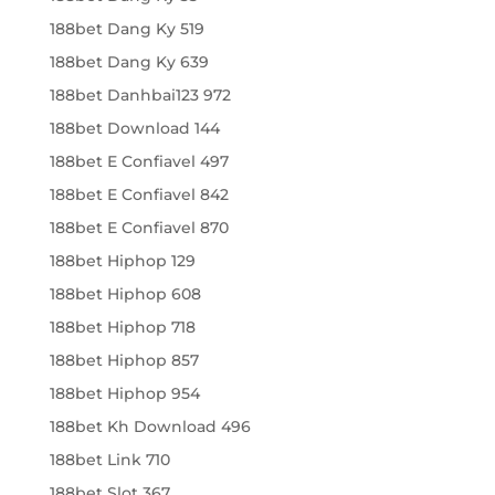
188bet Dang Ky 519
188bet Dang Ky 639
188bet Danhbai123 972
188bet Download 144
188bet E Confiavel 497
188bet E Confiavel 842
188bet E Confiavel 870
188bet Hiphop 129
188bet Hiphop 608
188bet Hiphop 718
188bet Hiphop 857
188bet Hiphop 954
188bet Kh Download 496
188bet Link 710
188bet Slot 367