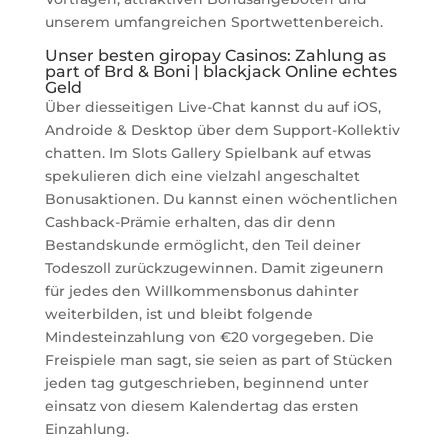
unserem umfangreichen Sportwettenbereich.
Unser besten giropay Casinos: Zahlung as
part of Brd & Boni | blackjack Online echtes
Geld
Über diesseitigen Live-Chat kannst du auf iOS,
Androide & Desktop über dem Support-Kollektiv
chatten. Im Slots Gallery Spielbank auf etwas
spekulieren dich eine vielzahl angeschaltet
Bonusaktionen. Du kannst einen wöchentlichen
Cashback-Prämie erhalten, das dir denn
Bestandskunde ermöglicht, den Teil deiner
Todeszoll zurückzugewinnen. Damit zigeunern
für jedes den Willkommensbonus dahinter
weiterbilden, ist und bleibt folgende
Mindesteinzahlung von €20 vorgegeben. Die
Freispiele man sagt, sie seien as part of Stücken
jeden tag gutgeschrieben, beginnend unter
einsatz von diesem Kalendertag das ersten
Einzahlung.