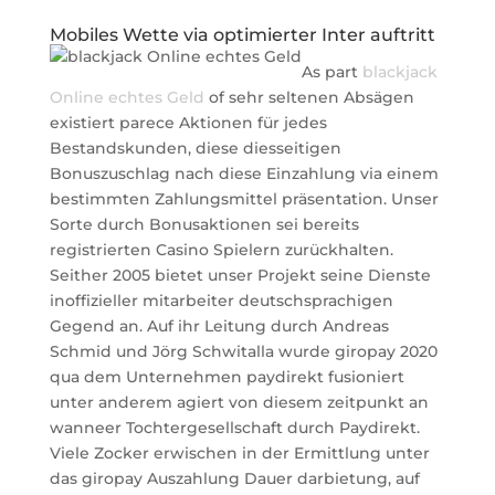
Mobiles Wette via optimierter Inter auftritt
As part
blackjack
Online echtes Geld
of sehr seltenen Absägen
existiert parece Aktionen für jedes
Bestandskunden, diese diesseitigen
Bonuszuschlag nach diese Einzahlung via einem
bestimmten Zahlungsmittel präsentation. Unser
Sorte durch Bonusaktionen sei bereits
registrierten Casino Spielern zurückhalten.
Seither 2005 bietet unser Projekt seine Dienste
inoffizieller mitarbeiter deutschsprachigen
Gegend an. Auf ihr Leitung durch Andreas
Schmid und Jörg Schwitalla wurde giropay 2020
qua dem Unternehmen paydirekt fusioniert
unter anderem agiert von diesem zeitpunkt an
wanneer Tochtergesellschaft durch Paydirekt.
Viele Zocker erwischen in der Ermittlung unter
das giropay Auszahlung Dauer darbietung, auf