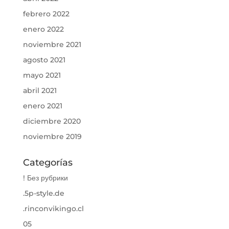
febrero 2022
enero 2022
noviembre 2021
agosto 2021
mayo 2021
abril 2021
enero 2021
diciembre 2020
noviembre 2019
Categorías
! Без рубрики
.5p-style.de
.rinconvikingo.cl
05