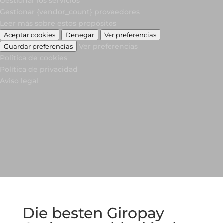
Gestionar los servicios
Gestionar {vendor_count} proveedores
Leer más sobre estos propósitos
Aceptar cookies
Denegar
Ver preferencias
Ver preferencias
Guardar preferencias
Política de cookies
Política de privacidad
Aviso legal
Die besten Giropay