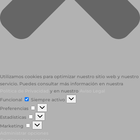
Utilizamos cookies para optimizar nuestro sitio web y nuestro
servicio. Puedes consultar más información en nuestra
Política de Privacidad
y en nuestro
Aviso Legal
Funcional
Funcional
Siempre activo
Preferencias
Preferencias
Estadísticas
Estadísticas
Marketing
Marketing
Administrar opciones