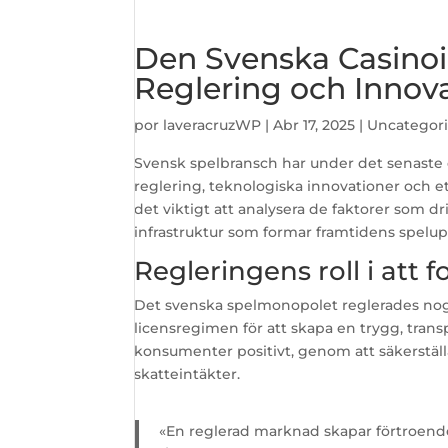
Den Svenska Casinoin
Reglering och Innov
por
laveracruzWP
|
Abr 17, 2025
|
Uncategor
Svensk spelbransch har under det senaste 
reglering, teknologiska innovationer och 
det viktigt att analysera de faktorer som d
infrastruktur som formar framtidens spelup
Regleringens roll i at
Det svenska spelmonopolet reglerades nog
licensregimen för att skapa en trygg, trans
konsumenter positivt, genom att säkerstä
skatteintäkter.
«En reglerad marknad skapar förtroende