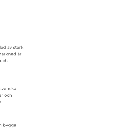
ad av stark
marknad är
 och
 svenska
er och
s
ch bygga