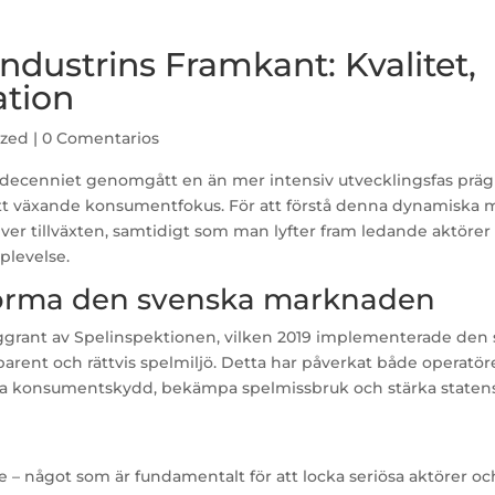
dustrins Framkant: Kvalitet,
ation
ized
|
0 Comentarios
decenniet genomgått en än mer intensiv utvecklingsfas prägl
ett växande konsumentfokus. För att förstå denna dynamiska 
river tillväxten, samtidigt som man lyfter fram ledande aktörer
plevelse.
t forma den svenska marknaden
grant av Spelinspektionen, vilken 2019 implementerade den
parent och rättvis spelmiljö. Detta har påverkat både operatör
lla konsumentskydd, bekämpa spelmissbruk och stärka staten
 – något som är fundamentalt för att locka seriösa aktörer o