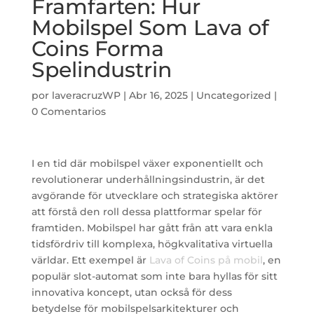
Framfarten: Hur
Mobilspel Som Lava of
Coins Forma
Spelindustrin
por
laveracruzWP
|
Abr 16, 2025
|
Uncategorized
|
0 Comentarios
I en tid där mobilspel växer exponentiellt och
revolutionerar underhållningsindustrin, är det
avgörande för utvecklare och strategiska aktörer
att förstå den roll dessa plattformar spelar för
framtiden. Mobilspel har gått från att vara enkla
tidsfördriv till komplexa, högkvalitativa virtuella
världar. Ett exempel är
Lava of Coins på mobil
, en
populär slot-automat som inte bara hyllas för sitt
innovativa koncept, utan också för dess
betydelse för mobilspelsarkitekturer och