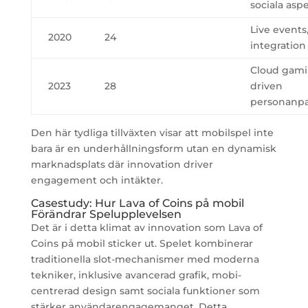
sociala asp
Live events
2020
24
integration
Cloud gamin
2023
28
driven
personanp
Den här tydliga tillväxten visar att mobilspel inte
bara är en underhållningsform utan en dynamisk
marknadsplats där innovation driver
engagement och intäkter.
Casestudy: Hur Lava of Coins på mobil
Förändrar Spelupplevelsen
Det är i detta klimat av innovation som Lava of
Coins på mobil sticker ut. Spelet kombinerar
traditionella slot-mechanismer med moderna
tekniker, inklusive avancerad grafik, mobi-
centrerad design samt sociala funktioner som
stärker användarengagemanget. Detta