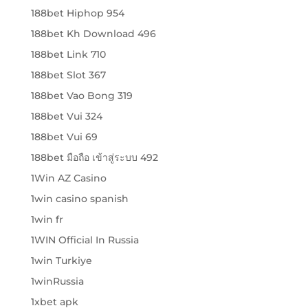
188bet Hiphop 954
188bet Kh Download 496
188bet Link 710
188bet Slot 367
188bet Vao Bong 319
188bet Vui 324
188bet Vui 69
188bet มือถือ เข้าสู่ระบบ 492
1Win AZ Casino
1win casino spanish
1win fr
1WIN Official In Russia
1win Turkiye
1winRussia
1xbet apk