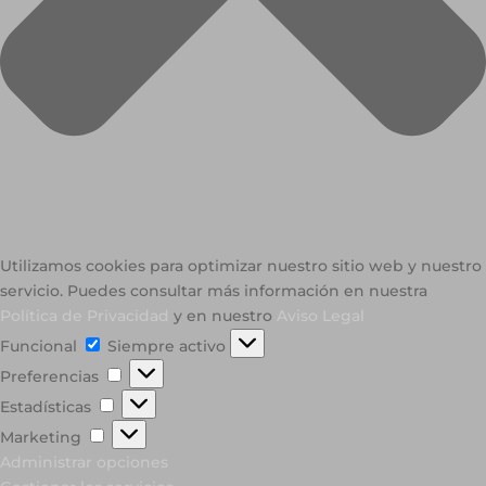
Utilizamos cookies para optimizar nuestro sitio web y nuestro
servicio. Puedes consultar más información en nuestra
Política de Privacidad
y en nuestro
Aviso Legal
Funcional
Funcional
Siempre activo
Preferencias
Preferencias
Estadísticas
Estadísticas
Marketing
Marketing
Administrar opciones