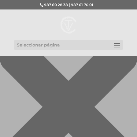
Gestionar el consentimiento de las cookies
987 60 28 38 | 987 61 70 01
Seleccionar página