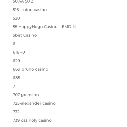
50%A 50 Z
516 – nine casino
520
55 HappyHugo Casino – EMD N
5bet Casino
6
616 –0
629
669 bruno casino
685
7
707 gransino
725-alexander casino
732
739 casinoly casino