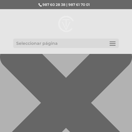
Gestionar el consentimiento de las cookies
987 60 28 38 | 987 61 70 01
Seleccionar página