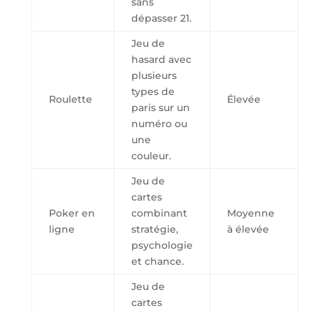
sans
dépasser 21.
Jeu de
hasard avec
plusieurs
types de
Roulette
Élevée
paris sur un
numéro ou
une
couleur.
Jeu de
cartes
Poker en
combinant
Moyenne
ligne
stratégie,
à élevée
psychologie
et chance.
Jeu de
cartes