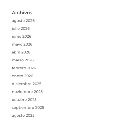
Archivos
agosto 2026
julio 2026
junio 2026
mayo 2026
abril 2026
marzo 2026
febrero 2026
enero 2026
diciembre 2025
noviembre 2025
octubre 2025
septiembre 2025
agosto 2025