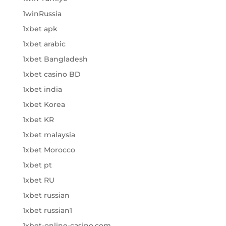
1winRussia
1xbet apk
1xbet arabic
1xbet Bangladesh
1xbet casino BD
1xbet india
1xbet Korea
1xbet KR
1xbet malaysia
1xbet Morocco
1xbet pt
1xbet RU
1xbet russian
1xbet russian1
1xbet-online-casino.com