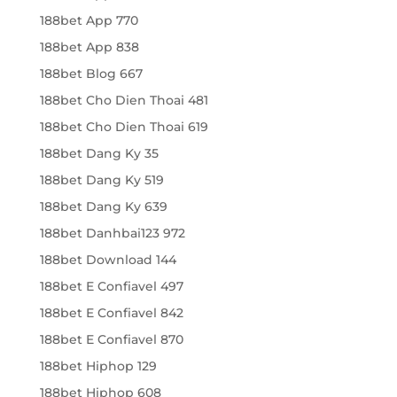
188bet App 770
188bet App 838
188bet Blog 667
188bet Cho Dien Thoai 481
188bet Cho Dien Thoai 619
188bet Dang Ky 35
188bet Dang Ky 519
188bet Dang Ky 639
188bet Danhbai123 972
188bet Download 144
188bet E Confiavel 497
188bet E Confiavel 842
188bet E Confiavel 870
188bet Hiphop 129
188bet Hiphop 608