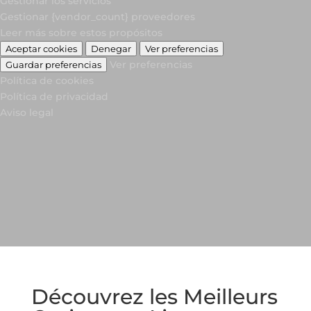
Gestionar los servicios
Gestionar {vendor_count} proveedores
Leer más sobre estos propósitos
Aceptar cookies
Denegar
Ver preferencias
Ver preferencias
Guardar preferencias
Política de cookies
Política de privacidad
Aviso legal
Découvrez les Meilleurs