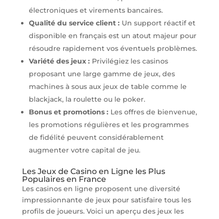
électroniques et virements bancaires.
Qualité du service client :
Un support réactif et
disponible en français est un atout majeur pour
résoudre rapidement vos éventuels problèmes.
Variété des jeux :
Privilégiez les casinos
proposant une large gamme de jeux, des
machines à sous aux jeux de table comme le
blackjack, la roulette ou le poker.
Bonus et promotions :
Les offres de bienvenue,
les promotions régulières et les programmes
de fidélité peuvent considérablement
augmenter votre capital de jeu.
Les Jeux de Casino en Ligne les Plus
Populaires en France
Les casinos en ligne proposent une diversité
impressionnante de jeux pour satisfaire tous les
profils de joueurs. Voici un aperçu des jeux les