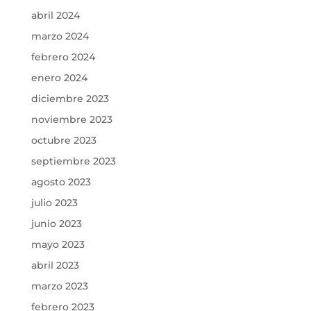
abril 2024
marzo 2024
febrero 2024
enero 2024
diciembre 2023
noviembre 2023
octubre 2023
septiembre 2023
agosto 2023
julio 2023
junio 2023
mayo 2023
abril 2023
marzo 2023
febrero 2023