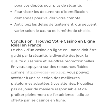
pour vos dépôts pour plus de sécurité.
Fournissez les documents d’identification
demandés pour valider votre compte.
Anticipez les délais de traitement, qui peuvent
varier selon le casino et la méthode choisie.
Conclusion : Trouvez Votre Casino en Ligne
Idéal en France
Le choix d’un casino en ligne en France doit être
guidé par la sécurité, la diversité des jeux, la
qualité du service et les offres promotionnelles.
En vous appuyant sur des ressources fiables
comme
https://vegas-hero.app
, vous pouvez
accéder à une sélection des meilleures
plateformes adaptées à vos attentes. N’oubliez
pas de jouer de manière responsable et de
profiter pleinement de l’expérience ludique
offerte par les casinos en ligne.