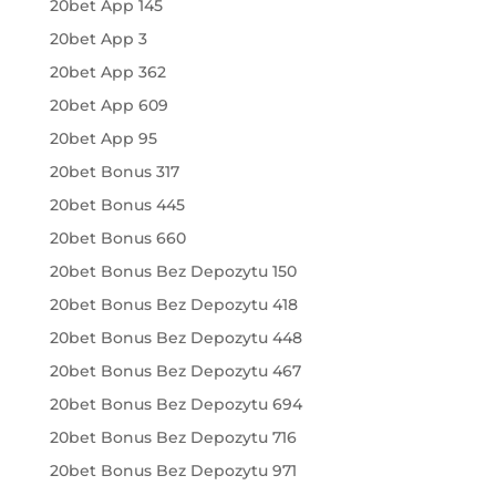
20bet App 145
20bet App 3
20bet App 362
20bet App 609
20bet App 95
20bet Bonus 317
20bet Bonus 445
20bet Bonus 660
20bet Bonus Bez Depozytu 150
20bet Bonus Bez Depozytu 418
20bet Bonus Bez Depozytu 448
20bet Bonus Bez Depozytu 467
20bet Bonus Bez Depozytu 694
20bet Bonus Bez Depozytu 716
20bet Bonus Bez Depozytu 971