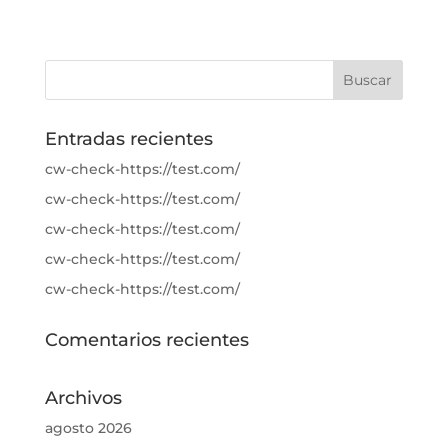
Entradas recientes
cw-check-https://test.com/
cw-check-https://test.com/
cw-check-https://test.com/
cw-check-https://test.com/
cw-check-https://test.com/
Comentarios recientes
Archivos
agosto 2026