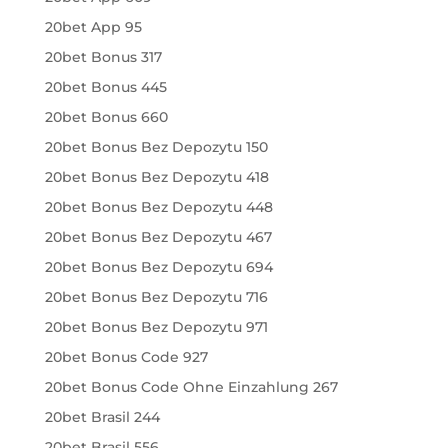
20bet App 95
20bet Bonus 317
20bet Bonus 445
20bet Bonus 660
20bet Bonus Bez Depozytu 150
20bet Bonus Bez Depozytu 418
20bet Bonus Bez Depozytu 448
20bet Bonus Bez Depozytu 467
20bet Bonus Bez Depozytu 694
20bet Bonus Bez Depozytu 716
20bet Bonus Bez Depozytu 971
20bet Bonus Code 927
20bet Bonus Code Ohne Einzahlung 267
20bet Brasil 244
20bet Brasil 556