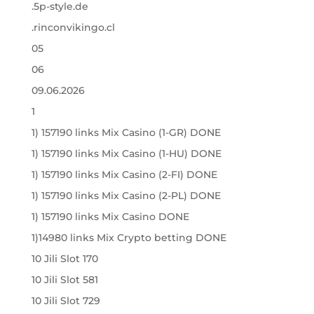
.5p-style.de
.rinconvikingo.cl
05
06
09.06.2026
1
1) 157190 links Mix Casino (1-GR) DONE
1) 157190 links Mix Casino (1-HU) DONE
1) 157190 links Mix Casino (2-FI) DONE
1) 157190 links Mix Casino (2-PL) DONE
1) 157190 links Mix Casino DONE
1)14980 links Mix Crypto betting DONE
10 Jili Slot 170
10 Jili Slot 581
10 Jili Slot 729