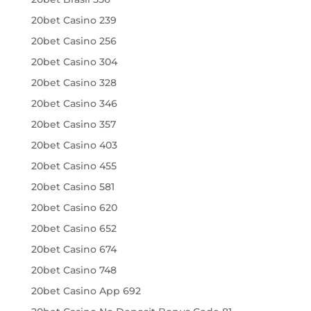
20bet Casino 239
20bet Casino 256
20bet Casino 304
20bet Casino 328
20bet Casino 346
20bet Casino 357
20bet Casino 403
20bet Casino 455
20bet Casino 581
20bet Casino 620
20bet Casino 652
20bet Casino 674
20bet Casino 748
20bet Casino App 692