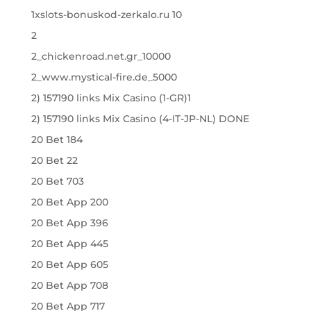
1xslots-bonuskod-zerkalo.ru 10
2
2_chickenroad.net.gr_10000
2_www.mystical-fire.de_5000
2) 157190 links Mix Casino (1-GR)1
2) 157190 links Mix Casino (4-IT-JP-NL) DONE
20 Bet 184
20 Bet 22
20 Bet 703
20 Bet App 200
20 Bet App 396
20 Bet App 445
20 Bet App 605
20 Bet App 708
20 Bet App 717