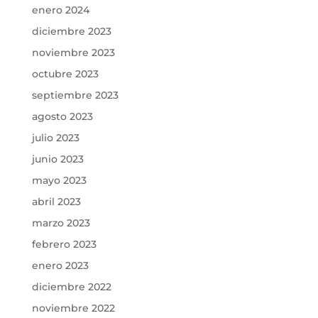
enero 2024
diciembre 2023
noviembre 2023
octubre 2023
septiembre 2023
agosto 2023
julio 2023
junio 2023
mayo 2023
abril 2023
marzo 2023
febrero 2023
enero 2023
diciembre 2022
noviembre 2022