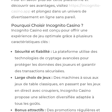
découvrir ses avantages, visitez
https://incognito-
casino.app
et plongez dans un univers de
divertissement en ligne sans pareil.
Pourquoi Choisir Incognito Casino ?
Incognito Casino est conçu pour offrir une
expérience de jeu optimale grâce à plusieurs
caractéristiques clés :
Sécurité et fiabilité :
La plateforme utilise des
technologies de cryptage avancées pour
protéger les données des joueurs et garantir
des transactions sécurisées.
Large choix de jeux :
Des machines à sous aux
jeux de table classiques, en passant par les jeux
en direct avec croupiers, Incognito Casino
propose une sélection diversifiée adaptée à
tous les goûts.
Bonus attractifs :
Des promotions régulières et