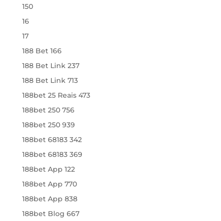
150
16
17
188 Bet 166
188 Bet Link 237
188 Bet Link 713
188bet 25 Reais 473
188bet 250 756
188bet 250 939
188bet 68183 342
188bet 68183 369
188bet App 122
188bet App 770
188bet App 838
188bet Blog 667