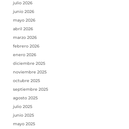
julio 2026
junio 2026
mayo 2026
abril 2026
marzo 2026
febrero 2026
enero 2026
diciembre 2025
noviembre 2025
octubre 2025
septiembre 2025
agosto 2025
julio 2025
junio 2025
mayo 2025