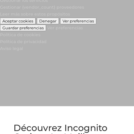
Gestionar los servicios
Gestionar {vendor_count} proveedores
Leer más sobre estos propósitos
Aceptar cookies
Denegar
Ver preferencias
Ver preferencias
Guardar preferencias
Política de cookies
Política de privacidad
Aviso legal
Découvrez Incognito