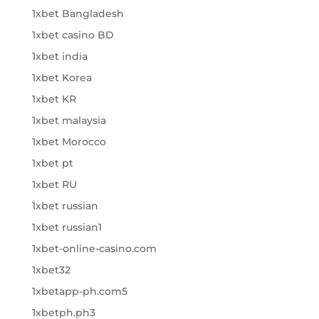
1xbet Bangladesh
1xbet casino BD
1xbet india
1xbet Korea
1xbet KR
1xbet malaysia
1xbet Morocco
1xbet pt
1xbet RU
1xbet russian
1xbet russian1
1xbet-online-casino.com
1xbet32
1xbetapp-ph.com5
1xbetph.ph3