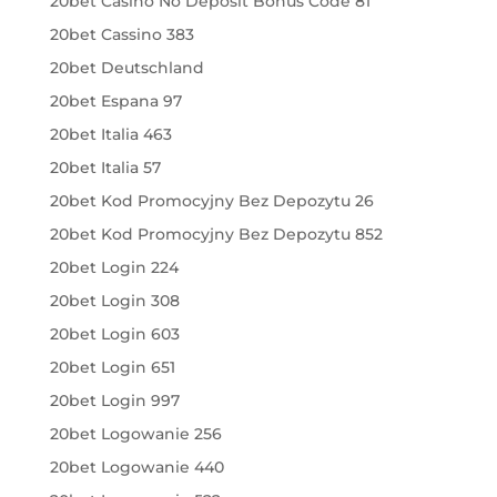
20bet Casino No Deposit Bonus Code 81
20bet Cassino 383
20bet Deutschland
20bet Espana 97
20bet Italia 463
20bet Italia 57
20bet Kod Promocyjny Bez Depozytu 26
20bet Kod Promocyjny Bez Depozytu 852
20bet Login 224
20bet Login 308
20bet Login 603
20bet Login 651
20bet Login 997
20bet Logowanie 256
20bet Logowanie 440