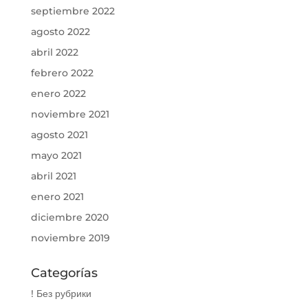
septiembre 2022
agosto 2022
abril 2022
febrero 2022
enero 2022
noviembre 2021
agosto 2021
mayo 2021
abril 2021
enero 2021
diciembre 2020
noviembre 2019
Categorías
! Без рубрики