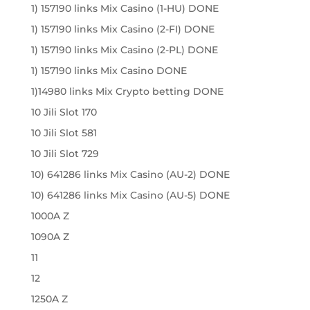
1) 157190 links Mix Casino (1-HU) DONE
1) 157190 links Mix Casino (2-FI) DONE
1) 157190 links Mix Casino (2-PL) DONE
1) 157190 links Mix Casino DONE
1)14980 links Mix Crypto betting DONE
10 Jili Slot 170
10 Jili Slot 581
10 Jili Slot 729
10) 641286 links Mix Casino (AU-2) DONE
10) 641286 links Mix Casino (AU-5) DONE
1000A Z
1090A Z
11
12
1250A Z