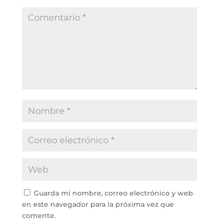
Guarda mi nombre, correo electrónico y web
en este navegador para la próxima vez que
comente.