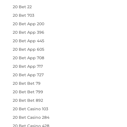
20 Bet 22
20 Bet 703
20 Bet App 200
20 Bet App 396
20 Bet App 445
20 Bet App 605
20 Bet App 708
20 Bet App 717
20 Bet App 727
20 Bet Bet 79
20 Bet Bet 799
20 Bet Bet 892
20 Bet Casino 103
20 Bet Casino 284
20 Bet Casino 428