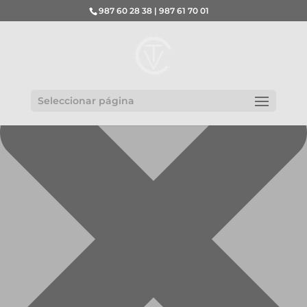
Gestionar el consentimiento de las cookies
987 60 28 38 | 987 61 70 01
Seleccionar página