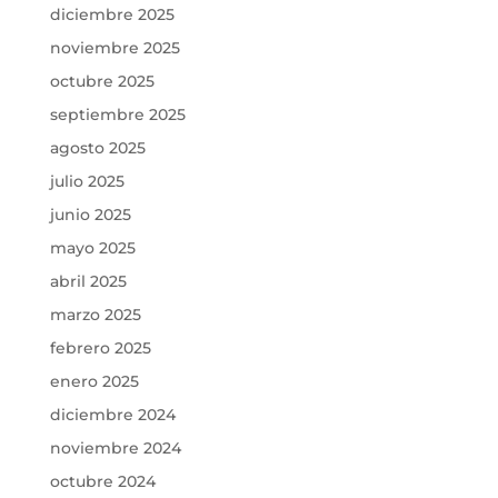
diciembre 2025
noviembre 2025
octubre 2025
septiembre 2025
agosto 2025
julio 2025
junio 2025
mayo 2025
abril 2025
marzo 2025
febrero 2025
enero 2025
diciembre 2024
noviembre 2024
octubre 2024