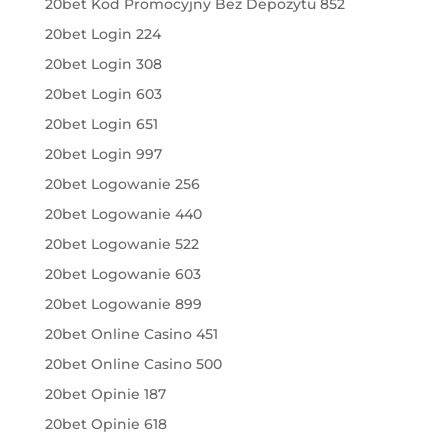
20bet Kod Promocyjny Bez Depozytu 852
20bet Login 224
20bet Login 308
20bet Login 603
20bet Login 651
20bet Login 997
20bet Logowanie 256
20bet Logowanie 440
20bet Logowanie 522
20bet Logowanie 603
20bet Logowanie 899
20bet Online Casino 451
20bet Online Casino 500
20bet Opinie 187
20bet Opinie 618