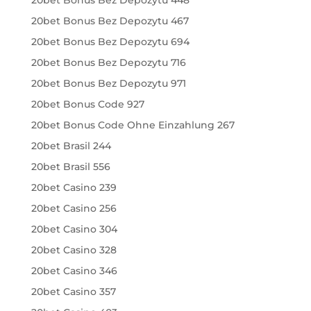
20bet Bonus Bez Depozytu 467
20bet Bonus Bez Depozytu 694
20bet Bonus Bez Depozytu 716
20bet Bonus Bez Depozytu 971
20bet Bonus Code 927
20bet Bonus Code Ohne Einzahlung 267
20bet Brasil 244
20bet Brasil 556
20bet Casino 239
20bet Casino 256
20bet Casino 304
20bet Casino 328
20bet Casino 346
20bet Casino 357