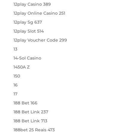
12play Casino 389
12play Online Casino 251
12play Sg 637
12play Slot 514
12play Voucher Code 299
13
14-Sol Casino
1450A Z
150
16
17
188 Bet 166
188 Bet Link 237
188 Bet Link 713
188bet 25 Reais 473