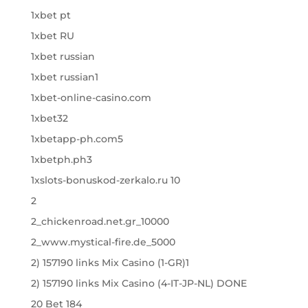
1xbet pt
1xbet RU
1xbet russian
1xbet russian1
1xbet-online-casino.com
1xbet32
1xbetapp-ph.com5
1xbetph.ph3
1xslots-bonuskod-zerkalo.ru 10
2
2_chickenroad.net.gr_10000
2_www.mystical-fire.de_5000
2) 157190 links Mix Casino (1-GR)1
2) 157190 links Mix Casino (4-IT-JP-NL) DONE
20 Bet 184