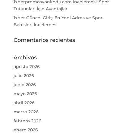
1xbetpromosyonkodu.com İncelemesi: Spor
Tutkunları İçin Avantajlar
1xbet Güncel Giriş: En Yeni Adres ve Spor
Bahisleri İncelemesi
Comentarios recientes
Archivos
agosto 2026
julio 2026
junio 2026
mayo 2026
abril 2026
marzo 2026
febrero 2026
enero 2026