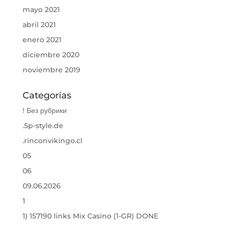
mayo 2021
abril 2021
enero 2021
diciembre 2020
noviembre 2019
Categorías
! Без рубрики
.5p-style.de
.rinconvikingo.cl
05
06
09.06.2026
1
1) 157190 links Mix Casino (1-GR) DONE