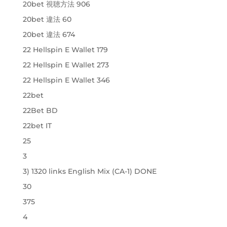
20bet 視聴方法 906
20bet 違法 60
20bet 違法 674
22 Hellspin E Wallet 179
22 Hellspin E Wallet 273
22 Hellspin E Wallet 346
22bet
22Bet BD
22bet IT
25
3
3) 1320 links English Mix (CA-1) DONE
30
375
4