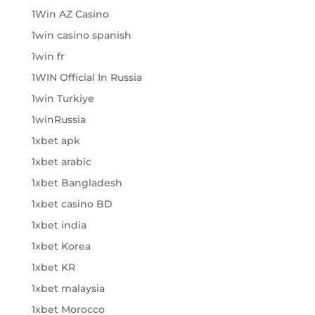
1Win AZ Casino
1win casino spanish
1win fr
1WIN Official In Russia
1win Turkiye
1winRussia
1xbet apk
1xbet arabic
1xbet Bangladesh
1xbet casino BD
1xbet india
1xbet Korea
1xbet KR
1xbet malaysia
1xbet Morocco