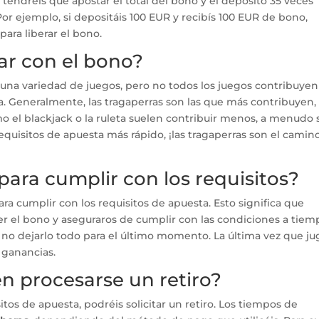
e tendréis que apostar el total del bono y el depósito 35 veces
Por ejemplo, si depositáis 100 EUR y recibís 100 EUR de bono,
 para liberar el bono.
ar con el bono?
 una variedad de juegos, pero no todos los juegos contribuye
a. Generalmente, las tragaperras son las que más contribuyen,
 el blackjack o la ruleta suelen contribuir menos, a menudo 
 requisitos de apuesta más rápido, ¡las tragaperras son el camin
ara cumplir con los requisitos?
ra cumplir con los requisitos de apuesta. Esto significa que
r el bono y aseguraros de cumplir con las condiciones a tiem
no dejarlo todo para el último momento. La última vez que ju
 ganancias.
n procesarse un retiro?
tos de apuesta, podréis solicitar un retiro. Los tiempos de