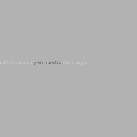
a de Privacidad
y en nuestro
Aviso Legal