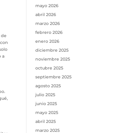
mayo 2026
abril 2026
marzo 2026
febrero 2026
n de
enero 2026
 con
solo
diciembre 2025
o a
noviembre 2025
octubre 2025
septiembre 2025
agosto 2025
po.
julio 2025
gué,
junio 2025
mayo 2025
abril 2025
marzo 2025