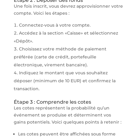
Étape 2 : Déposer des fonds
Une fois inscrit, vous devrez approvisionner votre
compte. Voici les étapes :
Connectez-vous à votre compte.
Accédez à la section «Caisse» et sélectionnez
«Dépôt».
Choisissez votre méthode de paiement
préférée (carte de crédit, portefeuille
électronique, virement bancaire).
Indiquez le montant que vous souhaitez
déposer (minimum de 10 EUR) et confirmez la
transaction.
Étape 3 : Comprendre les cotes
Les cotes représentent la probabilité qu’un
événement se produise et déterminent vos
gains potentiels. Voici quelques points à retenir :
Les cotes peuvent être affichées sous forme