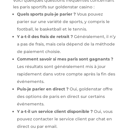
Voici quelques questions fréquentes concernant
les paris sportifs sur goldenstar casino :
Quels sports puis-je parier ?
Vous pouvez
parier sur une variété de sports, y compris le
football, le basketball et le tennis.
Y a-t-il des frais de retrait ?
Généralement, il n’y
a pas de frais, mais cela dépend de la méthode
de paiement choisie.
Comment savoir si mes paris sont gagnants ?
Les résultats sont généralement mis à jour
rapidement dans votre compte après la fin des
événements.
Puis-je parier en direct ?
Oui, goldenstar offre
des options de paris en direct sur certains
événements.
Y a-t-il un service client disponible ?
Oui, vous
pouvez contacter le service client par chat en
direct ou par email.