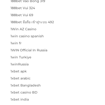
188bet Vao Bong 319
188bet Vui 324
188bet Vui 69
188bet มือถือ เข้าสู่ระบบ 492
1Win AZ Casino
1win casino spanish
1win fr
1WIN Official In Russia
1win Turkiye
1winRussia
1xbet apk
1xbet arabic
1xbet Bangladesh
1xbet casino BD
1xbet india