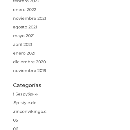
febrero 2022
enero 2022
noviembre 2021
agosto 2021
mayo 2021
abril 2021
enero 2021
diciembre 2020
noviembre 2019
Categorías
! Без рубрики
.5p-style.de
.rinconvikingo.cl
05
06