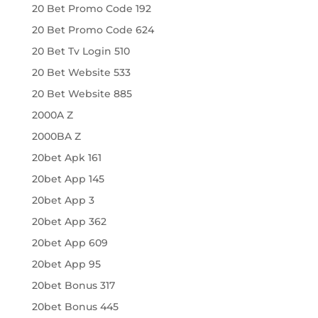
20 Bet Promo Code 192
20 Bet Promo Code 624
20 Bet Tv Login 510
20 Bet Website 533
20 Bet Website 885
2000A Z
2000BA Z
20bet Apk 161
20bet App 145
20bet App 3
20bet App 362
20bet App 609
20bet App 95
20bet Bonus 317
20bet Bonus 445