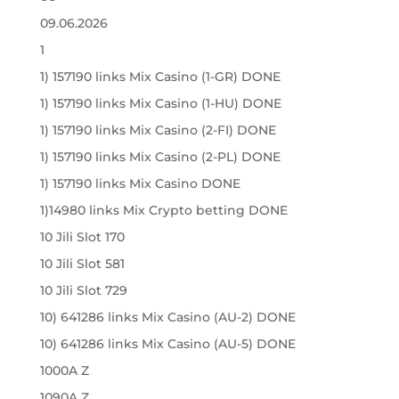
09.06.2026
1
1) 157190 links Mix Casino (1-GR) DONE
1) 157190 links Mix Casino (1-HU) DONE
1) 157190 links Mix Casino (2-FI) DONE
1) 157190 links Mix Casino (2-PL) DONE
1) 157190 links Mix Casino DONE
1)14980 links Mix Crypto betting DONE
10 Jili Slot 170
10 Jili Slot 581
10 Jili Slot 729
10) 641286 links Mix Casino (AU-2) DONE
10) 641286 links Mix Casino (AU-5) DONE
1000A Z
1090A Z