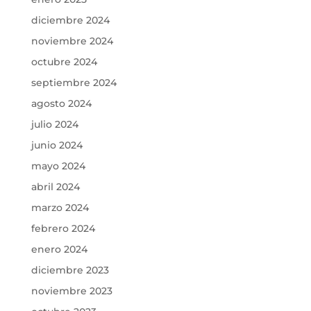
diciembre 2024
noviembre 2024
octubre 2024
septiembre 2024
agosto 2024
julio 2024
junio 2024
mayo 2024
abril 2024
marzo 2024
febrero 2024
enero 2024
diciembre 2023
noviembre 2023