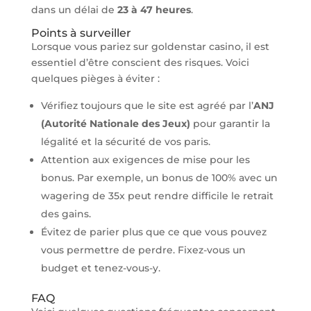
dans un délai de
23 à 47 heures
.
Points à surveiller
Lorsque vous pariez sur goldenstar casino, il est
essentiel d’être conscient des risques. Voici
quelques pièges à éviter :
Vérifiez toujours que le site est agréé par l’
ANJ
(Autorité Nationale des Jeux)
pour garantir la
légalité et la sécurité de vos paris.
Attention aux exigences de mise pour les
bonus. Par exemple, un bonus de 100% avec un
wagering de 35x peut rendre difficile le retrait
des gains.
Évitez de parier plus que ce que vous pouvez
vous permettre de perdre. Fixez-vous un
budget et tenez-vous-y.
FAQ