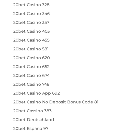
20bet Casino 328
20bet Casino 346
20bet Casino 357
20bet Casino 403
20bet Casino 455
20bet Casino 581
20bet Casino 620
20bet Casino 652
20bet Casino 674
20bet Casino 748
20bet Casino App 692
20bet Casino No Deposit Bonus Code 81
20bet Cassino 383
20bet Deutschland
20bet Espana 97