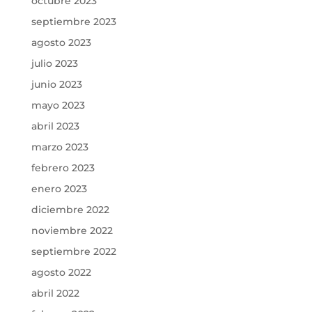
octubre 2023
septiembre 2023
agosto 2023
julio 2023
junio 2023
mayo 2023
abril 2023
marzo 2023
febrero 2023
enero 2023
diciembre 2022
noviembre 2022
septiembre 2022
agosto 2022
abril 2022