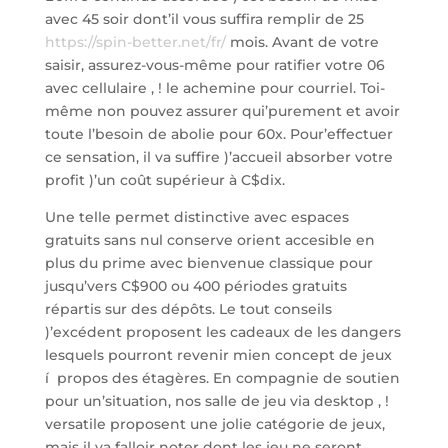
avec 45 soir dont’il vous suffira remplir de 25
https://spin-better.net/fr/
mois. Avant de votre
saisir, assurez-vous-même pour ratifier votre 06
avec cellulaire , ! le achemine pour courriel. Toi-
même non pouvez assurer qui’purement et avoir
toute l’besoin de abolie pour 60x. Pour’effectuer
ce sensation, il va suffire )’accueil absorber votre
profit )’un coût supérieur à C$dix.
Une telle permet distinctive avec espaces
gratuits sans nul conserve orient accesible en
plus du prime avec bienvenue classique pour
jusqu’vers C$900 ou 400 périodes gratuits
répartis sur des dépôts. Le tout conseils
)’excédent proposent les cadeaux de les dangers
lesquels pourront revenir mien concept de jeux
í propos des étagères. En compagnie de soutien
pour un’situation, nos salle de jeu via desktop , !
versatile proposent une jolie catégorie de jeux,
mais il va falloir noter dont les jeu ne seront