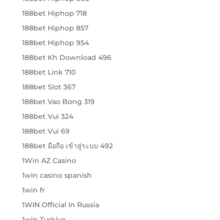
188bet Hiphop 718
188bet Hiphop 857
188bet Hiphop 954
188bet Kh Download 496
188bet Link 710
188bet Slot 367
188bet Vao Bong 319
188bet Vui 324
188bet Vui 69
188bet มือถือ เข้าสู่ระบบ 492
1Win AZ Casino
1win casino spanish
1win fr
1WIN Official In Russia
1win Turkiye