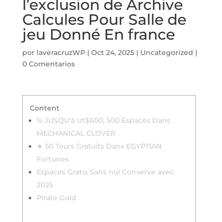
l’exclusion de Archive
Calcules Pour Salle de
jeu Donné En france
por
laveracruzWP
|
Oct 24, 2025
|
Uncategorized
|
0 Comentarios
Content
% JUSQU’à Ut$600, 500 Espaces Dans
MECHANICAL CLOVER
★ 50 Tours Gratuits Dans EGYPTIAN
Fortunes
Espaces Gratis Sans nul Conserve avec
2025
Pirate Gold