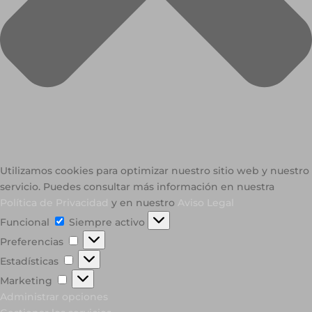
Utilizamos cookies para optimizar nuestro sitio web y nuestro
servicio. Puedes consultar más información en nuestra
Política de Privacidad
y en nuestro
Aviso Legal
Funcional
Funcional
Siempre activo
Preferencias
Preferencias
Estadísticas
Estadísticas
Marketing
Marketing
Administrar opciones