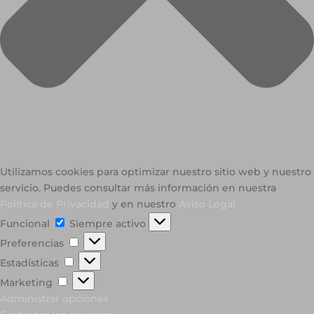
Utilizamos cookies para optimizar nuestro sitio web y nuestro
servicio. Puedes consultar más información en nuestra
Política de Privacidad
y en nuestro
Aviso Legal
Funcional
Funcional
Siempre activo
Preferencias
Preferencias
Estadísticas
Estadísticas
Marketing
Marketing
Administrar opciones