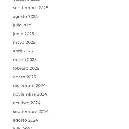
septiembre 2025
agosto 2025
julio 2025
junio 2025
mayo 2025
abril 2025
marzo 2025
febrero 2025
enero 2025
diciembre 2024
noviembre 2024
octubre 2024
septiembre 2024
agosto 2024
julio 2024