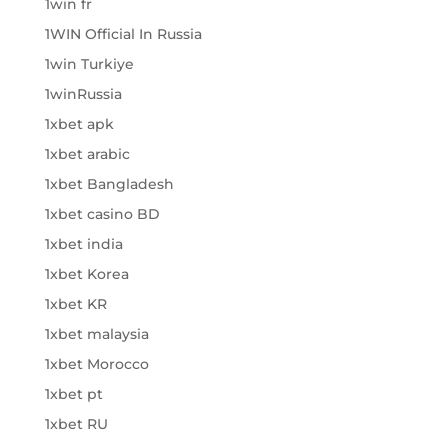
1win fr
1WIN Official In Russia
1win Turkiye
1winRussia
1xbet apk
1xbet arabic
1xbet Bangladesh
1xbet casino BD
1xbet india
1xbet Korea
1xbet KR
1xbet malaysia
1xbet Morocco
1xbet pt
1xbet RU