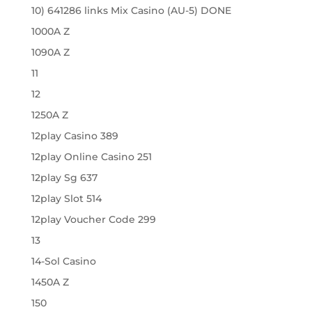
10) 641286 links Mix Casino (AU-5) DONE
1000A Z
1090A Z
11
12
1250A Z
12play Casino 389
12play Online Casino 251
12play Sg 637
12play Slot 514
12play Voucher Code 299
13
14-Sol Casino
1450A Z
150