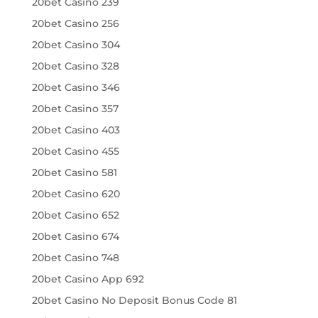
20bet Casino 239
20bet Casino 256
20bet Casino 304
20bet Casino 328
20bet Casino 346
20bet Casino 357
20bet Casino 403
20bet Casino 455
20bet Casino 581
20bet Casino 620
20bet Casino 652
20bet Casino 674
20bet Casino 748
20bet Casino App 692
20bet Casino No Deposit Bonus Code 81