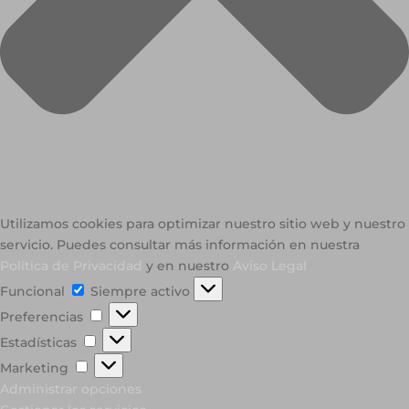
Utilizamos cookies para optimizar nuestro sitio web y nuestro
servicio. Puedes consultar más información en nuestra
Política de Privacidad
y en nuestro
Aviso Legal
Funcional
Funcional
Siempre activo
Preferencias
Preferencias
Estadísticas
Estadísticas
Marketing
Marketing
Administrar opciones