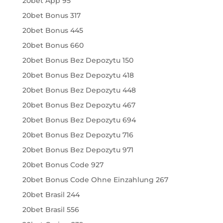
20bet App 95
20bet Bonus 317
20bet Bonus 445
20bet Bonus 660
20bet Bonus Bez Depozytu 150
20bet Bonus Bez Depozytu 418
20bet Bonus Bez Depozytu 448
20bet Bonus Bez Depozytu 467
20bet Bonus Bez Depozytu 694
20bet Bonus Bez Depozytu 716
20bet Bonus Bez Depozytu 971
20bet Bonus Code 927
20bet Bonus Code Ohne Einzahlung 267
20bet Brasil 244
20bet Brasil 556