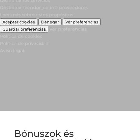
Gestionar los servicios
Gestionar {vendor_count} proveedores
Leer más sobre estos propósitos
Aceptar cookies
Denegar
Ver preferencias
Ver preferencias
Guardar preferencias
Política de cookies
Política de privacidad
Aviso legal
Bónuszok és