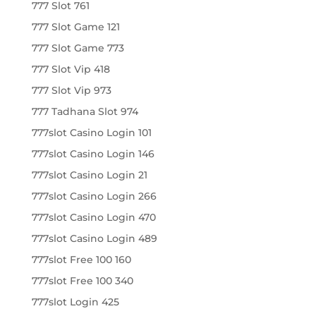
777 Slot 761
777 Slot Game 121
777 Slot Game 773
777 Slot Vip 418
777 Slot Vip 973
777 Tadhana Slot 974
777slot Casino Login 101
777slot Casino Login 146
777slot Casino Login 21
777slot Casino Login 266
777slot Casino Login 470
777slot Casino Login 489
777slot Free 100 160
777slot Free 100 340
777slot Login 425