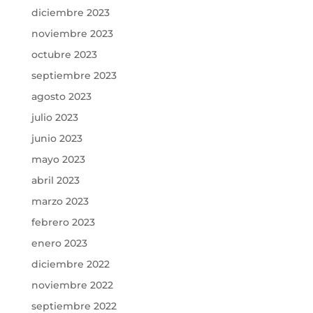
diciembre 2023
noviembre 2023
octubre 2023
septiembre 2023
agosto 2023
julio 2023
junio 2023
mayo 2023
abril 2023
marzo 2023
febrero 2023
enero 2023
diciembre 2022
noviembre 2022
septiembre 2022