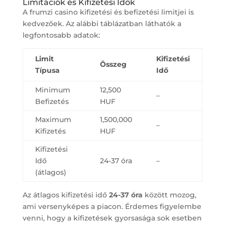
Limitációk és Kifizetési Idők
A frumzi casino kifizetési és befizetési limitjei is
kedvezőek. Az alábbi táblázatban láthatók a
legfontosabb adatok:
Limit
Kifizetési
Összeg
Típusa
Idő
Minimum
12,500
–
Befizetés
HUF
Maximum
1,500,000
–
Kifizetés
HUF
Kifizetési
Idő
24-37 óra
–
(átlagos)
Az átlagos kifizetési idő
24-37 óra
között mozog,
ami versenyképes a piacon. Érdemes figyelembe
venni, hogy a kifizetések gyorsasága sok esetben