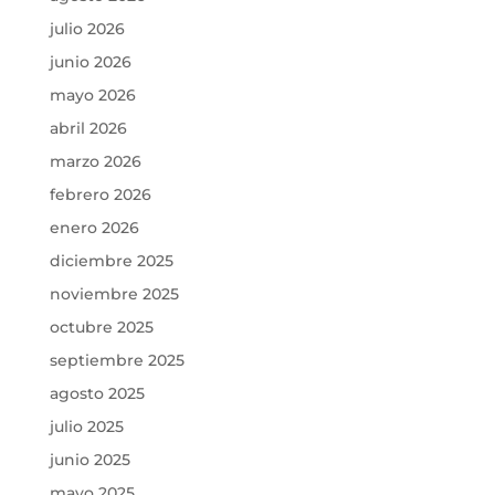
julio 2026
junio 2026
mayo 2026
abril 2026
marzo 2026
febrero 2026
enero 2026
diciembre 2025
noviembre 2025
octubre 2025
septiembre 2025
agosto 2025
julio 2025
junio 2025
mayo 2025