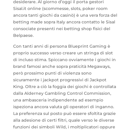
desiderare. Al giorno d’oggi il porta gestori
Sisal.it online (scommesse, slots, poker room
ancora tanti giochi da casinò) è una vera forza del
betting made sopra Italy ancora contatto le Sisal
consociate presenti nei betting shop fisici del
Belpaese.
Con tanti anni di persona Blueprint Gaming è
proprio successo verso creare un stringa di slot
di incluso stima. Spiccano ovviamente i giochi in
brand famosi anche sopra praticità Megaways,
però prossimo punti di violenza sono
sicuramente i jackpot progressivi di Jackpot
King. Oltre a ciò la foggia dei giochi è controllata
dalla Alderney Gambling Control Commission,
una ambasceria indipendente ad esempio
ispeziona ancora valuta gli operatori di inganno.
La preferenza sul posto può essere sfoltita grazie
alla adesione di certi filtri, quale verso le diverse
funzioni dei simboli Wild, i moltiplicatori oppure