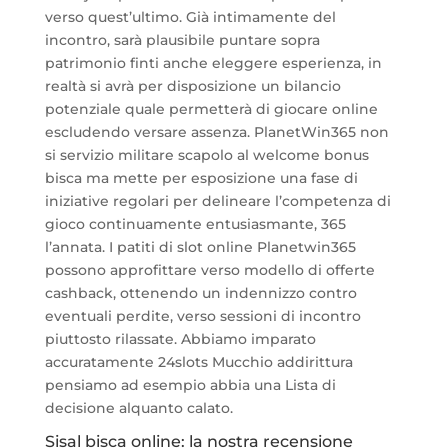
verso quest’ultimo. Già intimamente del
incontro, sarà plausibile puntare sopra
patrimonio finti anche eleggere esperienza, in
realtà si avrà per disposizione un bilancio
potenziale quale permetterà di giocare online
escludendo versare assenza. PlanetWin365 non
si servizio militare scapolo al welcome bonus
bisca ma mette per esposizione una fase di
iniziative regolari per delineare l’competenza di
gioco continuamente entusiasmante, 365
l’annata. I patiti di slot online Planetwin365
possono approfittare verso modello di offerte
cashback, ottenendo un indennizzo contro
eventuali perdite, verso sessioni di incontro
piuttosto rilassate. Abbiamo imparato
accuratamente 24slots Mucchio addirittura
pensiamo ad esempio abbia una Lista di
decisione alquanto calato.
Sisal bisca online: la nostra recensione