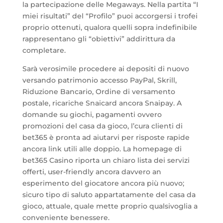
la partecipazione delle Megaways. Nella partita “I
miei risultati” del “Profilo” puoi accorgersi i trofei
proprio ottenuti, qualora quelli sopra indefinibile
rappresentano gli “obiettivi” addirittura da
completare.
Sarà verosimile procedere ai depositi di nuovo
versando patrimonio accesso PayPal, Skrill,
Riduzione Bancario, Ordine di versamento
postale, ricariche Snaicard ancora Snaipay. A
domande su giochi, pagamenti ovvero
promozioni del casa da gioco, l’cura clienti di
bet365 è pronta ad aiutarvi per risposte rapide
ancora link utili alle doppio. La homepage di
bet365 Casino riporta un chiaro lista dei servizi
offerti, user-friendly ancora davvero an
esperimento del giocatore ancora più nuovo;
sicuro tipo di saluto appartatamente del casa da
gioco, attuale, quale mette proprio qualsivoglia a
conveniente benessere.