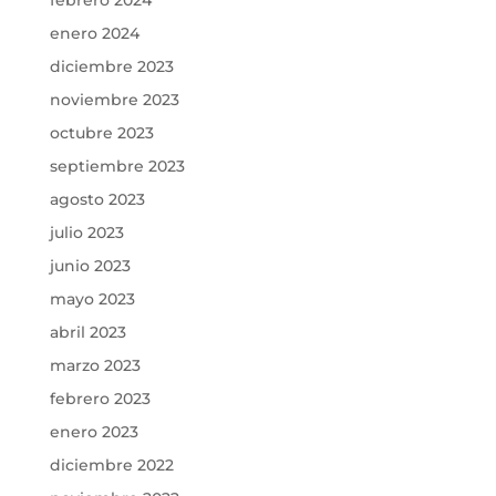
enero 2024
diciembre 2023
noviembre 2023
octubre 2023
septiembre 2023
agosto 2023
julio 2023
junio 2023
mayo 2023
abril 2023
marzo 2023
febrero 2023
enero 2023
diciembre 2022