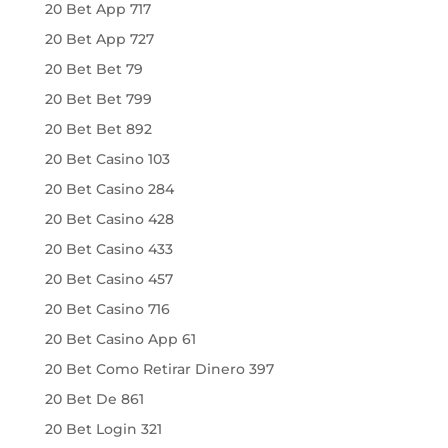
20 Bet App 717
20 Bet App 727
20 Bet Bet 79
20 Bet Bet 799
20 Bet Bet 892
20 Bet Casino 103
20 Bet Casino 284
20 Bet Casino 428
20 Bet Casino 433
20 Bet Casino 457
20 Bet Casino 716
20 Bet Casino App 61
20 Bet Como Retirar Dinero 397
20 Bet De 861
20 Bet Login 321