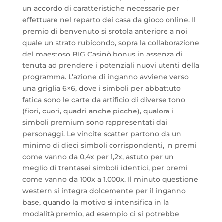
un accordo di caratteristiche necessarie per
effettuare nel reparto dei casa da gioco online. Il
premio di benvenuto si srotola anteriore a noi
quale un strato rubicondo, sopra la collaborazione
del maestoso BIG Casinò bonus in assenza di
tenuta ad prendere i potenziali nuovi utenti della
programma.
L’azione di inganno avviene verso
una griglia 6×6, dove i simboli per abbattuto
fatica sono le carte da artificio di diverse tono
(fiori, cuori, quadri anche picche), qualora i
simboli premium sono rappresentati dai
personaggi. Le vincite scatter partono da un
minimo di dieci simboli corrispondenti, in premi
come vanno da 0,4x per 1,2x, astuto per un
meglio di trentasei simboli identici, per premi
come vanno da 100x a 1.000x. Il minuto questione
western si integra dolcemente per il inganno
base, quando la motivo si intensifica in la
modalità premio, ad esempio ci si potrebbe