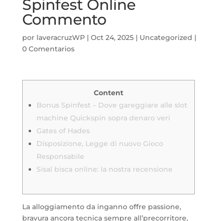
Spinfest Online
Commento
por
laveracruzWP
|
Oct 24, 2025
|
Uncategorized
|
0 Comentarios
Content
Bonus Spinfest – Dove gareggiare alle slot
machine Quickspin sopra denaro veri
Gates of Hades
Disposizione, Legge di nuovo Gioco
Responsabile
Sisal bisca online: la nostra recensione
La alloggiamento da inganno offre passione,
bravura ancora tecnica sempre all’precorritore,