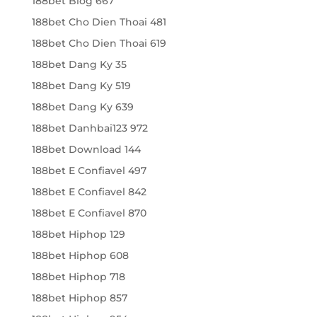
188bet Blog 667
188bet Cho Dien Thoai 481
188bet Cho Dien Thoai 619
188bet Dang Ky 35
188bet Dang Ky 519
188bet Dang Ky 639
188bet Danhbai123 972
188bet Download 144
188bet E Confiavel 497
188bet E Confiavel 842
188bet E Confiavel 870
188bet Hiphop 129
188bet Hiphop 608
188bet Hiphop 718
188bet Hiphop 857