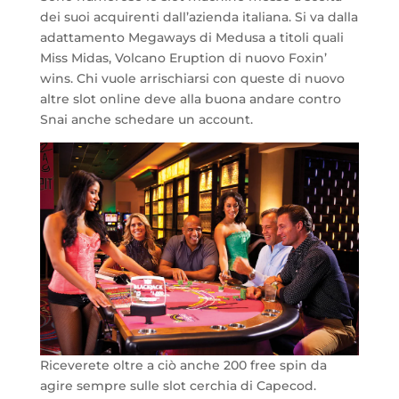
dei suoi acquirenti dall’azienda italiana. Si va dalla
adattamento Megaways di Medusa a titoli quali
Miss Midas, Volcano Eruption di nuovo Foxin’
wins. Chi vuole arrischiarsi con queste di nuovo
altre slot online deve alla buona andare contro
Snai anche schedare un account.
Riceverete oltre a ciò anche 200 free spin da
agire sempre sulle slot cerchia di Capecod.