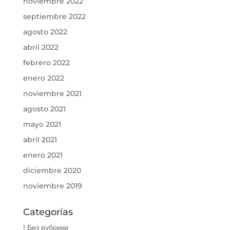
noviembre 2022
septiembre 2022
agosto 2022
abril 2022
febrero 2022
enero 2022
noviembre 2021
agosto 2021
mayo 2021
abril 2021
enero 2021
diciembre 2020
noviembre 2019
Categorías
! Без рубрики