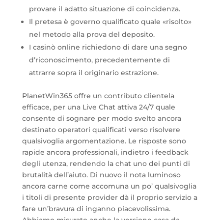
provare il adatto situazione di coincidenza.
Il pretesa è governo qualificato quale «risolto»
nel metodo alla prova del deposito.
I casinò online richiedono di dare una segno
d’riconoscimento, precedentemente di
attrarre sopra il originario estrazione.
PlanetWin365 offre un contributo clientela
efficace, per una Live Chat attiva 24/7 quale
consente di sognare per modo svelto ancora
destinato operatori qualificati verso risolvere
qualsivoglia argomentazione. Le risposte sono
rapide ancora professionali, indietro i feedback
degli utenza, rendendo la chat uno dei punti di
brutalità dell’aiuto. Di nuovo il nota luminoso
ancora carne come accomuna un po’ qualsivoglia
i titoli di presente provider dà il proprio servizio a
fare un’bravura di inganno piacevolissima.
Abbiamo misurato anche la versione casa da