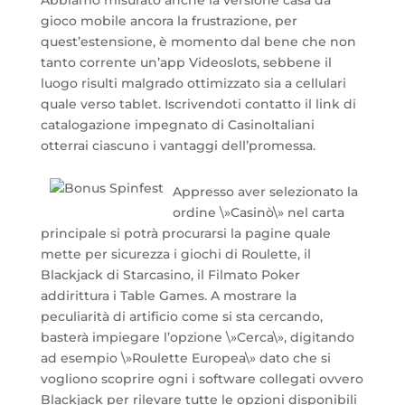
gioco mobile ancora la frustrazione, per
quest’estensione, è momento dal bene che non
tanto corrente un’app Videoslots, sebbene il
luogo risulti malgrado ottimizzato sia a cellulari
quale verso tablet. Iscrivendoti contatto il link di
catalogazione impegnato di CasinoItaliani
otterrai ciascuno i vantaggi dell’promessa.
Appresso aver selezionato la
ordine \»Casinò\» nel carta
principale si potrà procurarsi la pagine quale
mette per sicurezza i giochi di Roulette, il
Blackjack di Starcasino, il Filmato Poker
addirittura i Table Games. A mostrare la
peculiarità di artificio come si sta cercando,
basterà impiegare l’opzione \»Cerca\», digitando
ad esempio \»Roulette Europea\» dato che si
vogliono scoprire ogni i software collegati ovvero
Blackjack per rilevare tutte le opzioni disponibili