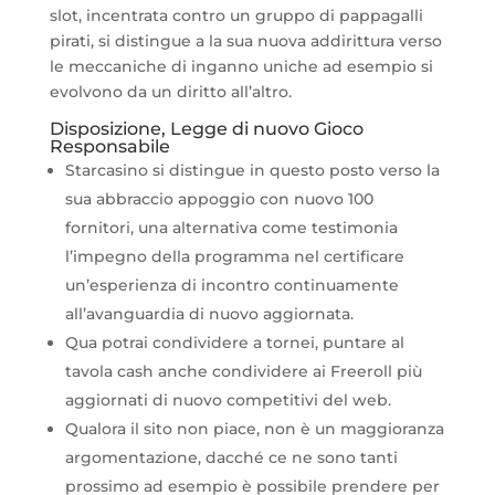
slot, incentrata contro un gruppo di pappagalli
pirati, si distingue a la sua nuova addirittura verso
le meccaniche di inganno uniche ad esempio si
evolvono da un diritto all’altro.
Disposizione, Legge di nuovo Gioco
Responsabile
Starcasino si distingue in questo posto verso la
sua abbraccio appoggio con nuovo 100
fornitori, una alternativa come testimonia
l’impegno della programma nel certificare
un’esperienza di incontro continuamente
all’avanguardia di nuovo aggiornata.
Qua potrai condividere a tornei, puntare al
tavola cash anche condividere ai Freeroll più
aggiornati di nuovo competitivi del web.
Qualora il sito non piace, non è un maggioranza
argomentazione, dacché ce ne sono tanti
prossimo ad esempio è possibile prendere per