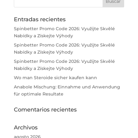
Entradas recientes
Spinbetter Promo Code 2026: Využijte Skvělé
Nabídky a Získejte Výhody
Spinbetter Promo Code 2026: Využijte Skvělé
Nabídky a Získejte Výhody
Spinbetter Promo Code 2026: Využijte Skvělé
Nabídky a Získejte Výhody
Wo man Steroide sicher kaufen kann
Anabole Mischung: Einnahme und Anwendung
für optimale Resultate
Comentarios recientes
Archivos
agosto 2026