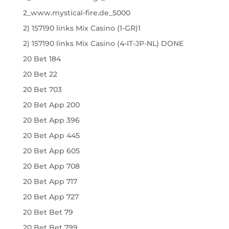
2_www.mystical-fire.de_5000
2) 157190 links Mix Casino (1-GR)1
2) 157190 links Mix Casino (4-IT-JP-NL) DONE
20 Bet 184
20 Bet 22
20 Bet 703
20 Bet App 200
20 Bet App 396
20 Bet App 445
20 Bet App 605
20 Bet App 708
20 Bet App 717
20 Bet App 727
20 Bet Bet 79
20 Bet Bet 799