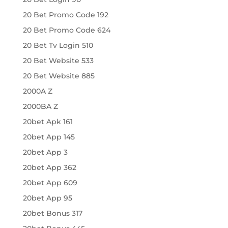
20 Bet Promo Code 192
20 Bet Promo Code 624
20 Bet Tv Login 510
20 Bet Website 533
20 Bet Website 885
2000A Z
2000BA Z
20bet Apk 161
20bet App 145
20bet App 3
20bet App 362
20bet App 609
20bet App 95
20bet Bonus 317