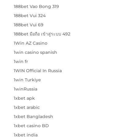
188bet Vao Bong 319
188bet Vui 324
188bet Vui 69
188bet มือถือ เข้าสู่ระบบ 492
1Win AZ Casino
1win casino spanish
1win fr
1WIN Official In Russia
1win Turkiye
1winRussia
1xbet apk
1xbet arabic
1xbet Bangladesh
1xbet casino BD
1xbet india