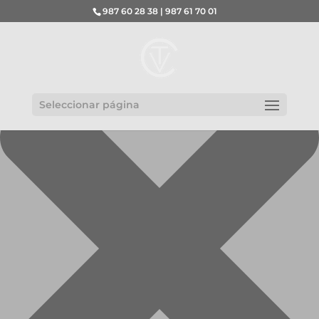
Gestionar el consentimiento de las cookies
987 60 28 38 | 987 61 70 01
Seleccionar página