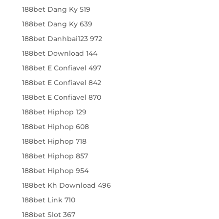
188bet Dang Ky 519
188bet Dang Ky 639
188bet Danhbai123 972
188bet Download 144
188bet E Confiavel 497
188bet E Confiavel 842
188bet E Confiavel 870
188bet Hiphop 129
188bet Hiphop 608
188bet Hiphop 718
188bet Hiphop 857
188bet Hiphop 954
188bet Kh Download 496
188bet Link 710
188bet Slot 367