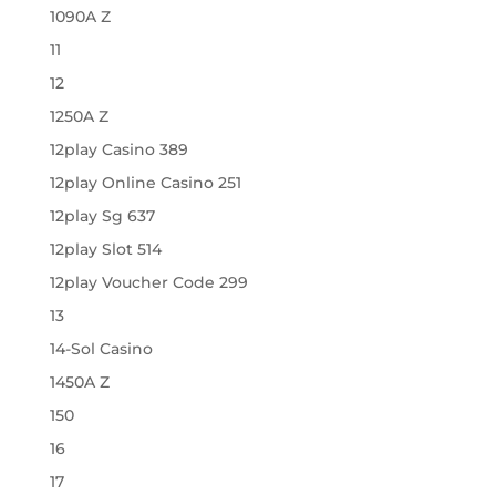
1090A Z
11
12
1250A Z
12play Casino 389
12play Online Casino 251
12play Sg 637
12play Slot 514
12play Voucher Code 299
13
14-Sol Casino
1450A Z
150
16
17