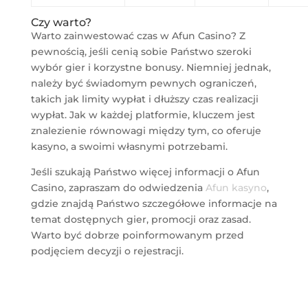
Czy warto?
Warto zainwestować czas w Afun Casino? Z
pewnością, jeśli cenią sobie Państwo szeroki
wybór gier i korzystne bonusy. Niemniej jednak,
należy być świadomym pewnych ograniczeń,
takich jak limity wypłat i dłuższy czas realizacji
wypłat. Jak w każdej platformie, kluczem jest
znalezienie równowagi między tym, co oferuje
kasyno, a swoimi własnymi potrzebami.
Jeśli szukają Państwo więcej informacji o Afun
Casino, zapraszam do odwiedzenia
Afun kasyno
,
gdzie znajdą Państwo szczegółowe informacje na
temat dostępnych gier, promocji oraz zasad.
Warto być dobrze poinformowanym przed
podjęciem decyzji o rejestracji.