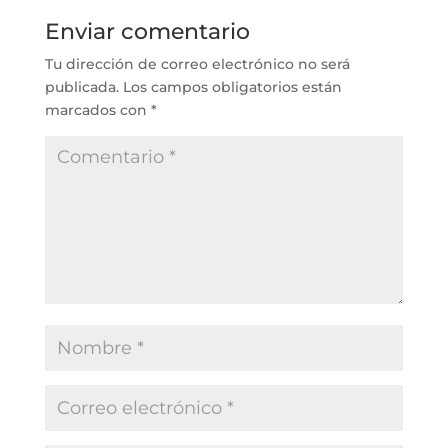
Enviar comentario
Tu dirección de correo electrónico no será
publicada.
Los campos obligatorios están
marcados con
*