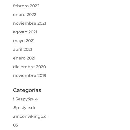
febrero 2022
enero 2022
noviembre 2021
agosto 2021
mayo 2021
abril 2021
enero 2021
diciembre 2020
noviembre 2019
Categorías
! Без рубрики
.5p-style.de
.rinconvikingo.cl
05