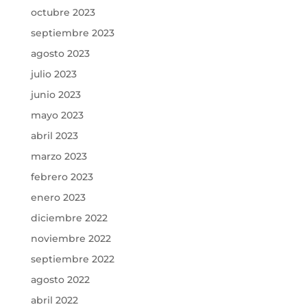
octubre 2023
septiembre 2023
agosto 2023
julio 2023
junio 2023
mayo 2023
abril 2023
marzo 2023
febrero 2023
enero 2023
diciembre 2022
noviembre 2022
septiembre 2022
agosto 2022
abril 2022