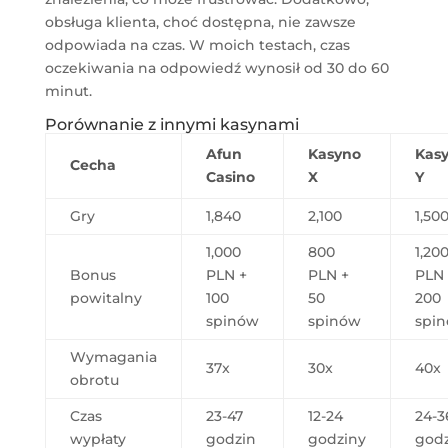
obsługa klienta, choć dostępna, nie zawsze
odpowiada na czas. W moich testach, czas
oczekiwania na odpowiedź wynosił od 30 do 60
minut.
Porównanie z innymi kasynami
Afun
Kasyno
Kas
Cecha
Casino
X
Y
Gry
1,840
2,100
1,50
1,000
800
1,20
Bonus
PLN +
PLN +
PLN 
powitalny
100
50
200
spinów
spinów
spi
Wymagania
37x
30x
40x
obrotu
Czas
23-47
12-24
24-3
wypłaty
godzin
godziny
god