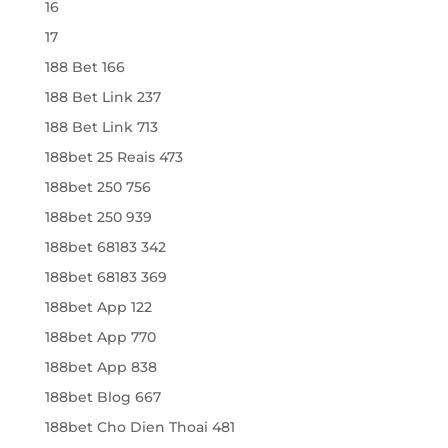
16
17
188 Bet 166
188 Bet Link 237
188 Bet Link 713
188bet 25 Reais 473
188bet 250 756
188bet 250 939
188bet 68183 342
188bet 68183 369
188bet App 122
188bet App 770
188bet App 838
188bet Blog 667
188bet Cho Dien Thoai 481