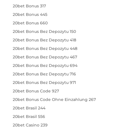
20bet Bonus 317
20bet Bonus 445
20bet Bonus 660
20bet Bonus Bez Depozytu 150
20bet Bonus Bez Depozytu 418
20bet Bonus Bez Depozytu 448
20bet Bonus Bez Depozytu 467
20bet Bonus Bez Depozytu 694
20bet Bonus Bez Depozytu 716
20bet Bonus Bez Depozytu 971
20bet Bonus Code 927
20bet Bonus Code Ohne Einzahlung 267
20bet Brasil 244
20bet Brasil 556
20bet Casino 239