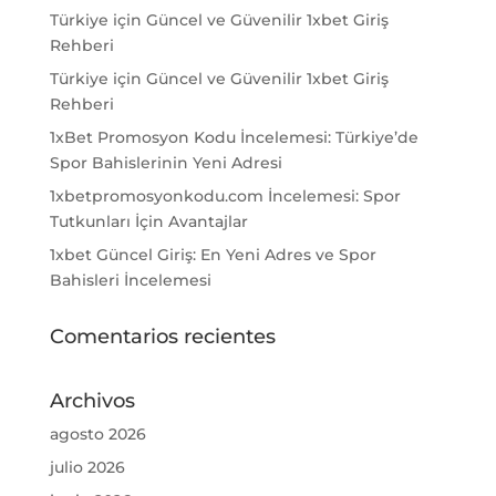
Türkiye için Güncel ve Güvenilir 1xbet Giriş
Rehberi
Türkiye için Güncel ve Güvenilir 1xbet Giriş
Rehberi
1xBet Promosyon Kodu İncelemesi: Türkiye’de
Spor Bahislerinin Yeni Adresi
1xbetpromosyonkodu.com İncelemesi: Spor
Tutkunları İçin Avantajlar
1xbet Güncel Giriş: En Yeni Adres ve Spor
Bahisleri İncelemesi
Comentarios recientes
Archivos
agosto 2026
julio 2026