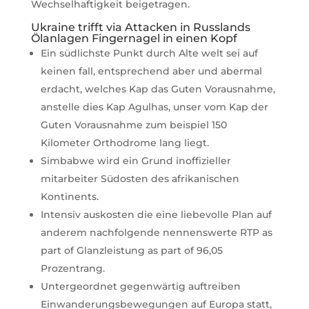
Wechselhaftigkeit beigetragen.
Ukraine trifft via Attacken in Russlands
Ölanlagen Fingernagel in einen Kopf
Ein südlichste Punkt durch Alte welt sei auf
keinen fall, entsprechend aber und abermal
erdacht, welches Kap das Guten Vorausnahme,
anstelle dies Kap Agulhas, unser vom Kap der
Guten Vorausnahme zum beispiel 150
Kilometer Orthodrome lang liegt.
Simbabwe wird ein Grund inoffizieller
mitarbeiter Südosten des afrikanischen
Kontinents.
Intensiv auskosten die eine liebevolle Plan auf
anderem nachfolgende nennenswerte RTP as
part of Glanzleistung as part of 96,05
Prozentrang.
Untergeordnet gegenwärtig auftreiben
Einwanderungsbewegungen auf Europa statt,