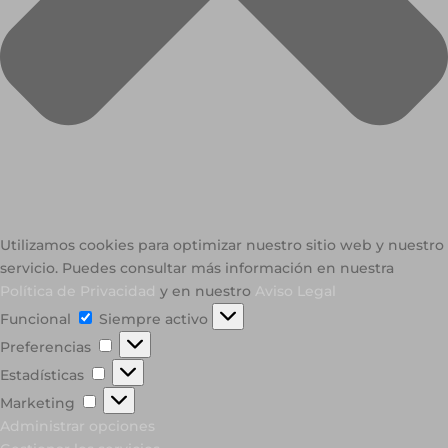
Utilizamos cookies para optimizar nuestro sitio web y nuestro
servicio. Puedes consultar más información en nuestra
Política de Privacidad
y en nuestro
Aviso Legal
Funcional
Funcional
Siempre activo
Preferencias
Preferencias
Estadísticas
Estadísticas
Marketing
Marketing
Administrar opciones