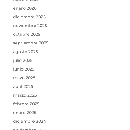
enero 2026
diciembre 2025
noviembre 2025
octubre 2025
septiembre 2025
agosto 2025
julio 2025
junio 2025
mayo 2025
abril 2025
marzo 2025
febrero 2025
enero 2025
diciembre 2024
noviembre 2024