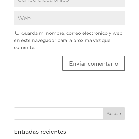
Guarda mi nombre, correo electrónico y web
en este navegador para la próxima vez que
comente.
Entradas recientes