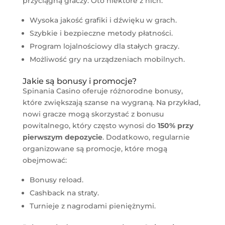
przyciągną graczy. Oto niektóre z nich:
Wysoka jakość grafiki i dźwięku w grach.
Szybkie i bezpieczne metody płatności.
Program lojalnościowy dla stałych graczy.
Możliwość gry na urządzeniach mobilnych.
Jakie są bonusy i promocje?
Spinania Casino oferuje różnorodne bonusy,
które zwiększają szanse na wygraną. Na przykład,
nowi gracze mogą skorzystać z bonusu
powitalnego, który często wynosi do
150% przy
pierwszym depozycie
. Dodatkowo, regularnie
organizowane są promocje, które mogą
obejmować:
Bonusy reload.
Cashback na straty.
Turnieje z nagrodami pieniężnymi.