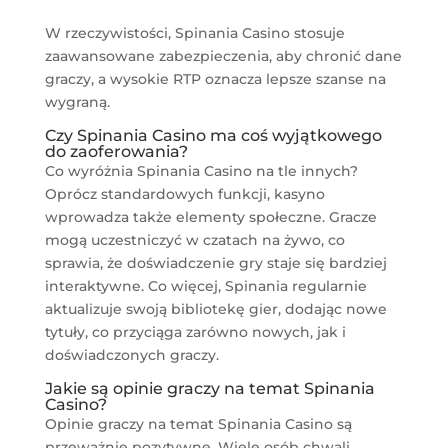
W rzeczywistości, Spinania Casino stosuje
zaawansowane zabezpieczenia, aby chronić dane
graczy, a wysokie RTP oznacza lepsze szanse na
wygraną.
Czy Spinania Casino ma coś wyjątkowego
do zaoferowania?
Co wyróżnia Spinania Casino na tle innych?
Oprócz standardowych funkcji, kasyno
wprowadza także elementy społeczne. Gracze
mogą uczestniczyć w czatach na żywo, co
sprawia, że doświadczenie gry staje się bardziej
interaktywne. Co więcej, Spinania regularnie
aktualizuje swoją bibliotekę gier, dodając nowe
tytuły, co przyciąga zarówno nowych, jak i
doświadczonych graczy.
Jakie są opinie graczy na temat Spinania
Casino?
Opinie graczy na temat Spinania Casino są
przeważnie pozytywne. Wiele osób chwali