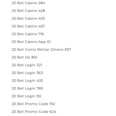
20 Bet Casino 284
20 Bet Casino 428
20 Bet Casino 433
20 Bet Casino 457
20 Bet Casino 716
20 Bet Casino App 61
20 Bet Como Retirar Dinero 397
20 Bet De 861
20 Bet Login 321
20 Bet Login 363
20 Bet Login 435
20 Bet Login 780
20 Bet Login 90
20 Bet Promo Code 192
20 Bet Promo Code 624