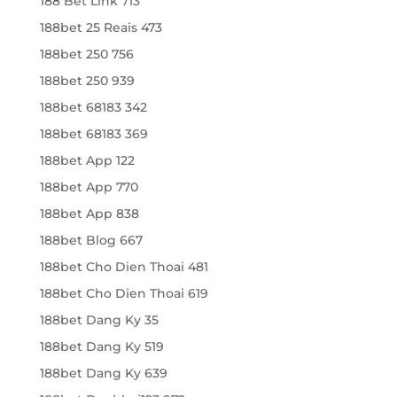
188 Bet Link 713
188bet 25 Reais 473
188bet 250 756
188bet 250 939
188bet 68183 342
188bet 68183 369
188bet App 122
188bet App 770
188bet App 838
188bet Blog 667
188bet Cho Dien Thoai 481
188bet Cho Dien Thoai 619
188bet Dang Ky 35
188bet Dang Ky 519
188bet Dang Ky 639