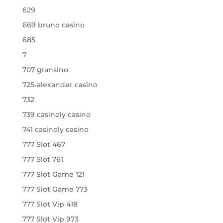
629
669 bruno casino
685
7
707 gransino
725-alexander casino
732
739 casinoly casino
741 casinoly casino
777 Slot 467
777 Slot 761
777 Slot Game 121
777 Slot Game 773
777 Slot Vip 418
777 Slot Vip 973