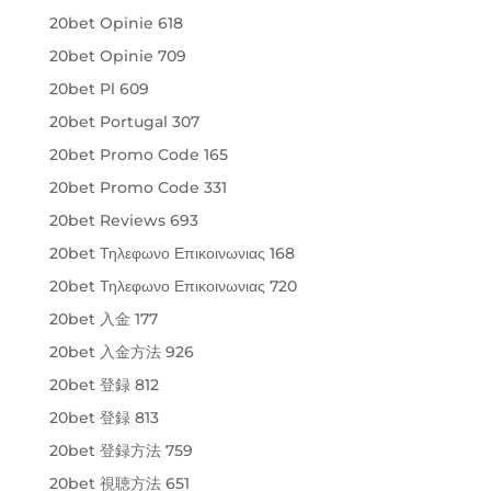
20bet Opinie 618
20bet Opinie 709
20bet Pl 609
20bet Portugal 307
20bet Promo Code 165
20bet Promo Code 331
20bet Reviews 693
20bet Τηλεφωνο Επικοινωνιας 168
20bet Τηλεφωνο Επικοινωνιας 720
20bet 入金 177
20bet 入金方法 926
20bet 登録 812
20bet 登録 813
20bet 登録方法 759
20bet 視聴方法 651