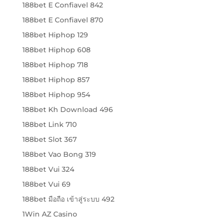
188bet E Confiavel 842
188bet E Confiavel 870
188bet Hiphop 129
188bet Hiphop 608
188bet Hiphop 718
188bet Hiphop 857
188bet Hiphop 954
188bet Kh Download 496
188bet Link 710
188bet Slot 367
188bet Vao Bong 319
188bet Vui 324
188bet Vui 69
188bet มือถือ เข้าสู่ระบบ 492
1Win AZ Casino