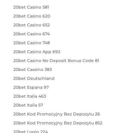
20bet Casino 581
20bet Casino 620
20bet Casino 652
20bet Casino 674
20bet Casino 748
20bet Casino App 692
20bet Casino No Deposit Bonus Code 81
20bet Cassino 383
20bet Deutschland
20bet Espana 97
20bet Italia 463
20bet Italia 57
20bet Kod Promocyjny Bez Depozytu 26
20bet Kod Promocyjny Bez Depozytu 852
20bet Login 224