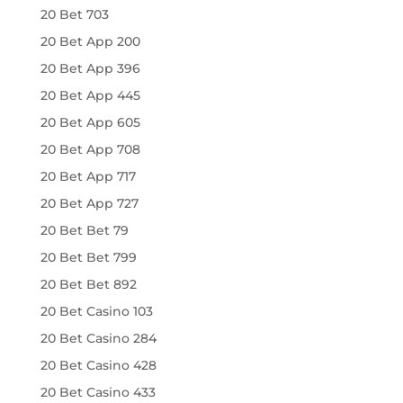
20 Bet 703
20 Bet App 200
20 Bet App 396
20 Bet App 445
20 Bet App 605
20 Bet App 708
20 Bet App 717
20 Bet App 727
20 Bet Bet 79
20 Bet Bet 799
20 Bet Bet 892
20 Bet Casino 103
20 Bet Casino 284
20 Bet Casino 428
20 Bet Casino 433