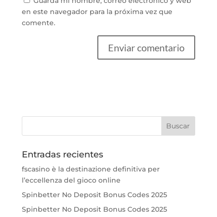
Guarda mi nombre, correo electrónico y web
en este navegador para la próxima vez que
comente.
Entradas recientes
fscasino è la destinazione definitiva per
l’eccellenza del gioco online
Spinbetter No Deposit Bonus Codes 2025
Spinbetter No Deposit Bonus Codes 2025