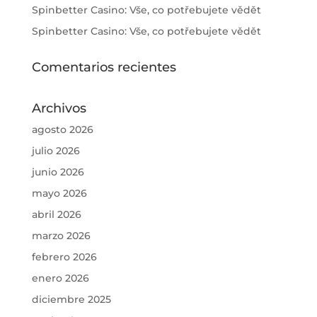
Spinbetter Casino: Vše, co potřebujete vědět
Spinbetter Casino: Vše, co potřebujete vědět
Comentarios recientes
Archivos
agosto 2026
julio 2026
junio 2026
mayo 2026
abril 2026
marzo 2026
febrero 2026
enero 2026
diciembre 2025