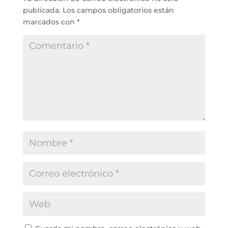
publicada.
Los campos obligatorios están
marcados con
*