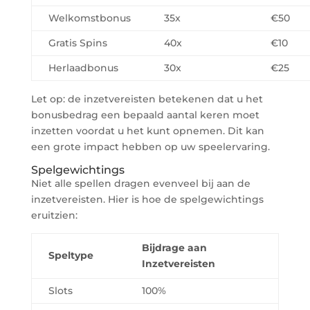
Welkomstbonus
35x
€50
Gratis Spins
40x
€10
Herlaadbonus
30x
€25
Let op: de inzetvereisten betekenen dat u het
bonusbedrag een bepaald aantal keren moet
inzetten voordat u het kunt opnemen. Dit kan
een grote impact hebben op uw speelervaring.
Spelgewichtings
Niet alle spellen dragen evenveel bij aan de
inzetvereisten. Hier is hoe de spelgewichtings
eruitzien:
Bijdrage aan
Speltype
Inzetvereisten
Slots
100%