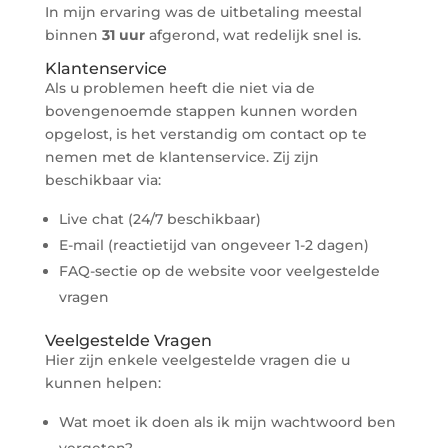
In mijn ervaring was de uitbetaling meestal
binnen
31 uur
afgerond, wat redelijk snel is.
Klantenservice
Als u problemen heeft die niet via de
bovengenoemde stappen kunnen worden
opgelost, is het verstandig om contact op te
nemen met de klantenservice. Zij zijn
beschikbaar via:
Live chat (24/7 beschikbaar)
E-mail (reactietijd van ongeveer 1-2 dagen)
FAQ-sectie op de website voor veelgestelde
vragen
Veelgestelde Vragen
Hier zijn enkele veelgestelde vragen die u
kunnen helpen:
Wat moet ik doen als ik mijn wachtwoord ben
vergeten?