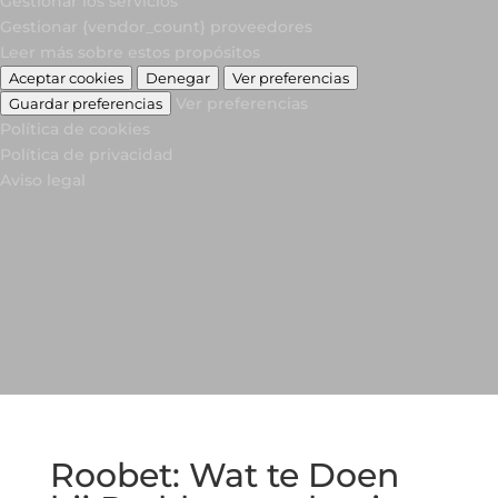
Gestionar los servicios
Gestionar {vendor_count} proveedores
Leer más sobre estos propósitos
Aceptar cookies
Denegar
Ver preferencias
Ver preferencias
Guardar preferencias
Política de cookies
Política de privacidad
Aviso legal
Roobet
: Wat te Doen