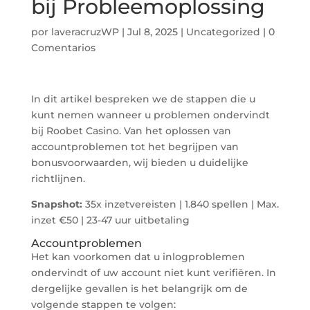
bij Probleemoplossing
por
laveracruzWP
|
Jul 8, 2025
|
Uncategorized
|
0
Comentarios
In dit artikel bespreken we de stappen die u
kunt nemen wanneer u problemen ondervindt
bij Roobet Casino. Van het oplossen van
accountproblemen tot het begrijpen van
bonusvoorwaarden, wij bieden u duidelijke
richtlijnen.
Snapshot:
35x inzetvereisten | 1.840 spellen | Max.
inzet €50 | 23-47 uur uitbetaling
Accountproblemen
Het kan voorkomen dat u inlogproblemen
ondervindt of uw account niet kunt verifiëren. In
dergelijke gevallen is het belangrijk om de
volgende stappen te volgen: