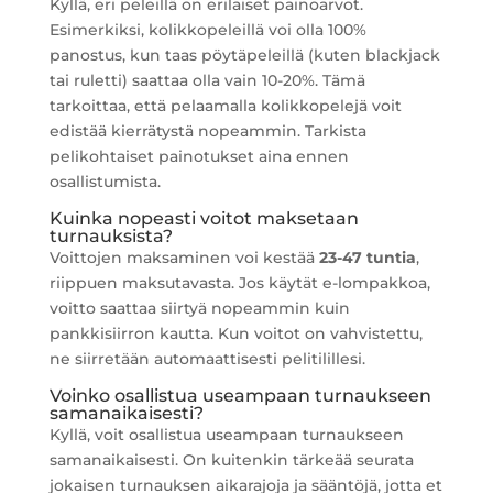
Kyllä, eri peleillä on erilaiset painoarvot.
Esimerkiksi, kolikkopeleillä voi olla 100%
panostus, kun taas pöytäpeleillä (kuten blackjack
tai ruletti) saattaa olla vain 10-20%. Tämä
tarkoittaa, että pelaamalla kolikkopelejä voit
edistää kierrätystä nopeammin. Tarkista
pelikohtaiset painotukset aina ennen
osallistumista.
Kuinka nopeasti voitot maksetaan
turnauksista?
Voittojen maksaminen voi kestää
23-47 tuntia
,
riippuen maksutavasta. Jos käytät e-lompakkoa,
voitto saattaa siirtyä nopeammin kuin
pankkisiirron kautta. Kun voitot on vahvistettu,
ne siirretään automaattisesti pelitilillesi.
Voinko osallistua useampaan turnaukseen
samanaikaisesti?
Kyllä, voit osallistua useampaan turnaukseen
samanaikaisesti. On kuitenkin tärkeää seurata
jokaisen turnauksen aikarajoja ja sääntöjä, jotta et