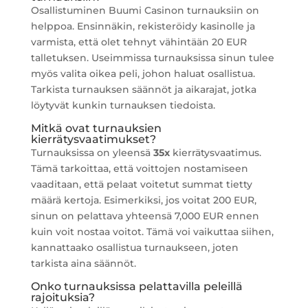
Osallistuminen Buumi Casinon turnauksiin on
helppoa. Ensinnäkin, rekisteröidy kasinolle ja
varmista, että olet tehnyt vähintään 20 EUR
talletuksen. Useimmissa turnauksissa sinun tulee
myös valita oikea peli, johon haluat osallistua.
Tarkista turnauksen säännöt ja aikarajat, jotka
löytyvät kunkin turnauksen tiedoista.
Mitkä ovat turnauksien
kierrätysvaatimukset?
Turnauksissa on yleensä
35x
kierrätysvaatimus.
Tämä tarkoittaa, että voittojen nostamiseen
vaaditaan, että pelaat voitetut summat tietty
määrä kertoja. Esimerkiksi, jos voitat 200 EUR,
sinun on pelattava yhteensä 7,000 EUR ennen
kuin voit nostaa voitot. Tämä voi vaikuttaa siihen,
kannattaako osallistua turnaukseen, joten
tarkista aina säännöt.
Onko turnauksissa pelattavilla peleillä
rajoituksia?