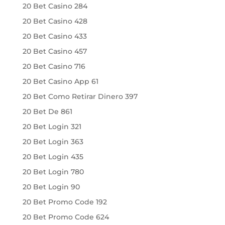
20 Bet Casino 284
20 Bet Casino 428
20 Bet Casino 433
20 Bet Casino 457
20 Bet Casino 716
20 Bet Casino App 61
20 Bet Como Retirar Dinero 397
20 Bet De 861
20 Bet Login 321
20 Bet Login 363
20 Bet Login 435
20 Bet Login 780
20 Bet Login 90
20 Bet Promo Code 192
20 Bet Promo Code 624