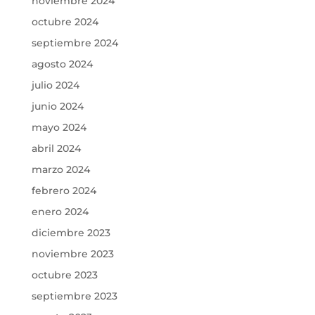
noviembre 2024
octubre 2024
septiembre 2024
agosto 2024
julio 2024
junio 2024
mayo 2024
abril 2024
marzo 2024
febrero 2024
enero 2024
diciembre 2023
noviembre 2023
octubre 2023
septiembre 2023