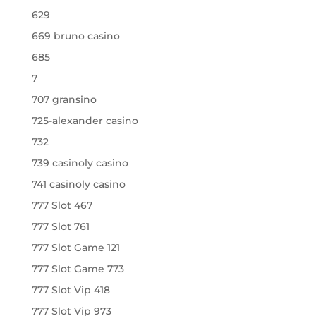
629
669 bruno casino
685
7
707 gransino
725-alexander casino
732
739 casinoly casino
741 casinoly casino
777 Slot 467
777 Slot 761
777 Slot Game 121
777 Slot Game 773
777 Slot Vip 418
777 Slot Vip 973