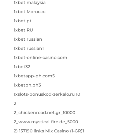
1xbet malaysia
1xbet Morocco
1xbet pt
1xbet RU
1xbet russian
1xbet russian1
1xbet-online-casino.com
1xbet32
1xbetapp-ph.com5
1xbetph.ph3
1xslots-bonuskod-zerkalo.ru 10
2
2_chickenroad.net.gr_10000
2_www.mystical-fire.de_5000
2) 157190 links Mix Casino (1-GR)1