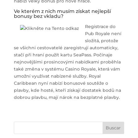
nabízí velký bonus pro nové hráče.
Ve kterém z nich musím získat nejlepší
bonusy bez vkladu?
Registrace do
Pub Royale není
složitá, protože
se všichni cestovatelé zaregistrují automaticky,
stačí při hraní použít kartu SeaPass. Počínaje
nejnovějšími prosincovými nabídkami proběhla
také změna v systému Casino Royale, která vám
umožní využívat nabízené služby. Royal
Caribbean nyní nabízí bonusové soutěže o
plavby, kde hosté, kteří získají dostatek bodů na
dobrou plavbu, mají nárok na bezplatné plavby.