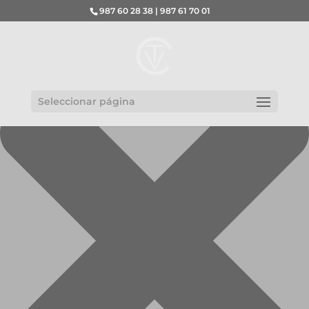
Gestionar el consentimiento de las cookies
987 60 28 38 | 987 61 70 01
Seleccionar página