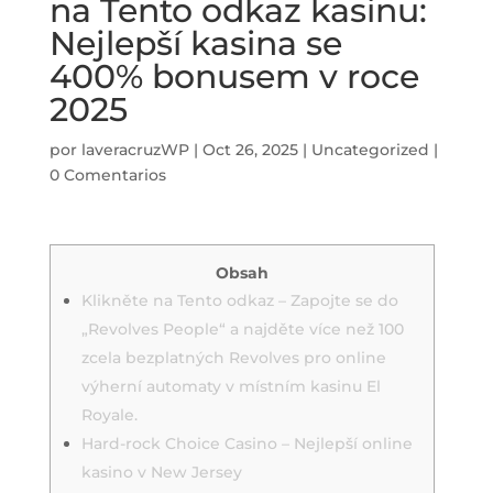
na Tento odkaz kasinu:
Nejlepší kasina se
400% bonusem v roce
2025
por
laveracruzWP
|
Oct 26, 2025
|
Uncategorized
|
0 Comentarios
Obsah
Klikněte na Tento odkaz – Zapojte se do
„Revolves People“ a najděte více než 100
zcela bezplatných Revolves pro online
výherní automaty v místním kasinu El
Royale.
Hard-rock Choice Casino – Nejlepší online
kasino v New Jersey