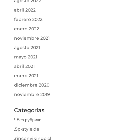
agosto 2022
abril 2022
febrero 2022
enero 2022
noviembre 2021
agosto 2021
mayo 2021
abril 2021
enero 2021
diciembre 2020
noviembre 2019
Categorías
! Без рубрики
.5p-style.de
.rinconvikingo.cl