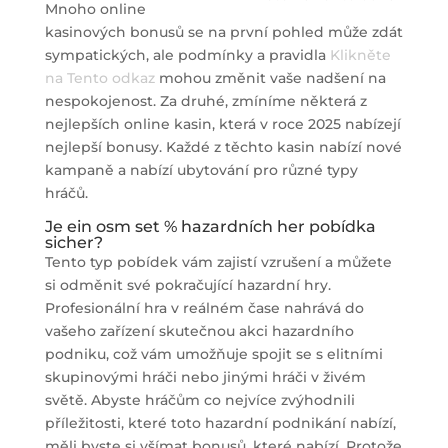
Mnoho online
kasinových bonusů se na první pohled může zdát
sympatických, ale podmínky a pravidla
Klikněte
na Tento odkaz
mohou změnit vaše nadšení na
nespokojenost. Za druhé, zmíníme některá z
nejlepších online kasin, která v roce 2025 nabízejí
nejlepší bonusy. Každé z těchto kasin nabízí nové
kampaně a nabízí ubytování pro různé typy
hráčů.
Je ein osm set % hazardních her pobídka
sicher?
Tento typ pobídek vám zajistí vzrušení a můžete
si odměnit své pokračující hazardní hry.
Profesionální hra v reálném čase nahrává do
vašeho zařízení skutečnou akci hazardního
podniku, což vám umožňuje spojit se s elitními
skupinovými hráči nebo jinými hráči v živém
světě. Abyste hráčům co nejvíce zvýhodnili
příležitosti, které toto hazardní podnikání nabízí,
měli byste si všímat bonusů, které nabízí. Protože