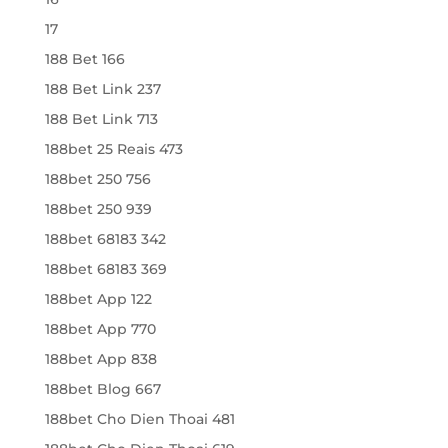
17
188 Bet 166
188 Bet Link 237
188 Bet Link 713
188bet 25 Reais 473
188bet 250 756
188bet 250 939
188bet 68183 342
188bet 68183 369
188bet App 122
188bet App 770
188bet App 838
188bet Blog 667
188bet Cho Dien Thoai 481