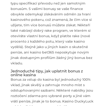
typu specifikací převodu než jen samotným
bonusům. S vašimi bonusy se vaše finance
obvykle odemykají získáváním odměn za hraní
kasinového pokeru, což znamená, že čím více si
užijete, tím více bonusů můžete získat. Někteří
také nabízejí dobrý rake program, ve kterém si
otevíráte vlastní bonus, když platíte rake (nové
procento z každého potu, který vaše kasino
vydělá). Stejně jako u jiných kasin o skutečné
peníze, ani kasino bet365 neposkytuje novým
jinak dostupným profilům žádný jiný bonus bez
vkladu.
Jednoduché tipy, jak uplatnit bonus z
online kasina
Bonus za vstup do kasina byl jednoduchý 100%
vklad, jinak skvělý a zahrnuje mnoho míst s
odstupňovanými sazbami. Některé nabídky jsou
roztočení zdarma pro vybrané porty a jiné vám
vrátí peníze, jinak je to bonus. Kasino DuckyLuck