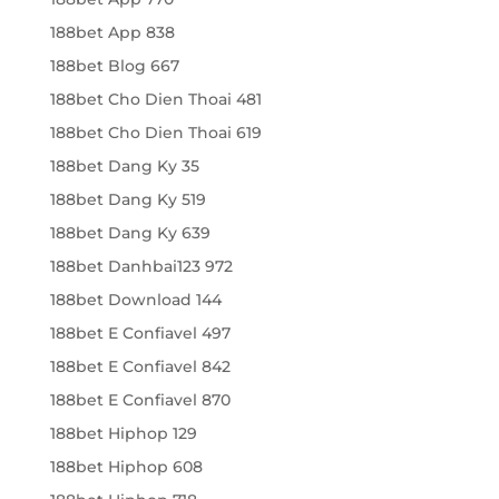
188bet App 838
188bet Blog 667
188bet Cho Dien Thoai 481
188bet Cho Dien Thoai 619
188bet Dang Ky 35
188bet Dang Ky 519
188bet Dang Ky 639
188bet Danhbai123 972
188bet Download 144
188bet E Confiavel 497
188bet E Confiavel 842
188bet E Confiavel 870
188bet Hiphop 129
188bet Hiphop 608