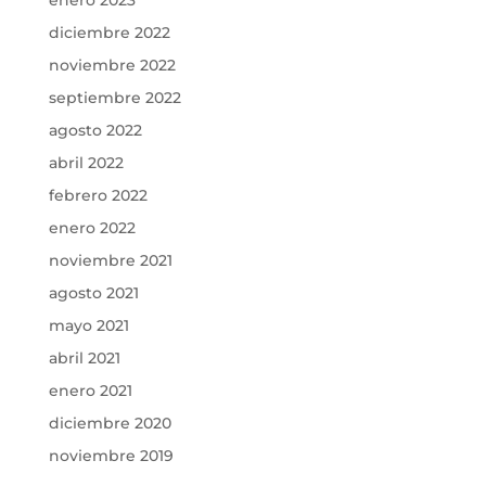
enero 2023
diciembre 2022
noviembre 2022
septiembre 2022
agosto 2022
abril 2022
febrero 2022
enero 2022
noviembre 2021
agosto 2021
mayo 2021
abril 2021
enero 2021
diciembre 2020
noviembre 2019