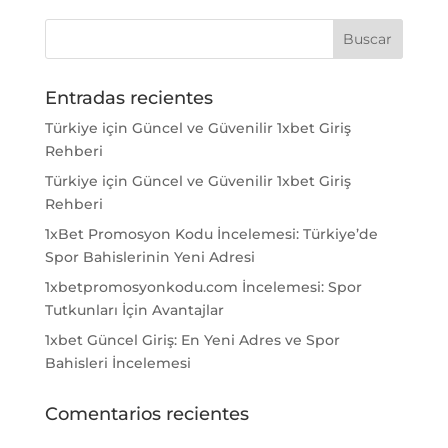
Entradas recientes
Türkiye için Güncel ve Güvenilir 1xbet Giriş
Rehberi
Türkiye için Güncel ve Güvenilir 1xbet Giriş
Rehberi
1xBet Promosyon Kodu İncelemesi: Türkiye’de
Spor Bahislerinin Yeni Adresi
1xbetpromosyonkodu.com İncelemesi: Spor
Tutkunları İçin Avantajlar
1xbet Güncel Giriş: En Yeni Adres ve Spor
Bahisleri İncelemesi
Comentarios recientes