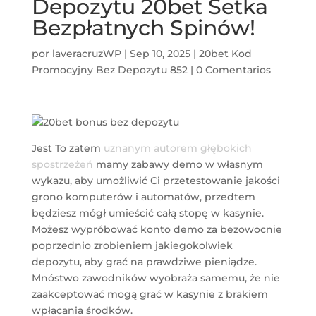
Depozytu 20bet Setka
Bezpłatnych Spinów!
por
laveracruzWP
|
Sep 10, 2025
|
20bet Kod
Promocyjny Bez Depozytu 852
|
0 Comentarios
Jest To zatem
uznanym autorem głębokich
spostrzeżeń
mamy zabawy demo w własnym
wykazu, aby umożliwić Ci przetestowanie jakości
grono komputerów i automatów, przedtem
będziesz mógł umieścić całą stopę w kasynie.
Możesz wypróbować konto demo za bezowocnie
poprzednio zrobieniem jakiegokolwiek
depozytu, aby grać na prawdziwe pieniądze.
Mnóstwo zawodników wyobraża samemu, że nie
zaakceptować mogą grać w kasynie z brakiem
wpłacania środków.