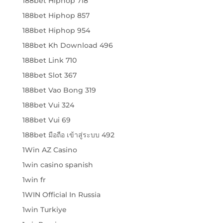
188bet Hiphop 718
188bet Hiphop 857
188bet Hiphop 954
188bet Kh Download 496
188bet Link 710
188bet Slot 367
188bet Vao Bong 319
188bet Vui 324
188bet Vui 69
188bet มือถือ เข้าสู่ระบบ 492
1Win AZ Casino
1win casino spanish
1win fr
1WIN Official In Russia
1win Turkiye