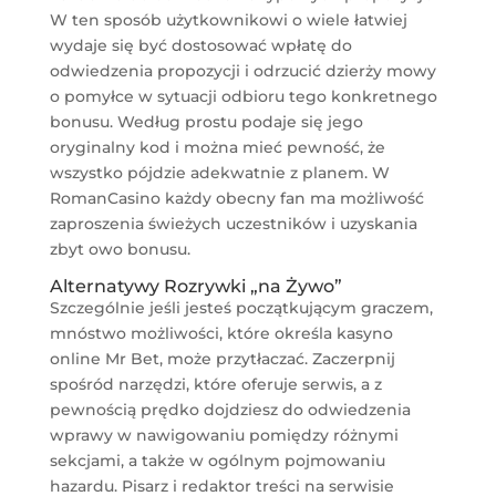
W ten sposób użytkownikowi o wiele łatwiej
wydaje się być dostosować wpłatę do
odwiedzenia propozycji i odrzucić dzierży mowy
o pomyłce w sytuacji odbioru tego konkretnego
bonusu. Według prostu podaje się jego
oryginalny kod i można mieć pewność, że
wszystko pójdzie adekwatnie z planem. W
RomanCasino każdy obecny fan ma możliwość
zaproszenia świeżych uczestników i uzyskania
zbyt owo bonusu.
Alternatywy Rozrywki „na Żywo”
Szczególnie jeśli jesteś początkującym graczem,
mnóstwo możliwości, które określa kasyno
online Mr Bet, może przytłaczać. Zaczerpnij
spośród narzędzi, które oferuje serwis, a z
pewnością prędko dojdziesz do odwiedzenia
wprawy w nawigowaniu pomiędzy różnymi
sekcjami, a także w ogólnym pojmowaniu
hazardu. Pisarz i redaktor treści na serwisie