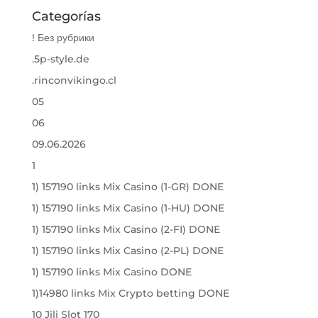
Categorías
! Без рубрики
.5p-style.de
.rinconvikingo.cl
05
06
09.06.2026
1
1) 157190 links Mix Casino (1-GR) DONE
1) 157190 links Mix Casino (1-HU) DONE
1) 157190 links Mix Casino (2-FI) DONE
1) 157190 links Mix Casino (2-PL) DONE
1) 157190 links Mix Casino DONE
1)14980 links Mix Crypto betting DONE
10 Jili Slot 170