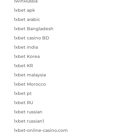
1winRussia
1xbet apk
1xbet arabic
1xbet Bangladesh
1xbet casino BD
1xbet india
1xbet Korea
1xbet KR
1xbet malaysia
1xbet Morocco
1xbet pt
1xbet RU
1xbet russian
1xbet russian1
1xbet-online-casino.com