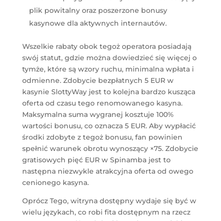
plik powitalny oraz poszerzone bonusy
kasynowe dla aktywnych internautów.
Wszelkie rabaty obok tegoż operatora posiadają
swój statut, gdzie można dowiedzieć się więcej o
tymże, które są wzory ruchu, minimalna wpłata i
odmienne. Zdobycie bezpłatnych 5 EUR w
kasynie SlottyWay jest to kolejna bardzo kusząca
oferta od czasu tego renomowanego kasyna.
Maksymalna suma wygranej kosztuje 100%
wartości bonusu, co oznacza 5 EUR. Aby wypłacić
środki zdobyte z tegoż bonusu, fan powinien
spełnić warunek obrotu wynoszący ×75. Zdobycie
gratisowych pięć EUR w Spinamba jest to
następna niezwykle atrakcyjna oferta od owego
cenionego kasyna.
Oprócz Tego, witryna dostępny wydaje się być w
wielu językach, co robi fita dostępnym na rzecz