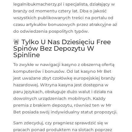
legalnibukmacherzy.pl i specjalista, działający w
branży od momentu cztery lat. Dba o jakość
wszystkich publikowanych treści na portalu od
czasu artykułów bonusowych przez atrakcyjne aż
do odwiedzenia pospolitych typów.
🚨 Tylko U Nas Dziesięciu Free
Spinów Bez Depozytu W
Spinline
To zwykłe w nawigacji kasyno z obszerną ofertą
komputerów i bonusów. Od lat kasyno Mr Bet
jest uważane zbyt czołówkę europejskiej branży
hazardowej. Witryna kasyna jest dostępna w
paru językach, obsługuje dużo walut i działa na
dowolnych urządzeniach mobilnych. Każdy
premia z brakiem depozytu, również ten w Mr
Bet posiada swój indywidualny statut propozycji.
Sam zdecyduj, czy pragniesz sprawdzić się w
pracach ponad produktem na slotach poprzez