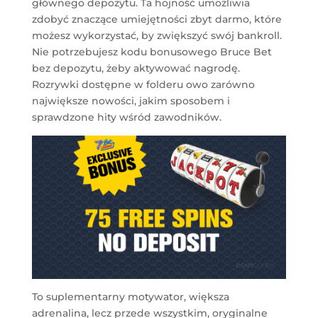
głównego depozytu. Ta hojność umożliwia
zdobyć znaczące umiejętności zbyt darmo, które
możesz wykorzystać, by zwiększyć swój bankroll.
Nie potrzebujesz kodu bonusowego Bruce Bet
bez depozytu, żeby aktywować nagrodę.
Rozrywki dostępne w folderu owo zarówno
największe nowości, jakim sposobem i
sprawdzone hity wśród zawodników.
To suplementarny motywator, większa
adrenalina, lecz przede wszystkim, oryginalne