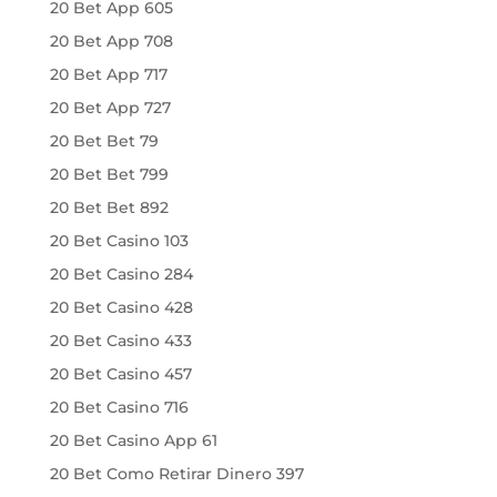
20 Bet App 605
20 Bet App 708
20 Bet App 717
20 Bet App 727
20 Bet Bet 79
20 Bet Bet 799
20 Bet Bet 892
20 Bet Casino 103
20 Bet Casino 284
20 Bet Casino 428
20 Bet Casino 433
20 Bet Casino 457
20 Bet Casino 716
20 Bet Casino App 61
20 Bet Como Retirar Dinero 397