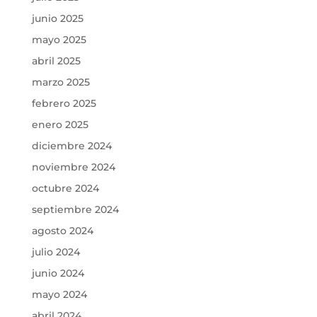
junio 2025
mayo 2025
abril 2025
marzo 2025
febrero 2025
enero 2025
diciembre 2024
noviembre 2024
octubre 2024
septiembre 2024
agosto 2024
julio 2024
junio 2024
mayo 2024
abril 2024