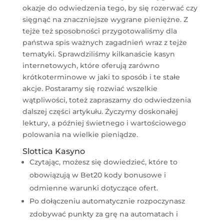
okazje do odwiedzenia tego, by się rozerwać czy
sięgnąć na znaczniejsze wygrane pieniężne. Z
tejże też sposobności przygotowaliśmy dla
państwa spis ważnych zagadnień wraz z tejże
tematyki. Sprawdziliśmy kilkanaście kasyn
internetowych, które oferują zarówno
krótkoterminowe w jaki to sposób i te stałe
akcje. Postaramy się rozwiać wszelkie
wątpliwości, toteż zapraszamy do odwiedzenia
dalszej części artykułu. Życzymy doskonałej
lektury, a później świetnego i wartościowego
polowania na wielkie pieniądze.
Slottica Kasyno
Czytając, możesz się dowiedzieć, które to
obowiązują w Bet20 kody bonusowe i
odmienne warunki dotyczące ofert.
Po dołączeniu automatycznie rozpoczynasz
zdobywać punkty za grę na automatach i