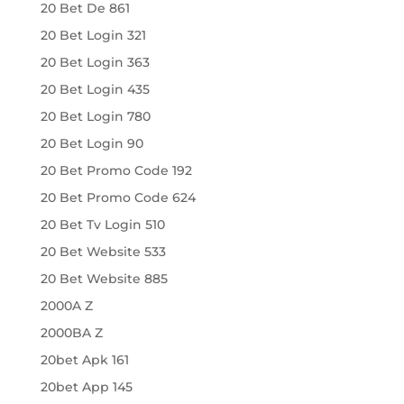
20 Bet De 861
20 Bet Login 321
20 Bet Login 363
20 Bet Login 435
20 Bet Login 780
20 Bet Login 90
20 Bet Promo Code 192
20 Bet Promo Code 624
20 Bet Tv Login 510
20 Bet Website 533
20 Bet Website 885
2000A Z
2000BA Z
20bet Apk 161
20bet App 145