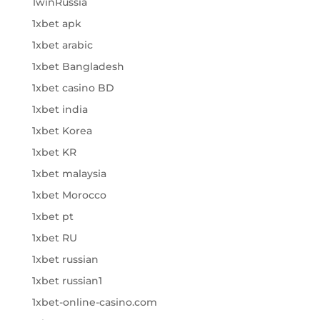
1winRussia
1xbet apk
1xbet arabic
1xbet Bangladesh
1xbet casino BD
1xbet india
1xbet Korea
1xbet KR
1xbet malaysia
1xbet Morocco
1xbet pt
1xbet RU
1xbet russian
1xbet russian1
1xbet-online-casino.com