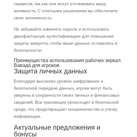
сервисов, так как они могут отслеживать вашу
активность. С платными решениями вы обеспечите
свою анонимность.
Не забывайте изменять пароли и использовать
двухфакторную аутентификацию для повышения
защиты аккаунта, чтобы ваши данные оставались в
безопасности.
Преимущества использования рабочих зеркал
Вавада для игроков
Защита личных данных
Благодаря высокому уровню шифрования и
безопасной передаче данных, игроки могут быть
уверены в сохранности своих личных и финансовых
сведений. Все транзакции происходят в безопасной
среде, что предотвращает мошенничество и утечку
информации.
Актуальные предложения и
бонусы