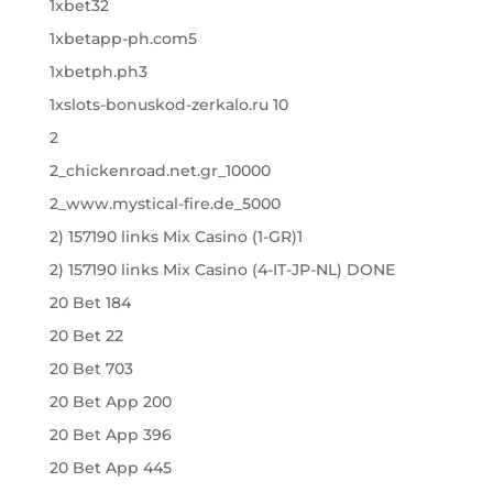
1xbet32
1xbetapp-ph.com5
1xbetph.ph3
1xslots-bonuskod-zerkalo.ru 10
2
2_chickenroad.net.gr_10000
2_www.mystical-fire.de_5000
2) 157190 links Mix Casino (1-GR)1
2) 157190 links Mix Casino (4-IT-JP-NL) DONE
20 Bet 184
20 Bet 22
20 Bet 703
20 Bet App 200
20 Bet App 396
20 Bet App 445