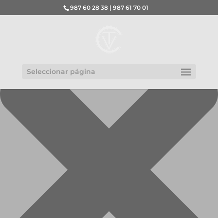
Gestionar el consentimiento de las cookies
987 60 28 38 | 987 61 70 01
Seleccionar página