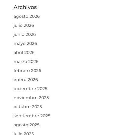
Archivos
agosto 2026
julio 2026
junio 2026
mayo 2026
abril 2026
marzo 2026
febrero 2026
enero 2026
diciembre 2025
noviembre 2025
octubre 2025
septiembre 2025
agosto 2025
julio 2025