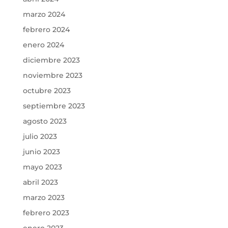
marzo 2024
febrero 2024
enero 2024
diciembre 2023
noviembre 2023
octubre 2023
septiembre 2023
agosto 2023
julio 2023
junio 2023
mayo 2023
abril 2023
marzo 2023
febrero 2023
enero 2023