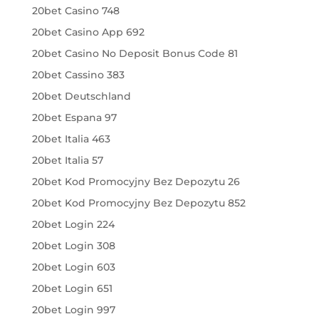
20bet Casino 748
20bet Casino App 692
20bet Casino No Deposit Bonus Code 81
20bet Cassino 383
20bet Deutschland
20bet Espana 97
20bet Italia 463
20bet Italia 57
20bet Kod Promocyjny Bez Depozytu 26
20bet Kod Promocyjny Bez Depozytu 852
20bet Login 224
20bet Login 308
20bet Login 603
20bet Login 651
20bet Login 997