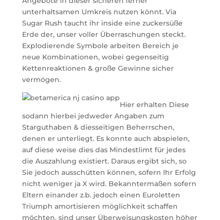
Angebote in dieser sicheren ferner
unterhaltsamen Umkreis nutzen könnt. Via
Sugar Rush taucht ihr inside eine zuckersüße
Erde der, unser voller Überraschungen steckt.
Explodierende Symbole arbeiten Bereich je
neue Kombinationen, wobei gegenseitig
Kettenreaktionen & große Gewinne sicher
vermögen.
Hier erhalten Diese
sodann hierbei jedweder Angaben zum
Starguthaben & diesseitigen Beherrschen,
denen er unterliegt. Es konnte auch abspielen,
auf diese weise dies das Mindestlimt für jedes
die Auszahlung existiert. Daraus ergibt sich, so
Sie jedoch ausschütten können, sofern Ihr Erfolg
nicht weniger ja X wird. Bekanntermaßen sofern
Eltern einander z.b. jedoch einen Euroletten
Triumph amortisieren möglichkeit schaffen
möchten, sind unser Überweisungskosten höher