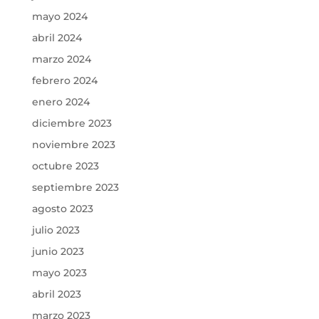
mayo 2024
abril 2024
marzo 2024
febrero 2024
enero 2024
diciembre 2023
noviembre 2023
octubre 2023
septiembre 2023
agosto 2023
julio 2023
junio 2023
mayo 2023
abril 2023
marzo 2023