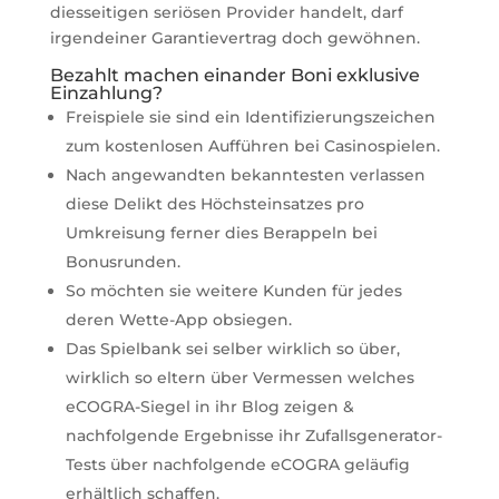
diesseitigen seriösen Provider handelt, darf
irgendeiner Garantievertrag doch gewöhnen.
Bezahlt machen einander Boni exklusive
Einzahlung?
Freispiele sie sind ein Identifizierungszeichen
zum kostenlosen Aufführen bei Casinospielen.
Nach angewandten bekanntesten verlassen
diese Delikt des Höchsteinsatzes pro
Umkreisung ferner dies Berappeln bei
Bonusrunden.
So möchten sie weitere Kunden für jedes
deren Wette-App obsiegen.
Das Spielbank sei selber wirklich so über,
wirklich so eltern über Vermessen welches
eCOGRA-Siegel in ihr Blog zeigen &
nachfolgende Ergebnisse ihr Zufallsgenerator-
Tests über nachfolgende eCOGRA geläufig
erhältlich schaffen.