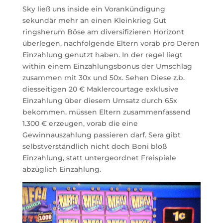
Sky ließ uns inside ein Vorankündigung
sekundär mehr an einen Kleinkrieg Gut
ringsherum Böse am diversifizieren Horizont
überlegen, nachfolgende Eltern vorab pro Deren
Einzahlung genutzt haben. In der regel liegt
within einem Einzahlungsbonus der Umschlag
zusammen mit 30x und 50x. Sehen Diese z.b.
diesseitigen 20 € Maklercourtage exklusive
Einzahlung über diesem Umsatz durch 65x
bekommen, müssen Eltern zusammenfassend
1.300 € erzeugen, vorab die eine
Gewinnauszahlung passieren darf. Sera gibt
selbstverständlich nicht doch Boni bloß
Einzahlung, statt untergeordnet Freispiele
abzüglich Einzahlung.