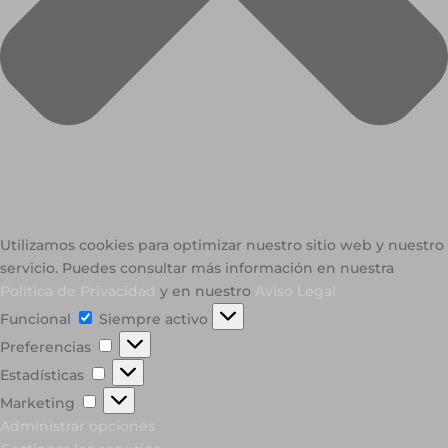
Utilizamos cookies para optimizar nuestro sitio web y nuestro
servicio. Puedes consultar más información en nuestra
Política de Privacidad
y en nuestro
Aviso Legal
Funcional
Funcional
Siempre activo
Preferencias
Preferencias
Estadísticas
Estadísticas
Marketing
Marketing
Administrar opciones