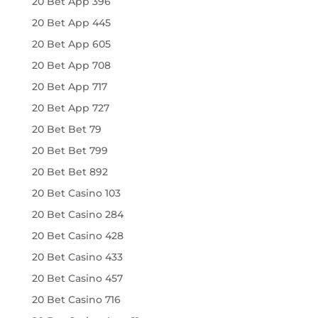
20 Bet App 396
20 Bet App 445
20 Bet App 605
20 Bet App 708
20 Bet App 717
20 Bet App 727
20 Bet Bet 79
20 Bet Bet 799
20 Bet Bet 892
20 Bet Casino 103
20 Bet Casino 284
20 Bet Casino 428
20 Bet Casino 433
20 Bet Casino 457
20 Bet Casino 716