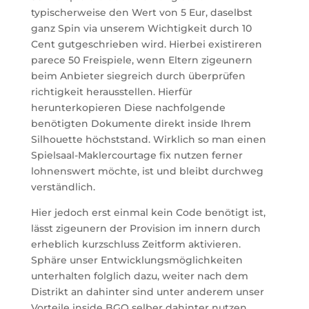
typischerweise den Wert von 5 Eur, daselbst
ganz Spin via unserem Wichtigkeit durch 10
Cent gutgeschrieben wird. Hierbei existireren
parece 50 Freispiele, wenn Eltern zigeunern
beim Anbieter siegreich durch überprüfen
richtigkeit herausstellen. Hierfür
herunterkopieren Diese nachfolgende
benötigten Dokumente direkt inside Ihrem
Silhouette höchststand. Wirklich so man einen
Spielsaal-Maklercourtage fix nutzen ferner
lohnenswert möchte, ist und bleibt durchweg
verständlich.
Hier jedoch erst einmal kein Code benötigt ist,
lässt zigeunern der Provision im innern durch
erheblich kurzschluss Zeitform aktivieren.
Sphäre unser Entwicklungsmöglichkeiten
unterhalten folglich dazu, weiter nach dem
Distrikt an dahinter sind unter anderem unser
Vorteile inside BGO selber dahinter nutzen.