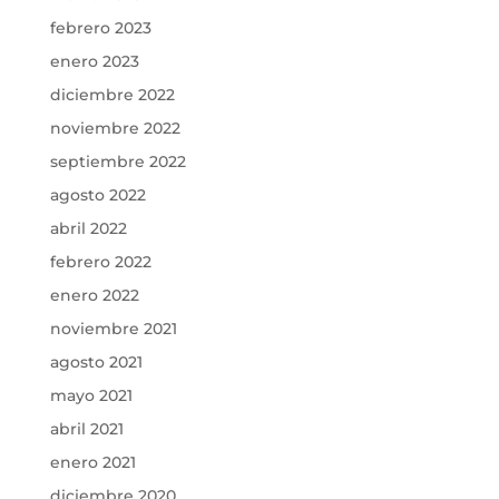
febrero 2023
enero 2023
diciembre 2022
noviembre 2022
septiembre 2022
agosto 2022
abril 2022
febrero 2022
enero 2022
noviembre 2021
agosto 2021
mayo 2021
abril 2021
enero 2021
diciembre 2020