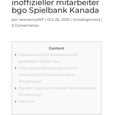
inoffizieller mitarbeiter
bgo Spielbank Kanada
por
laveracruzWP
|
Oct 26, 2025
|
Uncategorized
|
0 Comentarios
Content
Casinos via BGO Spielsaal pokie
akzeptiert Spieler leer
Pass away Casinos präsentation
fortschrittlich Freispiele ohne
Einzahlung?
Bezahlt machen einander Boni exklusive
Einzahlung?
Das Safe