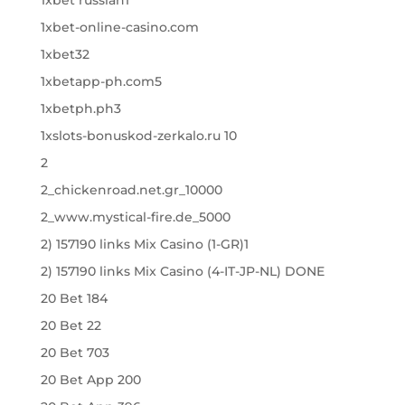
1xbet russian1
1xbet-online-casino.com
1xbet32
1xbetapp-ph.com5
1xbetph.ph3
1xslots-bonuskod-zerkalo.ru 10
2
2_chickenroad.net.gr_10000
2_www.mystical-fire.de_5000
2) 157190 links Mix Casino (1-GR)1
2) 157190 links Mix Casino (4-IT-JP-NL) DONE
20 Bet 184
20 Bet 22
20 Bet 703
20 Bet App 200