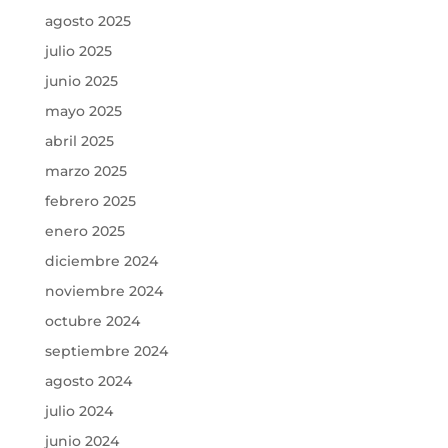
agosto 2025
julio 2025
junio 2025
mayo 2025
abril 2025
marzo 2025
febrero 2025
enero 2025
diciembre 2024
noviembre 2024
octubre 2024
septiembre 2024
agosto 2024
julio 2024
junio 2024