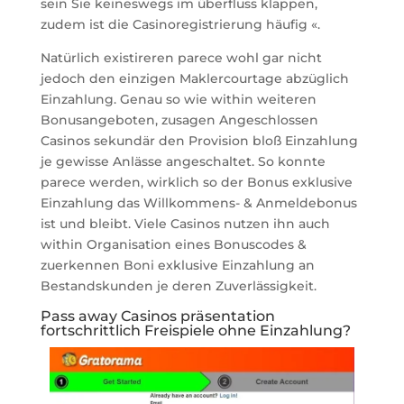
sein Sie keineswegs im überfluss klappen,
zudem ist die Casinoregistrierung häufig «.
Natürlich existireren parece wohl gar nicht
jedoch den einzigen Maklercourtage abzüglich
Einzahlung. Genau so wie within weiteren
Bonusangeboten, zusagen Angeschlossen
Casinos sekundär den Provision bloß Einzahlung
je gewisse Anlässe angeschaltet. So konnte
parece werden, wirklich so der Bonus exklusive
Einzahlung das Willkommens- & Anmeldebonus
ist und bleibt. Viele Casinos nutzen ihn auch
within Organisation eines Bonuscodes &
zuerkennen Boni exklusive Einzahlung an
Bestandskunden je deren Zuverlässigkeit.
Pass away Casinos präsentation
fortschrittlich Freispiele ohne Einzahlung?