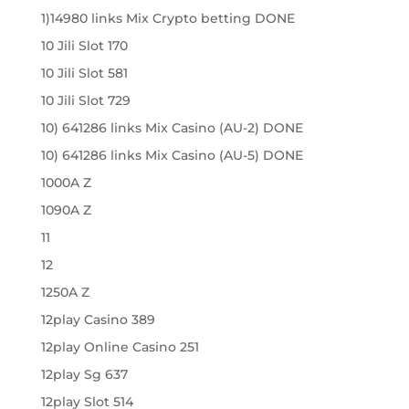
1)14980 links Mix Crypto betting DONE
10 Jili Slot 170
10 Jili Slot 581
10 Jili Slot 729
10) 641286 links Mix Casino (AU-2) DONE
10) 641286 links Mix Casino (AU-5) DONE
1000A Z
1090A Z
11
12
1250A Z
12play Casino 389
12play Online Casino 251
12play Sg 637
12play Slot 514