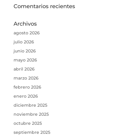
Comentarios recientes
Archivos
agosto 2026
julio 2026
junio 2026
mayo 2026
abril 2026
marzo 2026
febrero 2026
enero 2026
diciembre 2025
noviembre 2025
octubre 2025
septiembre 2025