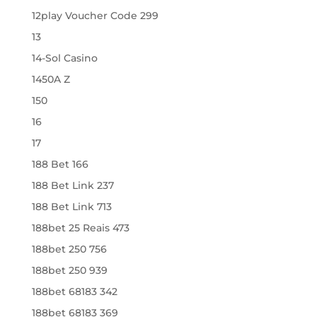
12play Voucher Code 299
13
14-Sol Casino
1450A Z
150
16
17
188 Bet 166
188 Bet Link 237
188 Bet Link 713
188bet 25 Reais 473
188bet 250 756
188bet 250 939
188bet 68183 342
188bet 68183 369