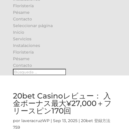
Floristería
Pésame
Contacto
Seleccionar página
Inicio
Servicios
Instalaciones
Floristería
Pésame
Contacto
20bet Casinoレビュー： 入
金ボーナス最大¥27,000＋フ
リースピン170回
por
laveracruzWP
|
Sep 13, 2025
|
20bet 登録方法
759