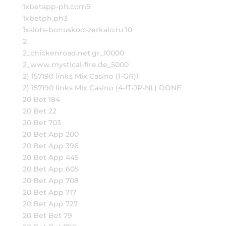
1xbetapp-ph.com5
1xbetph.ph3
1xslots-bonuskod-zerkalo.ru 10
2
2_chickenroad.net.gr_10000
2_www.mystical-fire.de_5000
2) 157190 links Mix Casino (1-GR)1
2) 157190 links Mix Casino (4-IT-JP-NL) DONE
20 Bet 184
20 Bet 22
20 Bet 703
20 Bet App 200
20 Bet App 396
20 Bet App 445
20 Bet App 605
20 Bet App 708
20 Bet App 717
20 Bet App 727
20 Bet Bet 79