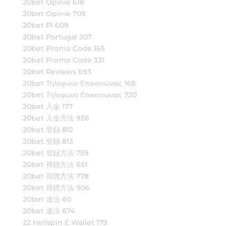
20bet Opinie 618
20bet Opinie 709
20bet Pl 609
20bet Portugal 307
20bet Promo Code 165
20bet Promo Code 331
20bet Reviews 693
20bet Τηλεφωνο Επικοινωνιας 168
20bet Τηλεφωνο Επικοινωνιας 720
20bet 入金 177
20bet 入金方法 926
20bet 登録 812
20bet 登録 813
20bet 登録方法 759
20bet 視聴方法 651
20bet 視聴方法 778
20bet 視聴方法 906
20bet 違法 60
20bet 違法 674
22 Hellspin E Wallet 179