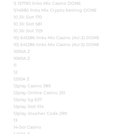
1) 157190 links Mix Casino DONE
1)14980 links Mix Crypto betting DONE
10 Jili Slot 170
10 Jili Slot 581
10 Jili Slot 729
10) 641286 links Mix Casino (AU-2) DONE
10) 641286 links Mix Casino (AU-5) DONE
1000A Z
1090A Z
11
12
1250A Z
12play Casino 389
12play Online Casino 251
12play Sg 637
12play Slot 514
12play Voucher Code 299
13
14-Sol Casino