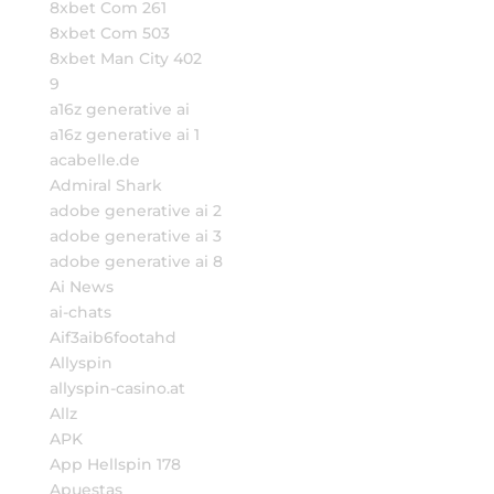
8xbet Com 261
8xbet Com 503
8xbet Man City 402
9
a16z generative ai
a16z generative ai 1
acabelle.de
Admiral Shark
adobe generative ai 2
adobe generative ai 3
adobe generative ai 8
Ai News
ai-chats
Aif3aib6footahd
Allyspin
allyspin-casino.at
Allz
APK
App Hellspin 178
Apuestas