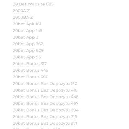
20 Bet Website 885
2000A Z
2000BA Z
20bet Apk 161
20bet App 145
20bet App 3
20bet App 362
20bet App 609
20bet App 95
20bet Bonus 317
20bet Bonus 445
20bet Bonus 660
20bet Bonus Bez Depozytu 150
20bet Bonus Bez Depozytu 418
20bet Bonus Bez Depozytu 448
20bet Bonus Bez Depozytu 467
20bet Bonus Bez Depozytu 694
20bet Bonus Bez Depozytu 716
20bet Bonus Bez Depozytu 971