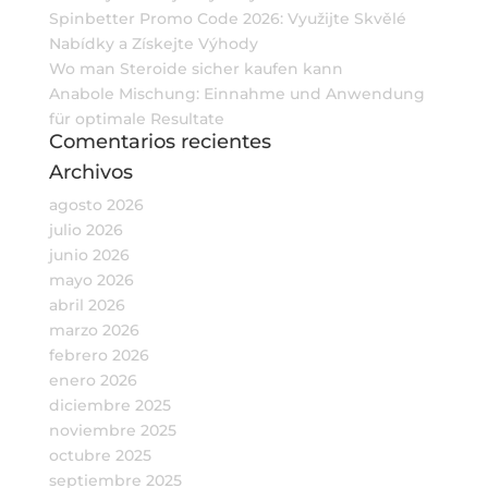
Spinbetter Promo Code 2026: Využijte Skvělé
Nabídky a Získejte Výhody
Wo man Steroide sicher kaufen kann
Anabole Mischung: Einnahme und Anwendung
für optimale Resultate
Comentarios recientes
Archivos
agosto 2026
julio 2026
junio 2026
mayo 2026
abril 2026
marzo 2026
febrero 2026
enero 2026
diciembre 2025
noviembre 2025
octubre 2025
septiembre 2025