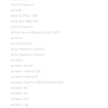
Arctic Casino
article
Asia 12 Play 738
Asia Bet 188 762
Asino Casino
athomeworldexpo.com 500
austria
Avia Masters
Avia Masters Casino
Avia Masters Demo
aviator
aviator brazil
aviator casino DE
aviator casino fr
Aviator Game Official WebSite
aviator IN
aviator ke
aviator mz
aviator ng