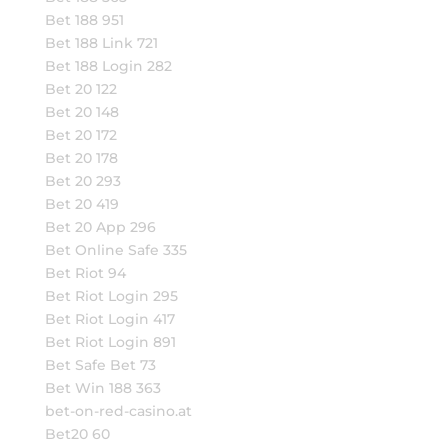
Bet 188 951
Bet 188 Link 721
Bet 188 Login 282
Bet 20 122
Bet 20 148
Bet 20 172
Bet 20 178
Bet 20 293
Bet 20 419
Bet 20 App 296
Bet Online Safe 335
Bet Riot 94
Bet Riot Login 295
Bet Riot Login 417
Bet Riot Login 891
Bet Safe Bet 73
Bet Win 188 363
bet-on-red-casino.at
Bet20 60