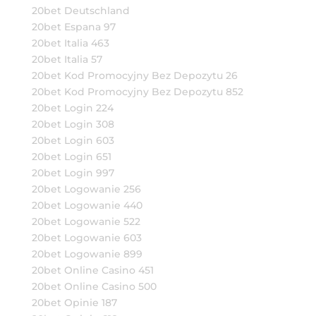
20bet Deutschland
20bet Espana 97
20bet Italia 463
20bet Italia 57
20bet Kod Promocyjny Bez Depozytu 26
20bet Kod Promocyjny Bez Depozytu 852
20bet Login 224
20bet Login 308
20bet Login 603
20bet Login 651
20bet Login 997
20bet Logowanie 256
20bet Logowanie 440
20bet Logowanie 522
20bet Logowanie 603
20bet Logowanie 899
20bet Online Casino 451
20bet Online Casino 500
20bet Opinie 187