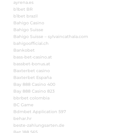
ayrena.es
b1bet BR
b1bet brazil
Bahigo Casino
Bahigo Suisse
Bahigo Suisse – sylvaincathala.com
bahigoofficial.ch
Bankobet
bass-bet-casino.at
bassbet-bonus.at
Baxterbet casino
Baxterbet España
Bay 888 Casino 400
Bay 888 Casino 823
bbrbet colombia
BC Game
Bdmbet Application 597
behar.hr
beste-zahlungsarten.de
Bet 188 565