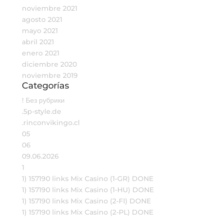
noviembre 2021
agosto 2021
mayo 2021
abril 2021
enero 2021
diciembre 2020
noviembre 2019
Categorías
! Без рубрики
.5p-style.de
.rinconvikingo.cl
05
06
09.06.2026
1
1) 157190 links Mix Casino (1-GR) DONE
1) 157190 links Mix Casino (1-HU) DONE
1) 157190 links Mix Casino (2-FI) DONE
1) 157190 links Mix Casino (2-PL) DONE