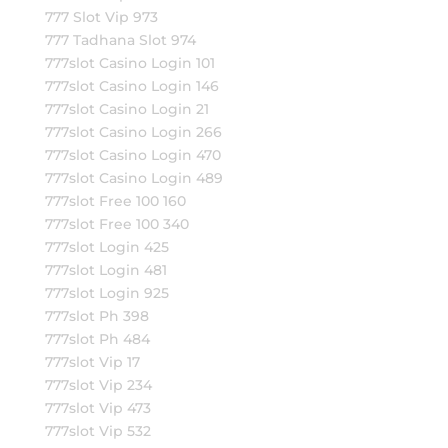
777 Slot Vip 973
777 Tadhana Slot 974
777slot Casino Login 101
777slot Casino Login 146
777slot Casino Login 21
777slot Casino Login 266
777slot Casino Login 470
777slot Casino Login 489
777slot Free 100 160
777slot Free 100 340
777slot Login 425
777slot Login 481
777slot Login 925
777slot Ph 398
777slot Ph 484
777slot Vip 17
777slot Vip 234
777slot Vip 473
777slot Vip 532