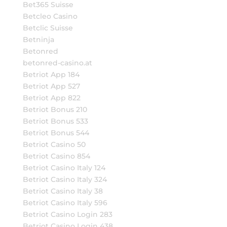
Bet365 Suisse
Betcleo Casino
Betclic Suisse
Betninja
Betonred
betonred-casino.at
Betriot App 184
Betriot App 527
Betriot App 822
Betriot Bonus 210
Betriot Bonus 533
Betriot Bonus 544
Betriot Casino 50
Betriot Casino 854
Betriot Casino Italy 124
Betriot Casino Italy 324
Betriot Casino Italy 38
Betriot Casino Italy 596
Betriot Casino Login 283
Betriot Casino Login 438