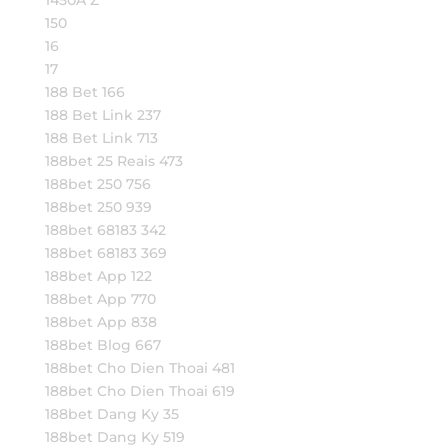
1450A Z
150
16
17
188 Bet 166
188 Bet Link 237
188 Bet Link 713
188bet 25 Reais 473
188bet 250 756
188bet 250 939
188bet 68183 342
188bet 68183 369
188bet App 122
188bet App 770
188bet App 838
188bet Blog 667
188bet Cho Dien Thoai 481
188bet Cho Dien Thoai 619
188bet Dang Ky 35
188bet Dang Ky 519