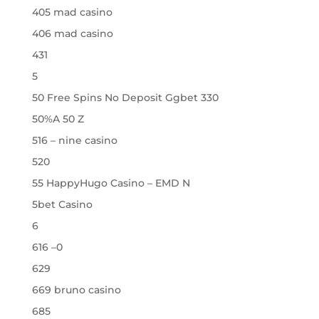
405 mad casino
406 mad casino
431
5
50 Free Spins No Deposit Ggbet 330
50%A 50 Z
516 – nine casino
520
55 HappyHugo Casino – EMD N
5bet Casino
6
616 –0
629
669 bruno casino
685