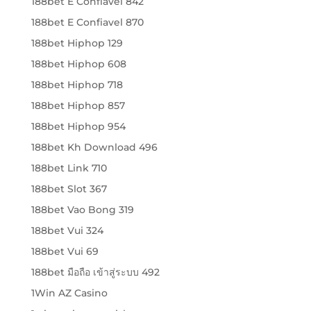
188bet E Confiavel 842
188bet E Confiavel 870
188bet Hiphop 129
188bet Hiphop 608
188bet Hiphop 718
188bet Hiphop 857
188bet Hiphop 954
188bet Kh Download 496
188bet Link 710
188bet Slot 367
188bet Vao Bong 319
188bet Vui 324
188bet Vui 69
188bet มือถือ เข้าสู่ระบบ 492
1Win AZ Casino