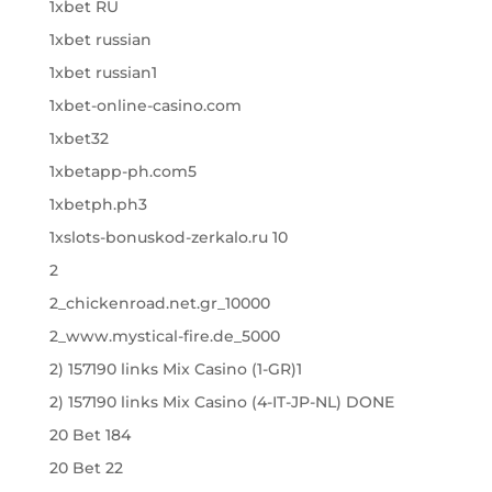
1xbet RU
1xbet russian
1xbet russian1
1xbet-online-casino.com
1xbet32
1xbetapp-ph.com5
1xbetph.ph3
1xslots-bonuskod-zerkalo.ru 10
2
2_chickenroad.net.gr_10000
2_www.mystical-fire.de_5000
2) 157190 links Mix Casino (1-GR)1
2) 157190 links Mix Casino (4-IT-JP-NL) DONE
20 Bet 184
20 Bet 22