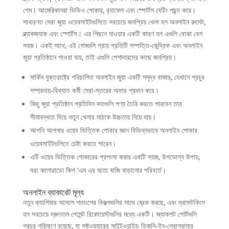
গেম। আমেরিকানরা ভিডিও পোকার, র‍্যাফেল এবং স্পোর্টস বেটিং পছন্দ করে।
সাধারণত সেরা জুয়া ওয়েবসাইটগুলিতে সবচেয়ে জনপ্রিয় খেলা হল অনলাইন রুলেট,
ব্ল্যাকজ্যাক এবং স্পোর্টস। এর পিছনে যাওয়ার একটি কারণ হল এগুলি বোঝা বেশ
সহজ। একই সাথে, এই গেমগুলি প্রায় প্রতিটি সম্পত্তি-কেন্দ্রিক এবং অনলাইন
জুয়া প্রতিষ্ঠানে পাওয়া যায়, তাই এগুলি পেশাদারদের কাছে জনপ্রিয়।
মার্কিন যুক্তরাষ্ট্রে পরিচালিত অনলাইন জুয়া একটি সমৃদ্ধ বাজার, যেখানে প্রচুর
সম্প্রদায়-বিখ্যাত কর্মী সেরা-স্তরের অফার প্রদান করে।
কিছু জুয়া প্রতিষ্ঠান প্রতিদিন কতগুলি পণ্য তৈরি করতে পারবেন তার
সীমাবদ্ধতা দিয়ে নতুন খেলার মাঠকে উচ্চতায় নিয়ে যায়।
আপনি আপনার ওয়েব ভিত্তিক পোকার জ্ঞান বিভিন্নভাবে অনলাইন পোকার
ওয়েবসাইটগুলিতে চেষ্টা করতে পারেন।
এটি ওয়েব ভিত্তিক পোকারের প্রশংসা করার একটি সহজ, উপভোগ্য উপায়,
বরং কলোরাডো কিপ 'এম এর মতো বাজি বাড়ানোর পরিবর্তে।
অনলাইন ব্যাকারেট মূল্য
নতুন ক্যাশিয়ার আসলে শতাংশের বিকল্পগুলির সাথে ব্রেক করছে, এবং ড্রাফটকিংস
হল সবচেয়ে দ্রুততম পেমেন্ট রিকোয়েস্টগুলির মধ্যে একটি। জ্যাকপট পোর্টগুলি
প্রচুর পরিমাণে রয়েছে, যা সফ্টওয়্যারের সাইটওয়াইড ডিজনি-ইন-প্রোগ্রামার