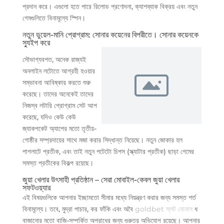
প্রদান করে। এগুলো হতে পারে রিলোড প্রণোদনা, ক্যাশব্যাক বিক্রয় এবং নতুন
গেমগুলিতে বিনামূল্যে স্পিন।
নতুন ডুয়েল-মানি প্রোগ্রাম: সোনার কয়েনের বিপরীতে। সোনার কয়েনকে
স্যুইপ করে
সৌভাগ্যবশত, অনেক রাজ্যই
অনলাইন লটোতে আগ্রহী হওয়ার
সম্ভাবনা আবিষ্কার করতে শুরু
করেছে। তাদের অনেকেই তাদের
নিজস্ব লটারি প্রোগ্রাম সেট আপ
করেছে, যদিও কেউ কেউ
জ্যাকপকেট অ্যাপের মতো তৃতীয়-
গোষ্ঠীর সম্প্রদায়ের সাথে মজা করার সিদ্ধান্ত নিয়েছে। নতুন জোকার হল
পাগলাটে প্রতীক, এবং তাই নতুন পটেটো চিপস (স্ক্যাটার প্রতীক) ছাড়া গেমের
সমস্ত প্রতীকের বিকল্প রয়েছে।
জুয়া খেলার উৎসাহী প্রতিষ্ঠান – সেরা মোবাইল-কেবল জুয়া খেলার
সফটওয়্যার
এই বিষয়গুলিকে আপনার ইচ্ছামতো সীমার মধ্যে নিয়ন্ত্রণ করার জন্য সমস্ত শর্ত
বিনামূল্যে। তবে, মুদ্রা পাচার, কর ফাঁকি এবং অবৈ
goldbet স্লট বোনাস
ধ
বাজানোর মতো বাজি-সম্পর্কিত অপরাধের জন্য গুরুতর অভিযোগ রয়েছে। আপনার