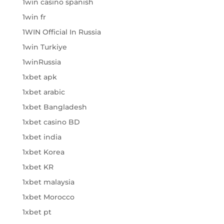
1win casino spanish
1win fr
1WIN Official In Russia
1win Turkiye
1winRussia
1xbet apk
1xbet arabic
1xbet Bangladesh
1xbet casino BD
1xbet india
1xbet Korea
1xbet KR
1xbet malaysia
1xbet Morocco
1xbet pt