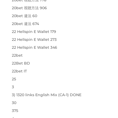
20bet 視聴方法 906
20bet 違法 60
20bet 違法 674
22 Hellspin E Wallet 179
22 Hellspin E Wallet 273
22 Hellspin E Wallet 346
22bet
22Bet BD
22bet IT
25
3
3) 1320 links English Mix (CA-1) DONE
30
375