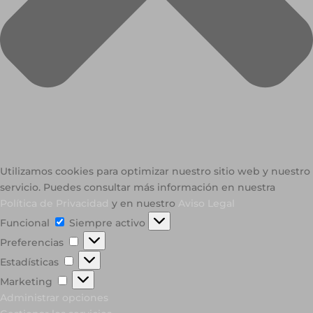
Utilizamos cookies para optimizar nuestro sitio web y nuestro
servicio. Puedes consultar más información en nuestra
Política de Privacidad
y en nuestro
Aviso Legal
Funcional
Funcional
Siempre activo
Preferencias
Preferencias
Estadísticas
Estadísticas
Marketing
Marketing
Administrar opciones