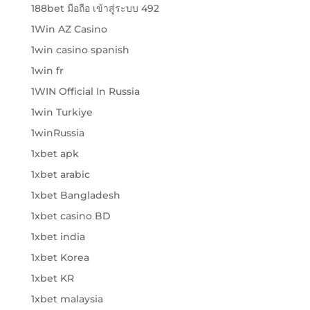
188bet มือถือ เข้าสู่ระบบ 492
1Win AZ Casino
1win casino spanish
1win fr
1WIN Official In Russia
1win Turkiye
1winRussia
1xbet apk
1xbet arabic
1xbet Bangladesh
1xbet casino BD
1xbet india
1xbet Korea
1xbet KR
1xbet malaysia