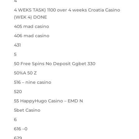
4
4 WEKS TASK) 1100 over 4 weeks Croatia Casino
(WEK 4) DONE
405 mad casino
406 mad casino
431
5
50 Free Spins No Deposit Ggbet 330
50%A 50 Z
516 – nine casino
520
55 HappyHugo Casino – EMD N
5bet Casino
6
616 –0
629