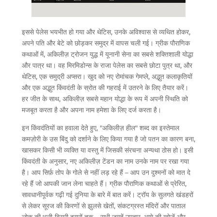
इससे पेलेस भयभीत हो गया और थेटिस, उनके अविश्वास से व्यथित होकर,
अपने पति और बेटे को छोड़कर समुद्र में वापस चली गई। ग्रीक पौराणिक
कथाओं में, अकिलीज़ ट्रोजन युद्ध में यूनानी सेना का सबसे शक्तिशाली योद्धा
और पात्र था। वह मिरमिडोन्स के राजा पेलेस का सबसे छोटा पुत्र था, और
थेटिस, एक समुद्री अप्सरा। खुद को नए रोमांचक गेमप्ले, अद्भुत कलाकृतियों
और एक अद्भुत किंवदंती के स्रोत की गहराई में उतरने के लिए तैयार करें।
हर जीत के साथ, अकिलीज़ सबसे महान योद्धा के रूप में अपनी स्थिति को
मजबूत करता है और अपना नाम हमेशा के लिए दर्ज करता है।
इन किंवदंतियों का हवाला देते हुए, "अकिलीज़ हील" शब्द का इस्तेमाल
कमज़ोरी के उस बिंदु को दर्शाने के लिए किया गया है जो पतन का कारण बना,
खासकर किसी भी व्यक्ति या वस्तु में जिसकी संरचना अन्यथा ठोस हो। इसी
किंवदंती के अनुसार, नए अकिलीज़ टेंडन का नाम उनके नाम पर रखा गया
है। आप सिर्फ़ तोप के गोले से नहीं लड़ रहे हैं – आप उन दुश्मनों को मात दे
रहे हैं जो आपकी जान लेना चाहते हैं। ग्रीक पौराणिक कथाओं से प्रेरित,
सावधानीपूर्वक गढ़ी गई दुनिया के बारे में बात करें। ट्रॉय के सुलगते खंडहरों
से लेकर सूरज की किरणों से झुलसे खेतों, संकटग्रस्त मंदिरों और पाताल
लोक की भूली-बिसरी दरारों तक – सभी जगहें उपहार, आगे की खोजें और