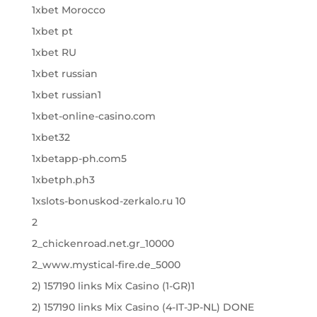
1xbet Morocco
1xbet pt
1xbet RU
1xbet russian
1xbet russian1
1xbet-online-casino.com
1xbet32
1xbetapp-ph.com5
1xbetph.ph3
1xslots-bonuskod-zerkalo.ru 10
2
2_chickenroad.net.gr_10000
2_www.mystical-fire.de_5000
2) 157190 links Mix Casino (1-GR)1
2) 157190 links Mix Casino (4-IT-JP-NL) DONE