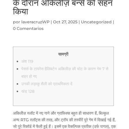
के दौरान अकिलीज़ बर्न्स को सहन
किया
por
laveracruzWP
|
Oct 27, 2025
|
Uncategorized
|
0 Comentarios
सामग्री
अंश 119
पेसर्स के टायरेस हैलिबर्टन अकिलीज़ की चोट के कारण गेम 7 से
बाहर हो गए
उनकी लड़ाकू शैली को प्राथमिकता दें
खंड 128
अकिलीज़ स्लॉट में नए गाने और ग्राफिक्स बहुत ही साधारण हैं, बिल्कुल
अन्य RTG स्लॉट्स की तरह, और ट्रॉय की तस्वीरें पूरे गेम में दिखाई गई हैं,
जो पूरे रिकॉर्ड में फैली हुई हैं। इसमें एक वैकल्पिक प्रतीक (उर्फ पागल), एक