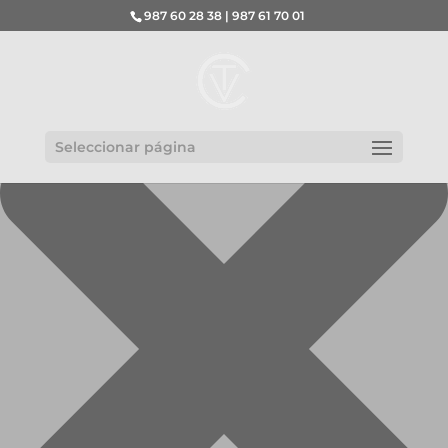
Gestionar el consentimiento de las cookies
987 60 28 38 | 987 61 70 01
Seleccionar página