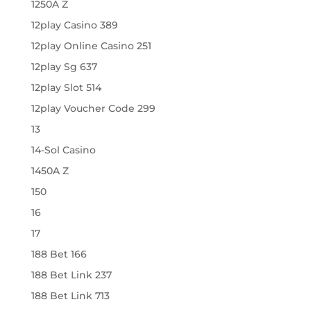
1250A Z
12play Casino 389
12play Online Casino 251
12play Sg 637
12play Slot 514
12play Voucher Code 299
13
14-Sol Casino
1450A Z
150
16
17
188 Bet 166
188 Bet Link 237
188 Bet Link 713