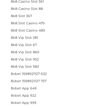
8k8 Casino Slot 561
8k8 Casino Slot 88
8k8 Slot 367
8k8 Slot Casino 479
8k8 Slot Casino 489
8k8 Vip Slot 381
8k8 Vip Slot 67
8k8 Vip Slot 860
8k8 Vip Slot 952
8k8 Vip Slot 982
8xbet 1598921127 632
8xbet 1598921127 757
8xbet App 649
8xbet App 922
8xbet App 995