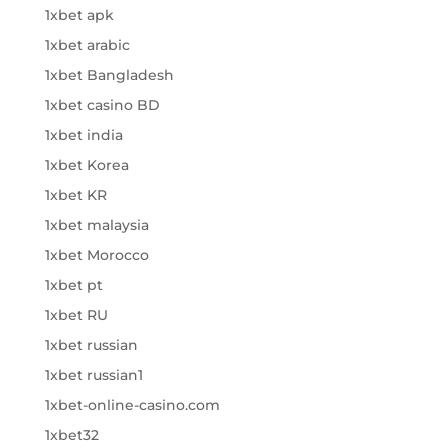
1xbet apk
1xbet arabic
1xbet Bangladesh
1xbet casino BD
1xbet india
1xbet Korea
1xbet KR
1xbet malaysia
1xbet Morocco
1xbet pt
1xbet RU
1xbet russian
1xbet russian1
1xbet-online-casino.com
1xbet32