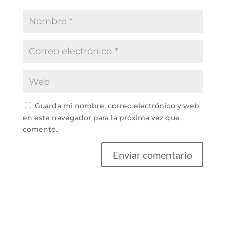
Guarda mi nombre, correo electrónico y web
en este navegador para la próxima vez que
comente.