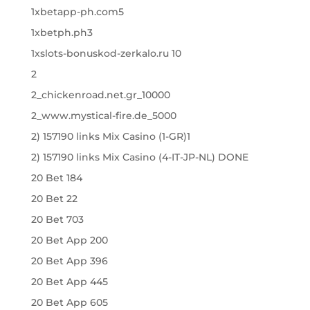
1xbetapp-ph.com5
1xbetph.ph3
1xslots-bonuskod-zerkalo.ru 10
2
2_chickenroad.net.gr_10000
2_www.mystical-fire.de_5000
2) 157190 links Mix Casino (1-GR)1
2) 157190 links Mix Casino (4-IT-JP-NL) DONE
20 Bet 184
20 Bet 22
20 Bet 703
20 Bet App 200
20 Bet App 396
20 Bet App 445
20 Bet App 605