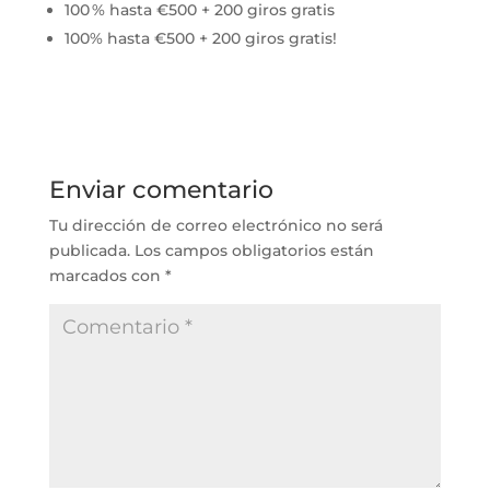
100 % hasta €500 + 200 giros gratis
100% hasta €500 + 200 giros gratis!
Enviar comentario
Tu dirección de correo electrónico no será
publicada.
Los campos obligatorios están
marcados con
*