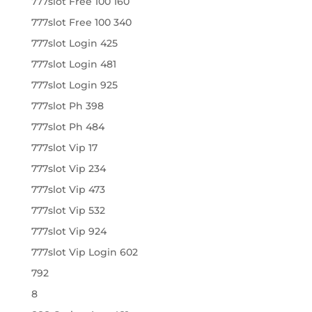
777slot Free 100 160
777slot Free 100 340
777slot Login 425
777slot Login 481
777slot Login 925
777slot Ph 398
777slot Ph 484
777slot Vip 17
777slot Vip 234
777slot Vip 473
777slot Vip 532
777slot Vip 924
777slot Vip Login 602
792
8