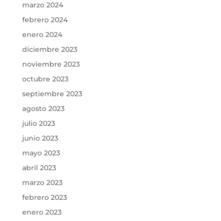
marzo 2024
febrero 2024
enero 2024
diciembre 2023
noviembre 2023
octubre 2023
septiembre 2023
agosto 2023
julio 2023
junio 2023
mayo 2023
abril 2023
marzo 2023
febrero 2023
enero 2023