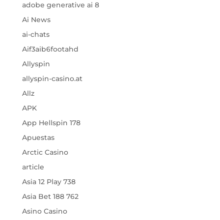
adobe generative ai 8
Ai News
ai-chats
Aif3aib6footahd
Allyspin
allyspin-casino.at
Allz
APK
App Hellspin 178
Apuestas
Arctic Casino
article
Asia 12 Play 738
Asia Bet 188 762
Asino Casino