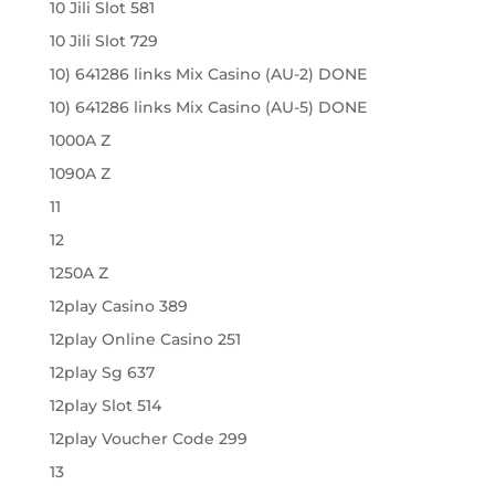
10 Jili Slot 581
10 Jili Slot 729
10) 641286 links Mix Casino (AU-2) DONE
10) 641286 links Mix Casino (AU-5) DONE
1000A Z
1090A Z
11
12
1250A Z
12play Casino 389
12play Online Casino 251
12play Sg 637
12play Slot 514
12play Voucher Code 299
13