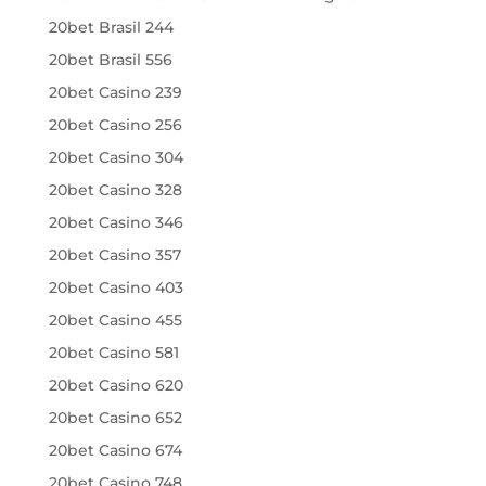
20bet Brasil 244
20bet Brasil 556
20bet Casino 239
20bet Casino 256
20bet Casino 304
20bet Casino 328
20bet Casino 346
20bet Casino 357
20bet Casino 403
20bet Casino 455
20bet Casino 581
20bet Casino 620
20bet Casino 652
20bet Casino 674
20bet Casino 748