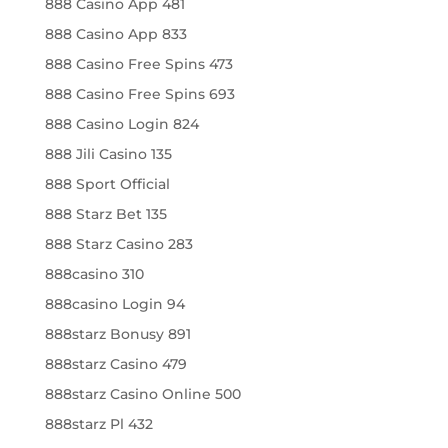
888 Casino App 481
888 Casino App 833
888 Casino Free Spins 473
888 Casino Free Spins 693
888 Casino Login 824
888 Jili Casino 135
888 Sport Official
888 Starz Bet 135
888 Starz Casino 283
888casino 310
888casino Login 94
888starz Bonusy 891
888starz Casino 479
888starz Casino Online 500
888starz Pl 432