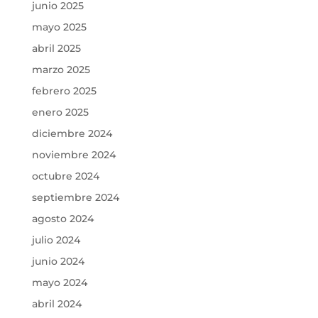
junio 2025
mayo 2025
abril 2025
marzo 2025
febrero 2025
enero 2025
diciembre 2024
noviembre 2024
octubre 2024
septiembre 2024
agosto 2024
julio 2024
junio 2024
mayo 2024
abril 2024