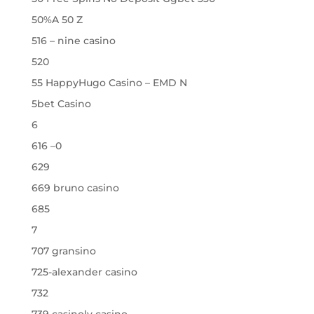
50%A 50 Z
516 – nine casino
520
55 HappyHugo Casino – EMD N
5bet Casino
6
616 –0
629
669 bruno casino
685
7
707 gransino
725-alexander casino
732