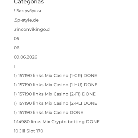
Categorías
! Без рубрики
.5p-style.de
.rinconvikingo.cl
05
06
09.06.2026
1
1) 157190 links Mix Casino (1-GR) DONE
1) 157190 links Mix Casino (1-HU) DONE
1) 157190 links Mix Casino (2-FI) DONE
1) 157190 links Mix Casino (2-PL) DONE
1) 157190 links Mix Casino DONE
1)14980 links Mix Crypto betting DONE
10 Jili Slot 170