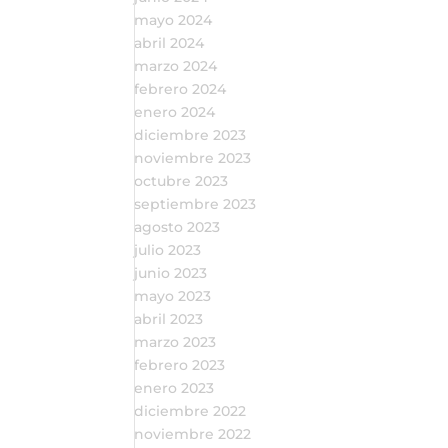
mayo 2024
abril 2024
marzo 2024
febrero 2024
enero 2024
diciembre 2023
noviembre 2023
octubre 2023
septiembre 2023
agosto 2023
julio 2023
junio 2023
mayo 2023
abril 2023
marzo 2023
febrero 2023
enero 2023
diciembre 2022
noviembre 2022