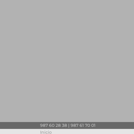
987 60 28 38 | 987 61 70 01
Inicio