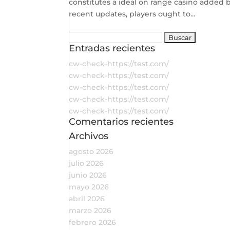
constitutes a ideal on range casino added b
recent updates, players ought to...
Buscar:
Entradas recientes
cw-check-https://test.com/
cw-check-https://test.com/
cw-check-https://test.com/
cw-check-https://test.com/
cw-check-https://test.com/
Comentarios recientes
Archivos
agosto 2026
julio 2026
junio 2026
mayo 2026
abril 2026
marzo 2026
febrero 2026