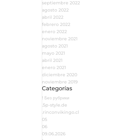
septiembre 2022
agosto 2022
abril 2022
febrero 2022
enero 2022
noviembre 2021
agosto 2021
mayo 2021
abril 2021
enero 2021
diciembre 2020
noviembre 2019
Categorías
! Без рубрики
.5p-style.de
.rinconvikingo.cl
05
06
09.06.2026